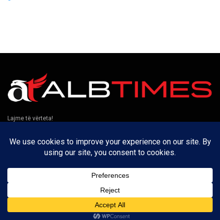
Lajme të vërteta!
Të tjera
Rreth nesh
Kontakt
Puno me ne
Privatësia
Na ndiqni