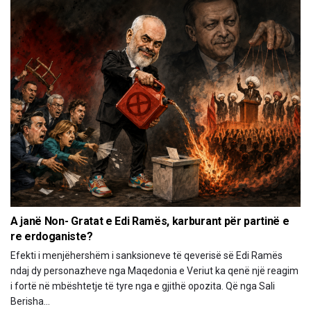
A janë Non- Gratat e Edi Ramës, karburant për partinë e
re erdoganiste?
Efekti i menjëhershëm i sanksioneve të qeverisë së Edi Ramës
ndaj dy personazheve nga Maqedonia e Veriut ka qenë një reagim
i fortë në mbështetje të tyre nga e gjithë opozita. Që nga Sali
Berisha...