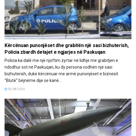
Kërcënuan punonjëset dhe grabitën një sasi bizhuterish,
Policia zbardh detajet e ngjarjes në Paskuqan
Policia ka dalë me një njoftim zyrtar në lidhje me grabitjen e
ndodhur sot në Paskuqan, ku dy persona vodhën një sasi
bizhuterish, duke kërcënuar me armë punonjëset e biznesit.
“Blutë” bëjnëme dije se kanë...
05/08/2026