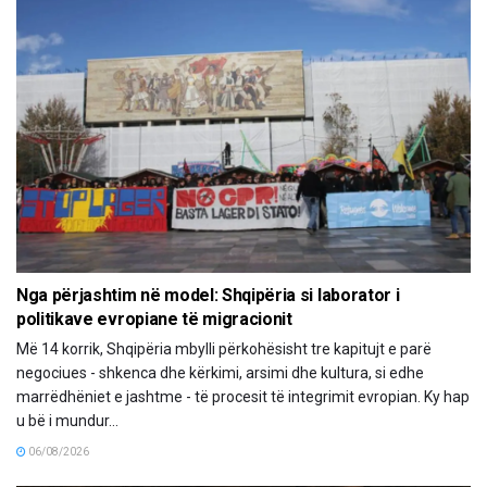
Nga përjashtim në model: Shqipëria si laborator i
politikave evropiane të migracionit
Më 14 korrik, Shqipëria mbylli përkohësisht tre kapitujt e parë
negociues - shkenca dhe kërkimi, arsimi dhe kultura, si edhe
marrëdhëniet e jashtme - të procesit të integrimit evropian. Ky hap
u bë i mundur...
06/08/2026