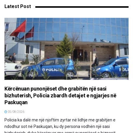
Latest Post
Kërcënuan punonjëset dhe grabitën një sasi
bizhuterish, Policia zbardh detajet e ngjarjes në
Paskuqan
05/08/2026
Policia ka dalë me një njoftim zyrtar në lidhje me grabitjen e
ndodhur sot në Paskuqan, ku dy persona vodhën një sasi