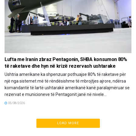
Lufta me Iranin zbraz Pentagonin, SHBA konsumon 80%
të raketave dhe hyn në krizë rezervash ushtarake
Ushtria amerikane ka shpenzuar pothuajse 80% të raketave për
një nga sistemet më të rëndësishme të mbrojtjes ajrore, ndërsa
komandantë të lartë ushtarakë amerikanë kanë paralajmëruar se
rezervat e municioneve të Pentagonit janë në nivele...
05/08/2026
LOAD MORE