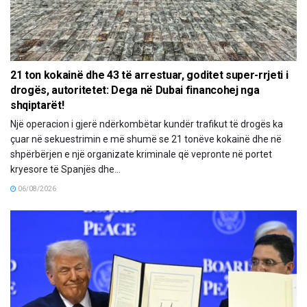
21 ton kokainë dhe 43 të arrestuar, goditet super-rrjeti i
drogës, autoritetet: Dega në Dubai financohej nga
shqiptarët!
Një operacion i gjerë ndërkombëtar kundër trafikut të drogës ka
çuar në sekuestrimin e më shumë se 21 tonëve kokainë dhe në
shpërbërjen e një organizate kriminale që vepronte në portet
kryesore të Spanjës dhe...
06/08/2026