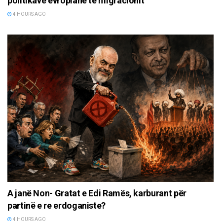
politikave evropiane të migracionit
4 HOURS AGO
A janë Non- Gratat e Edi Ramës, karburant për
partinë e re erdoganiste?
4 HOURS AGO