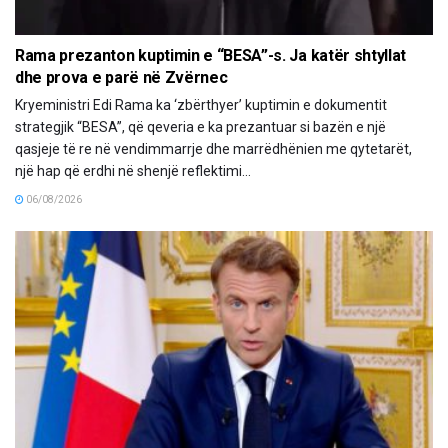
Rama prezanton kuptimin e “BESA”-s. Ja katër shtyllat
dhe prova e parë në Zvërnec
Kryeministri Edi Rama ka ‘zbërthyer’ kuptimin e dokumentit
strategjik “BESA”, që qeveria e ka prezantuar si bazën e një
qasjeje të re në vendimmarrje dhe marrëdhënien me qytetarët,
një hap që erdhi në shenjë reflektimi...
06/08/2026