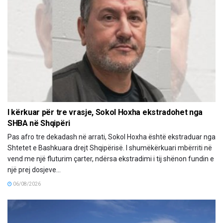
I kërkuar për tre vrasje, Sokol Hoxha ekstradohet nga
SHBA në Shqipëri
Pas afro tre dekadash në arrati, Sokol Hoxha është ekstraduar nga
Shtetet e Bashkuara drejt Shqipërisë. I shumëkërkuari mbërriti në
vend me një fluturim çarter, ndërsa ekstradimi i tij shënon fundin e
një prej dosjeve...
06/08/2026