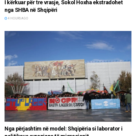
I kërkuar për tre vrasje, Sokol Hoxha ekstradohet
nga SHBA në Shqipëri
4 HOURS AGO
Nga përjashtim në model: Shqipëria si laborator i