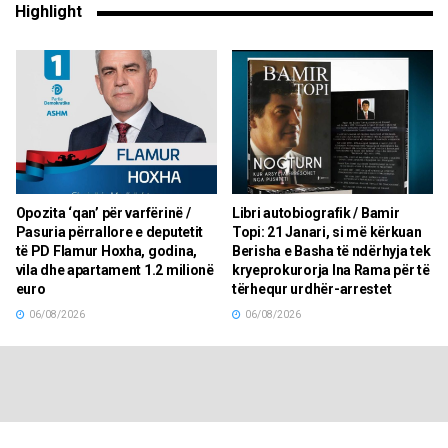
Highlight
Opozita ‘qan’ për varfërinë /
Libri autobiografik / Bamir
Pasuria përrallore e deputetit
Topi: 21 Janari, si më kërkuan
të PD Flamur Hoxha, godina,
Berisha e Basha të ndërhyja tek
vila dhe apartament 1.2 milionë
kryeprokurorja Ina Rama për të
euro
tërhequr urdhër-arrestet
06/08/2026
06/08/2026