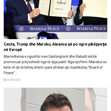
Ceuta, Trump dhe Maroku; Aleanca që po ngre pikëpyetje
në Evropë
Marrëdhënia e ngushtë mes Uashingtonit dhe Rabatit është
promovuar prej kohësh nga të dyja palët. Nga njoftimi i Marokut se
këtë vit do të bëhej shteti i parë afrikan që i bashkohej “Board of
Peace”...
06/08/2026