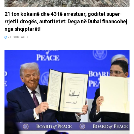
21 ton kokainë dhe 43 të arrestuar, goditet super-
rrjeti i drogës, autoritetet: Dega në Dubai financohej
nga shqiptarët!
2 HOURS AGO