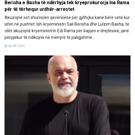
Berisha e Basha të ndërhyja tek kryeprokurorja Ina Rama
për të tërhequr urdhër-arrestet
Akuzojnë sot shumicën qeverisëse për gjithçka kanë bërë vetë kur
ishin në pushtet. Ish-kryeministri Sali Berisha dhe Lulzim Basha, të
cilët akuzojnë kryeministrin Edi Rama për kapjen e drejtësisë, janë
përpjekur të ndikojnë në mënyrë të paligjshme...
06/08/2026