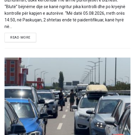
bizhuterish, duke kërcënuar me armë punonjëset e biznesit.
“Blutë” bëjnëme dije se kanë ngritur pika kontrolli dhe po kryejnë
kontrolle për kapjen e autorëve. “Më datë 05.08.2026, rreth orës
14:50, në Paskuqan, 2 shtetas ende të paidentifikuar, kanë hyrë
në...
DETAILS
READ MORE