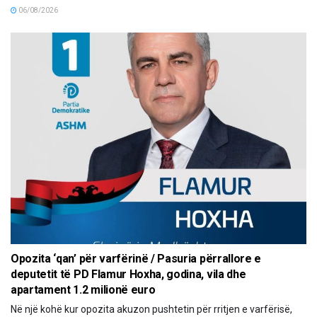
06/08/2026
Opozita ‘qan’ për varfërinë / Pasuria përrallore e
deputetit të PD Flamur Hoxha, godina, vila dhe
apartament 1.2 milionë euro
Në një kohë kur opozita akuzon pushtetin për rritjen e varfërisë,