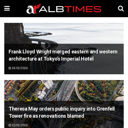
Frank Lloyd Wright merged eastern and western
architecture at Tokyo’s Imperial Hotel
24/02/2026
Theresa May orders public inquiry into Grenfell
Tower fire as renovations blamed
22/02/2026