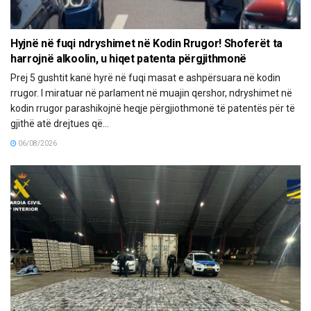
Hyjnë në fuqi ndryshimet në Kodin Rrugor! Shoferët ta
harrojnë alkoolin, u hiqet patenta përgjithmonë
Prej 5 gushtit kanë hyrë në fuqi masat e ashpërsuara në kodin
rrugor. I miratuar në parlament në muajin qershor, ndryshimet në
kodin rrugor parashikojnë heqje përgjiothmonë të patentës për të
gjithë atë drejtues që...
06/08/2026