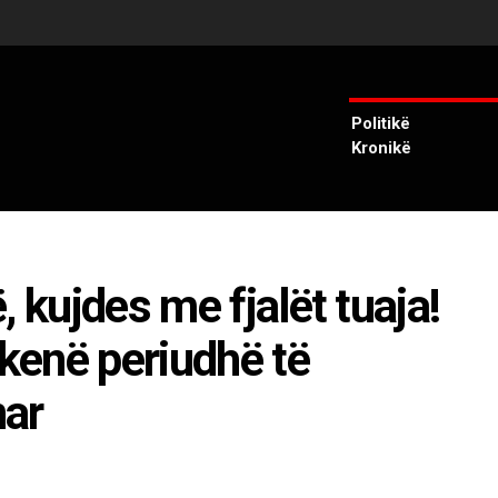
Politikë
Kronikë
 kujdes me fjalët tuaja!
 kenë periudhë të
nar