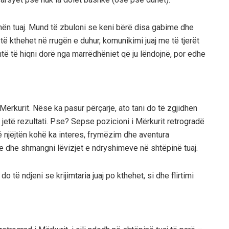
unën tuaj. Mund të zbuloni se keni bërë disa gabime dhe
 të kthehet në rrugën e duhur, komunikimi juaj me të tjerët
ë të hiqni dorë nga marrëdhëniet që ju lëndojnë, por edhe
Mërkurit. Nëse ka pasur përçarje, ato tani do të zgjidhen
të jetë rezultati. Pse? Sepse pozicioni i Mërkurit retrogradë
ë njëjtën kohë ka interes, frymëzim dhe aventura
e dhe shmangni lëvizjet e ndryshimeve në shtëpinë tuaj.
o të ndjeni se krijimtaria juaj po kthehet, si dhe flirtimi