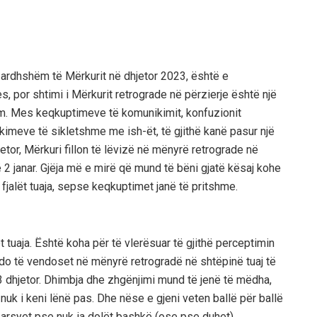
 ardhshëm të Mërkurit në dhjetor 2023, është e
, por shtimi i Mërkurit retrograde në përzierje është një
ëm. Mes keqkuptimeve të komunikimit, konfuzionit
eve të sikletshme me ish-ët, të gjithë kanë pasur një
tor, Mërkuri fillon të lëvizë në mënyrë retrograde në
ë 2 janar. Gjëja më e mirë që mund të bëni gjatë kësaj kohe
 fjalët tuaja, sepse keqkuptimet janë të pritshme.
t tuaja. Është koha për të vlerësuar të gjithë perceptimin
do të vendoset në mënyrë retrogradë në shtëpinë tuaj të
 dhjetor. Dhimbja dhe zhgënjimi mund të jenë të mëdha,
nuk i keni lënë pas. Dhe nëse e gjeni veten ballë për ballë
tha arsyet pse nuk ia dolët bashkë (ose pse duhet).