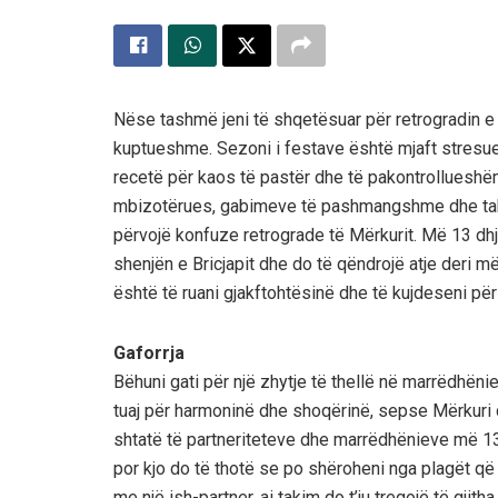
Nëse tashmë jeni të shqetësuar për retrogradin e
kuptueshme. Sezoni i festave është mjaft stresues
recetë për kaos të pastër dhe të pakontrolluesh
mbizotërues, gabimeve të pashmangshme dhe takim
përvojë konfuze retrograde të Mërkurit. Më 13 dhje
shenjën e Bricjapit dhe do të qëndrojë atje deri m
është të ruani gjakftohtësinë dhe të kujdeseni për
Gaforrja
Bëhuni gati për një zhytje të thellë në marrëdhënie
tuaj për harmoninë dhe shoqërinë, sepse Mërkuri 
shtatë të partneriteteve dhe marrëdhënieve më 13
por kjo do të thotë se po shëroheni nga plagët që 
me një ish-partner, ai takim do t’ju tregojë të gji