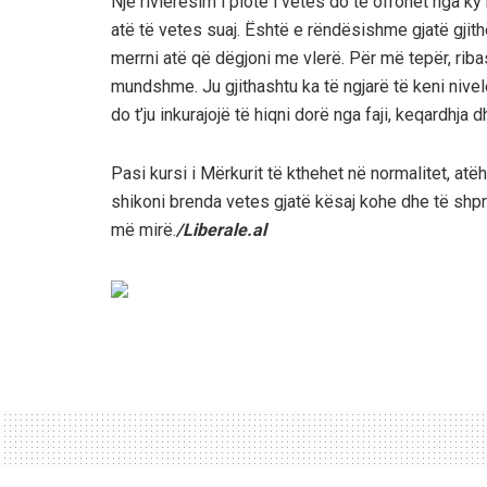
Një rivlerësim i plotë i vetes do të ofrohet nga ky 
atë të vetes suaj. Është e rëndësishme gjatë gjith
merrni atë që dëgjoni me vlerë. Për më tepër, rib
mundshme. Ju gjithashtu ka të ngjarë të keni nivel
do t’ju inkurajojë të hiqni dorë nga faji, keqardhja
Pasi kursi i Mërkurit të kthehet në normalitet, atëh
shikoni brenda vetes gjatë kësaj kohe dhe të shpre
më mirë.
/Liberale.al