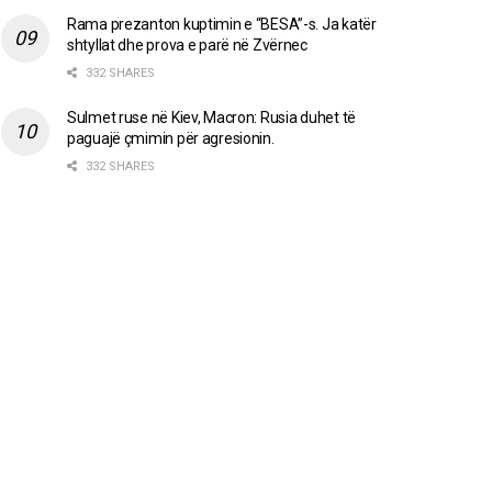
Rama prezanton kuptimin e “BESA”-s. Ja katër
shtyllat dhe prova e parë në Zvërnec
332 SHARES
Sulmet ruse në Kiev, Macron: Rusia duhet të
paguajë çmimin për agresionin.
332 SHARES