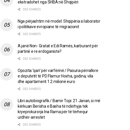
ekstradohet nga SHBA në Shqipëri
332 SHARES
Nga përjashtim në model: Shqipëria si laborator
i politikave evropiane të migracionit
332 SHARES
A janë Non- Gratat e Edi Ramës, karburant për
partinë e re erdoganiste?
332 SHARES
Opozita ‘qan’ për varfërinë / Pasuria përrallore
e deputetit të PD Flamur Hoxha, godina, vila
dhe apartament 1.2 milionë euro
332 SHARES
Libri autobiografik / Bamir Topi: 21 Janari, si më
kërkuan Berisha e Basha të ndërhyja tek
kryeprokurorja Ina Rama për të tërhequr
urdhër-arrestet
332 SHARES