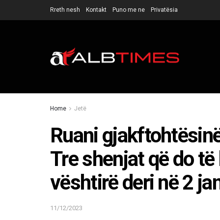
Rreth nesh
Kontakt
Puno me ne
Privatësia
Home
Jetë
Ruani gjakftohtësinë,
Tre shenjat që do të
vështirë deri në 2 ja
11/12/2023