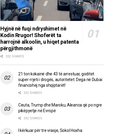
Hyjnë në fuqi ndryshimet në
Kodin Rrugor! Shoferët ta
harrojnë alkoolin, u hiqet patenta
përgjithmonë
332 SHARES
21 ton kokainë dhe 43 të arrestuar, goditet
super-rrjeti i drogës, autoritetet: Dega në Dubai
financohej nga shqiptarët!
332 SHARES
Ceuta, Trump dhe Maroku; Aleanca që po ngre
pikëpyetje në Evropë
332 SHARES
I kërkuar për tre vrasje, Sokol Hoxha