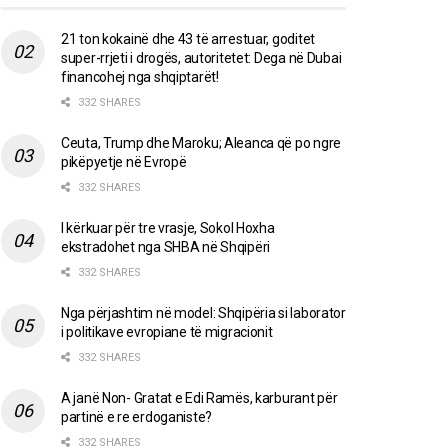
21 ton kokainë dhe 43 të arrestuar, goditet
super-rrjeti i drogës, autoritetet: Dega në Dubai
financohej nga shqiptarët!
332 SHARES
Ceuta, Trump dhe Maroku; Aleanca që po ngre
pikëpyetje në Evropë
332 SHARES
I kërkuar për tre vrasje, Sokol Hoxha
ekstradohet nga SHBA në Shqipëri
332 SHARES
Nga përjashtim në model: Shqipëria si laborator
i politikave evropiane të migracionit
332 SHARES
A janë Non- Gratat e Edi Ramës, karburant për
partinë e re erdoganiste?
332 SHARES