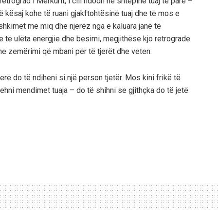
retrograd i Mërkurit, i cili ndodh në shtëpinë tuaj të parë –
ë kësaj kohe të ruani gjakftohtësinë tuaj dhe të mos e
ashkimet me miq dhe njerëz nga e kaluara janë të
e të ulëta energjie dhe besimi, megjithëse kjo retrograde
 dhe zemërimi që mbani për të tjerët dhe veten.
erë do të ndiheni si një person tjetër. Mos kini frikë të
hni mendimet tuaja – do të shihni se gjithçka do të jetë