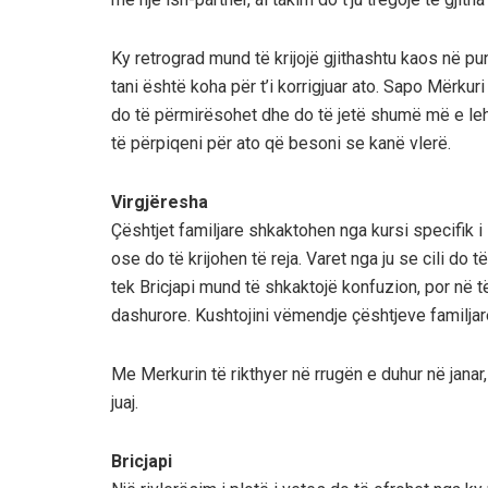
Ky retrograd mund të krijojë gjithashtu kaos në p
tani është koha për t’i korrigjuar ato. Sapo Mërkuri
do të përmirësohet dhe do të jetë shumë më e leht
të përpiqeni për ato që besoni se kanë vlerë.
Virgjëresha
Çështjet familjare shkaktohen nga kursi specifik i 
ose do të krijohen të reja. Varet nga ju se cili do 
tek Bricjapi mund të shkaktojë konfuzion, por në t
dashurore. Kushtojini vëmendje çështjeve familjar
Me Merkurin të rikthyer në rrugën e duhur në janar, d
juaj.
Bricjapi