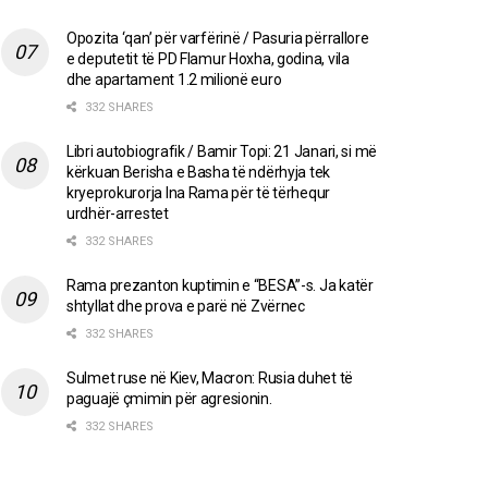
Opozita ‘qan’ për varfërinë / Pasuria përrallore
e deputetit të PD Flamur Hoxha, godina, vila
dhe apartament 1.2 milionë euro
332 SHARES
Libri autobiografik / Bamir Topi: 21 Janari, si më
kërkuan Berisha e Basha të ndërhyja tek
kryeprokurorja Ina Rama për të tërhequr
urdhër-arrestet
332 SHARES
Rama prezanton kuptimin e “BESA”-s. Ja katër
shtyllat dhe prova e parë në Zvërnec
332 SHARES
Sulmet ruse në Kiev, Macron: Rusia duhet të
paguajë çmimin për agresionin.
332 SHARES