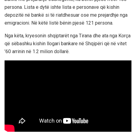
persona. Lista e dytë ishte lista e personave që kishin
depozitë në bankë si të riatdhesuar ose me prejardhje nga
emigracioni. Në këtë listë bënin pjesë 121 persona.
Nga këta, kryesonin shqiptarët nga Tirana dhe ata nga Korça
që sëbashku kishin llogari bankare në Shqipëri që në vitet
’60 arrinin në 1.2 milion dollarë.