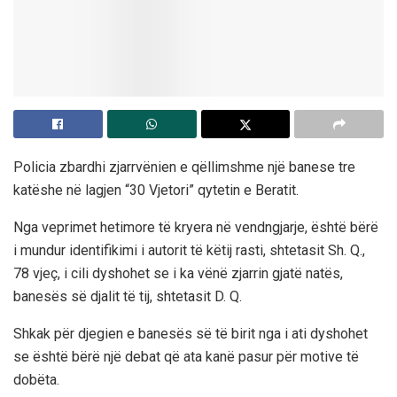
Policia zbardhi zjarrvënien e qëllimshme një banese tre
katëshe në lagjen “30 Vjetori” qytetin e Beratit.
Nga veprimet hetimore të kryera në vendngjarje, është bërë
i mundur identifikimi i autorit të këtij rasti, shtetasit Sh. Q.,
78 vjeç, i cili dyshohet se i ka vënë zjarrin gjatë natës,
banesës së djalit të tij, shtetasit D. Q.
Shkak për djegien e banesës së të birit nga i ati dyshohet
se është bërë një debat që ata kanë pasur për motive të
dobëta.