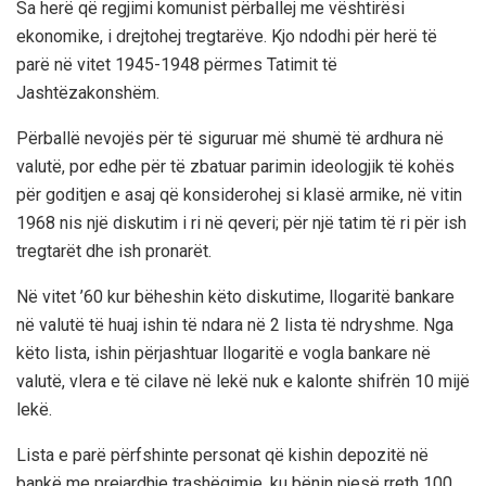
Sa herë që regjimi komunist përballej me vështirësi
ekonomike, i drejtohej tregtarëve. Kjo ndodhi për herë të
parë në vitet 1945-1948 përmes Tatimit të
Jashtëzakonshëm.
Përballë nevojës për të siguruar më shumë të ardhura në
valutë, por edhe për të zbatuar parimin ideologjik të kohës
për goditjen e asaj që konsiderohej si klasë armike, në vitin
1968 nis një diskutim i ri në qeveri; për një tatim të ri për ish
tregtarët dhe ish pronarët.
Në vitet ’60 kur bëheshin këto diskutime, llogaritë bankare
në valutë të huaj ishin të ndara në 2 lista të ndryshme. Nga
këto lista, ishin përjashtuar llogaritë e vogla bankare në
valutë, vlera e të cilave në lekë nuk e kalonte shifrën 10 mijë
lekë.
Lista e parë përfshinte personat që kishin depozitë në
bankë me prejardhje trashëgimie, ku bënin pjesë rreth 100