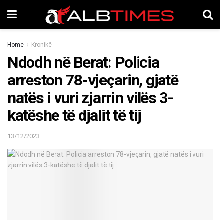
Home
Kronikë
Ndodh në Berat: Policia
arreston 78-vjeçarin, gjatë
natës i vuri zjarrin vilës 3-
katëshe të djalit të tij
13/12/2023