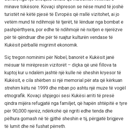
minave tokësore. Kovaçi shpreson se nëse mund të joshë
turistët në këtë pjesë të Evropës që rrallë vizitohet, ai jo
vetëm mund të ndihmojë të tjerët, të lënduar nga bombat e
pashpërthyera, por edhe të ndihmojë në nxitjen e njerëzve
për të qëndruar dhe për të ruajtur kulturën vendase të
Kukësit përballë migrimit ekonomik.
Siç tregon nominimi për Nobel, banorët e Kukësit janë
mësuar të mirëpresin vizitorët – diçka që unë fillova ta
kuptoj kur u ndalëm jashtë një kulle në sheshin kryesor të
Kukësit, e cila shërben si një memorial për ata që kërkuan
strehim këtu në 1999 dhe mban po ashtu një muze të vogël
etnografik. Kovaçi shpjegoi sesi Kukësi arriti të presë
qindra mijëra refugjatë nga familjet, që hapën shtëpitë e tyre
për 90,000 njerëz, ndërkohë që ngriti edhe tenda dhe
pëlhura gomash në të gjithë sheshin e tij, përgjatë brigjeve
të lumit dhe në fushat përreth.