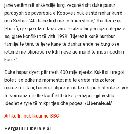
janë vetëm një shkëndijë larg, veçanërisht duke pasur
parasysh se pavarësia e Kosovës nuk është njohur kurrë
nga Serbia. “Ata kanë kujtime të tmerrshme,” tha Remzije
Sherifi, një gazetare kosovare e cila u largua nga shtëpia e
saj gjatë konfliktit të vitit 1999. “Njerëzit kanë humbur
familje të tëra, të tjerë kanë të dashur ende në burg ose
jetojnë me shpresën e kthimeve që mund të mos ndodhin
kurrë.”
Duke hapur dyert për rreth 400 mijë njerëz, Kukësi i tregoi
botës se edhe në momentet më të errëta mbizotëron
njerëzimi. Tani, banorët shpresojnë të ndajnë historitë e tyre
të komunizmit dhe konfliktit duke përhapur gjithashtu
idealet e tyre të mikpritjes dhe paqes.
/Liberale.al/
Artikulli i publikuar në BBC
Përgatiti: Liberale.al