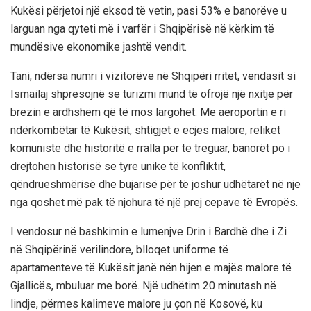
Kukësi përjetoi një eksod të vetin, pasi 53% e banorëve u
larguan nga qyteti më i varfër i Shqipërisë në kërkim të
mundësive ekonomike jashtë vendit.
Tani, ndërsa numri i vizitorëve në Shqipëri rritet, vendasit si
Ismailaj shpresojnë se turizmi mund të ofrojë një nxitje për
brezin e ardhshëm që të mos largohet. Me aeroportin e ri
ndërkombëtar të Kukësit, shtigjet e ecjes malore, reliket
komuniste dhe historitë e rralla për të treguar, banorët po i
drejtohen historisë së tyre unike të konfliktit,
qëndrueshmërisë dhe bujarisë për të joshur udhëtarët në një
nga qoshet më pak të njohura të një prej cepave të Evropës.
I vendosur në bashkimin e lumenjve Drin i Bardhë dhe i Zi
në Shqipërinë verilindore, blloqet uniforme të
apartamenteve të Kukësit janë nën hijen e majës malore të
Gjallicës, mbuluar me borë. Një udhëtim 20 minutash në
lindje, përmes kalimeve malore ju çon në Kosovë, ku