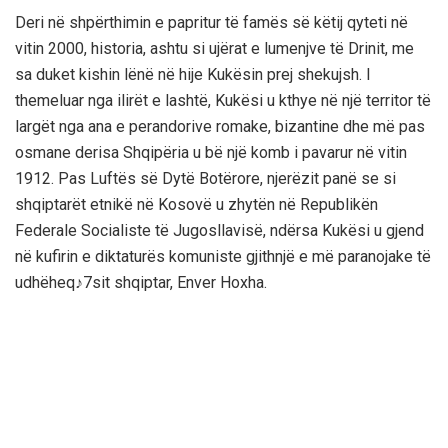
Deri në shpërthimin e papritur të famës së këtij qyteti në
vitin 2000, historia, ashtu si ujërat e lumenjve të Drinit, me
sa duket kishin lënë në hije Kukësin prej shekujsh. I
themeluar nga ilirët e lashtë, Kukësi u kthye në një territor të
largët nga ana e perandorive romake, bizantine dhe më pas
osmane derisa Shqipëria u bë një komb i pavarur në vitin
1912. Pas Luftës së Dytë Botërore, njerëzit panë se si
shqiptarët etnikë në Kosovë u zhytën në Republikën
Federale Socialiste të Jugosllavisë, ndërsa Kukësi u gjend
në kufirin e diktaturës komuniste gjithnjë e më paranojake të
udhëheq♪7sit shqiptar, Enver Hoxha.