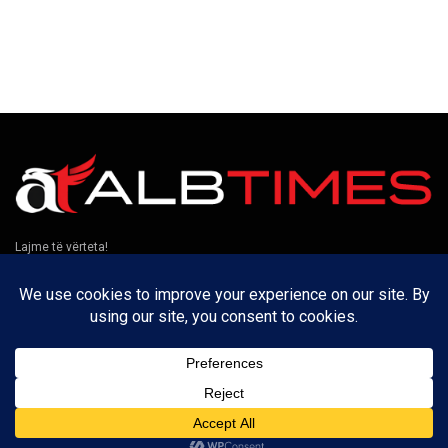
Lajme të vërteta!
Të tjera
Rreth nesh
Kontakt
Puno me ne
Privatësia
Na ndiqni