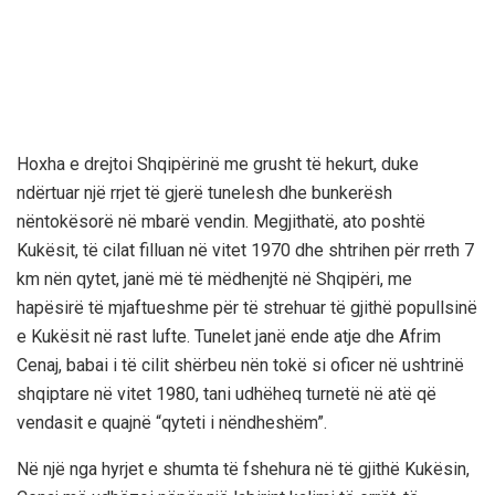
Hoxha e drejtoi Shqipërinë me grusht të hekurt, duke
ndërtuar një rrjet të gjerë tunelesh dhe bunkerësh
nëntokësorë në mbarë vendin. Megjithatë, ato poshtë
Kukësit, të cilat filluan në vitet 1970 dhe shtrihen për rreth 7
km nën qytet, janë më të mëdhenjtë në Shqipëri, me
hapësirë të mjaftueshme për të strehuar të gjithë popullsinë
e Kukësit në rast lufte. Tunelet janë ende atje dhe Afrim
Cenaj, babai i të cilit shërbeu nën tokë si oficer në ushtrinë
shqiptare në vitet 1980, tani udhëheq turnetë në atë që
vendasit e quajnë “qyteti i nëndheshëm”.
Në një nga hyrjet e shumta të fshehura në të gjithë Kukësin,