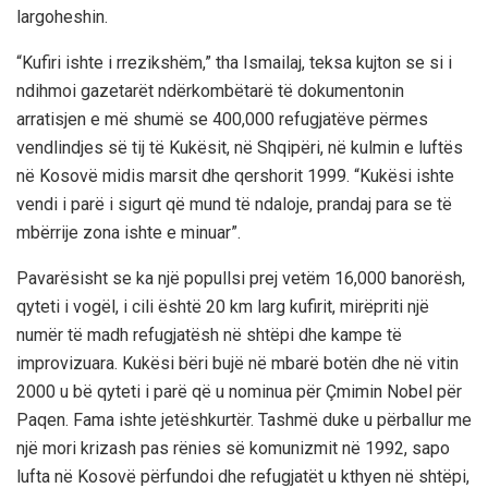
largoheshin.
“Kufiri ishte i rrezikshëm,” tha Ismailaj, teksa kujton se si i
ndihmoi gazetarët ndërkombëtarë të dokumentonin
arratisjen e më shumë se 400,000 refugjatëve përmes
vendlindjes së tij të Kukësit, në Shqipëri, në kulmin e luftës
në Kosovë midis marsit dhe qershorit 1999. “Kukësi ishte
vendi i parë i sigurt që mund të ndaloje, prandaj para se të
mbërrije zona ishte e minuar”.
Pavarësisht se ka një popullsi prej vetëm 16,000 banorësh,
qyteti i vogël, i cili është 20 km larg kufirit, mirëpriti një
numër të madh refugjatësh në shtëpi dhe kampe të
improvizuara. Kukësi bëri bujë në mbarë botën dhe në vitin
2000 u bë qyteti i parë që u nominua për Çmimin Nobel për
Paqen. Fama ishte jetëshkurtër. Tashmë duke u përballur me
një mori krizash pas rënies së komunizmit në 1992, sapo
lufta në Kosovë përfundoi dhe refugjatët u kthyen në shtëpi,