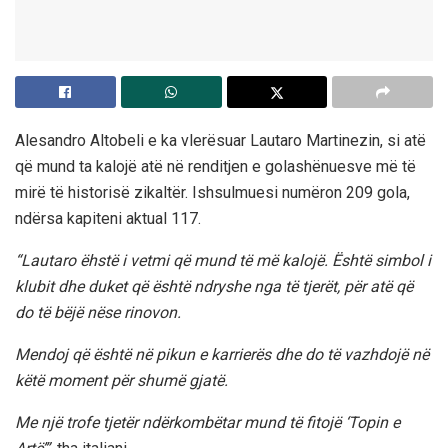
Alesandro Altobeli e ka vlerësuar Lautaro Martinezin, si atë
që mund ta kalojë atë në renditjen e golashënuesve më të
mirë të historisë zikaltër. Ishsulmuesi numëron 209 gola,
ndërsa kapiteni aktual 117.
“Lautaro ëhstë i vetmi që mund të më kalojë. Është simbol i
klubit dhe duket që është ndryshe nga të tjerët, për atë që
do të bëjë nëse rinovon.
Mendoj që është në pikun e karrierës dhe do të vazhdojë në
këtë moment për shumë gjatë.
Me një trofe tjetër ndërkombëtar mund të fitojë ‘Topin e