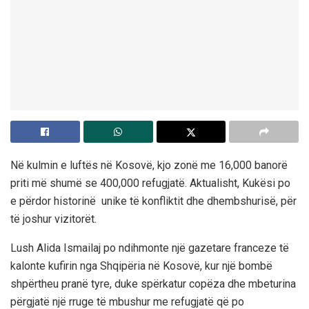
Në kulmin e luftës në Kosovë, kjo zonë me 16,000 banorë
priti më shumë se 400,000 refugjatë. Aktualisht, Kukësi po
e përdor historinë unike të konfliktit dhe dhembshurisë, për
të joshur vizitorët.
Lush Alida Ismailaj po ndihmonte një gazetare franceze të
kalonte kufirin nga Shqipëria në Kosovë, kur një bombë
shpërtheu pranë tyre, duke spërkatur copëza dhe mbeturina
përgjatë një rruge të mbushur me refugjatë që po