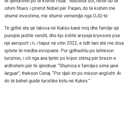
të qëndronin po të kishte fituar. “Ndoshta sot, nëse do të
ishim fitues i çmimit Nobel për Paqen, do të kishim më
shumë investime, më shumë vëmendje nga OJQ-të.
Të gjithë ata që takova në Kukës kanë miq dhe familje që
punojnë jashtë vendit, dhe kjo është arsyeja kryesore pse
një aeroport i ri, i hapur në vitin 2022, e lidh tani atë me disa
qytete të mëdha evropiane. Por gjithashtu po lehtëson
turizmin, i cili nga ana tjetër po krijon stimuj për brezin e
ardhshëm për të qëndruar. “Shumica e familjes sime janë
larguar”, thekson Cenaj. “Por djali im po mëson anglisht. Ai
do të bëhet guidë turistike këtu në Kukës.”