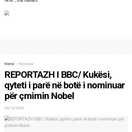
Artë’”
, tha italiani.
Home
Kryesore
REPORTAZH I BBC/ Kukësi,
qyteti i parë në botë i nominuar
për çmimin Nobel
09/12/2023