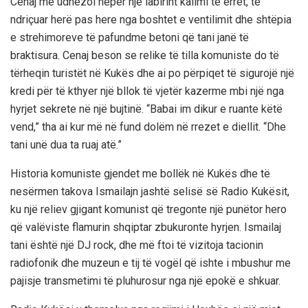
Cenaj më udhëzoi nëpër një labirint kalimi të errët, të
ndriçuar herë pas here nga boshtet e ventilimit dhe shtëpia
e strehimoreve të pafundme betoni që tani janë të
braktisura. Cenaj beson se relike të tilla komuniste do të
tërheqin turistët në Kukës dhe ai po përpiqet të sigurojë një
kredi për të kthyer një bllok të vjetër kazerme mbi një nga
hyrjet sekrete në një bujtinë. “Babai im dikur e ruante këtë
vend,” tha ai kur më në fund dolëm në rrezet e diellit. “Dhe
tani unë dua ta ruaj atë.”
Historia komuniste gjendet me bollëk në Kukës dhe të
nesërmen takova Ismailajn jashtë selisë së Radio Kukësit,
ku një reliev gjigant komunist që tregonte një punëtor hero
që valëviste flamurin shqiptar zbukuronte hyrjen. Ismailaj
tani është një DJ rock, dhe më ftoi të vizitoja tacionin
radiofonik dhe muzeun e tij të vogël që ishte i mbushur me
pajisje transmetimi të pluhurosur nga një epokë e shkuar.