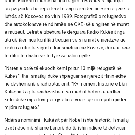
Radio Kukësi u themelua nga regjimi i Hoxhës si një mjet
propagande dhe reporterët e saj u gjendën në vijën e parë të
luftës së Kosovës në vitin 1999. Fotografitë e refugjatëve
dhe autokolonave të ndihmës së OKB-së u ngjitën në muret
e muzeut. Letrat e zbehura të dërguara Radio Kukësit nga
ata që ikën nga konflikti treguan se si emrat e njerëzve që
kishin arritur të sigurt u transmetuan në Kosovë, duke u bërë
të ditur të dashurve të tyre se ishin gjallë.
“Natën e parë të eksodit kemi pritur 13 mijë refugjatë në
Kukës”, tha Ismailaj, duke shpjeguar se njerëzit flinin edhe
në dyshemenë e radiostacionit. “Ky moment historie e bëri
Kukësin kaq të rëndësishëm sa mediat botërore erdhën
këtu, duke raportuar për qytetin e vogël që mirëpriti qindra
mijëra refugjatë.”
Ndërsa nominimi i Kukësit për Nobel ishte historik, Ismailaj
pyet nëse më shumë banorë do të ishin ndjerë të detyruar