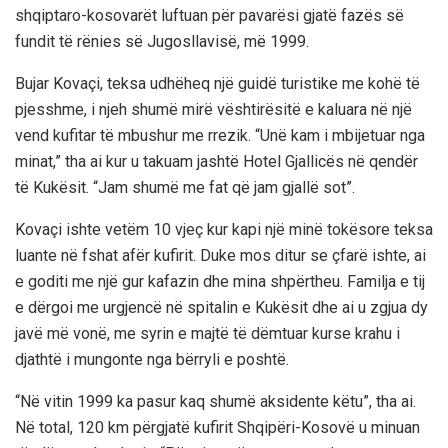
shqiptaro-kosovarët luftuan për pavarësi gjatë fazës së
fundit të rënies së Jugosllavisë, më 1999.
Bujar Kovaçi, teksa udhëheq një guidë turistike me kohë të
pjesshme, i njeh shumë mirë vështirësitë e kaluara në një
vend kufitar të mbushur me rrezik. “Unë kam i mbijetuar nga
minat,” tha ai kur u takuam jashtë Hotel Gjallicës në qendër
të Kukësit. “Jam shumë me fat që jam gjallë sot”.
Kovaçi ishte vetëm 10 vjeç kur kapi një minë tokësore teksa
luante në fshat afër kufirit. Duke mos ditur se çfarë ishte, ai
e goditi me një gur kafazin dhe mina shpërtheu. Familja e tij
e dërgoi me urgjencë në spitalin e Kukësit dhe ai u zgjua dy
javë më vonë, me syrin e majtë të dëmtuar kurse krahu i
djathtë i mungonte nga bërryli e poshtë.
“Në vitin 1999 ka pasur kaq shumë aksidente këtu”, tha ai.
Në total, 120 km përgjatë kufirit Shqipëri-Kosovë u minuan