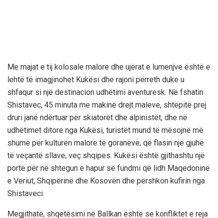
Me majat e tij kolosale malore dhe ujërat e lumenjve është e
lehtë të imagjinohet Kukësi dhe rajoni përreth duke u
shfaqur si një destinacion udhëtimi aventuresk. Në fshatin
Shistavec, 45 minuta me makinë drejt maleve, shtëpitë prej
druri janë ndërtuar për skiatorët dhe alpinistët, dhe në
udhëtimet ditore nga Kukësi, turistët mund të mësojnë më
shumë për kulturën malore të goranëve, që flasin një gjuhë
të veçantë sllave, veç shqipes. Kukësi është gjithashtu një
portë për në shtegun e hapur së fundmi që lidh Maqedoninë
e Veriut, Shqipërinë dhe Kosovën dhe përshkon kufirin nga
Shistaveci.
Megjithatë, shqetësimi në Ballkan është se konfliktet e reja