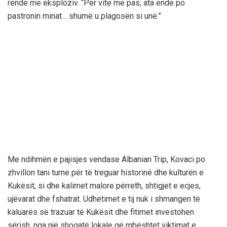
rëndë me eksploziv. “Për vite më pas, ata ende po
pastronin minat… shumë u plagosën si unë.”
Me ndihmën e pajisjes vendase Albanian Trip, Kovaci po
zhvillon tani turne për të treguar historinë dhe kulturën e
Kukësit, si dhe kalimet malore përreth, shtigjet e ecjes,
ujëvarat dhe fshatrat. Udhëtimet e tij nuk i shmangen të
kaluarës së trazuar të Kukësit dhe fitimet investohen
sërish, nga një shoqatë lokale që mbështet viktimat e