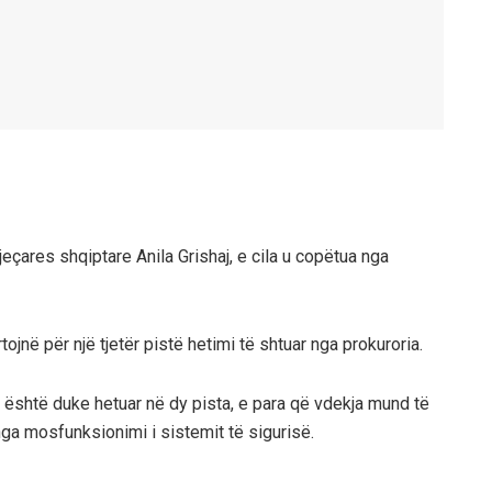
jeçares shqiptare Anila Grishaj, e cila u copëtua nga
tojnë për një tjetër pistë hetimi të shtuar nga prokuroria.
a është duke hetuar në dy pista, e para që vdekja mund të
nga mosfunksionimi i sistemit të sigurisë.