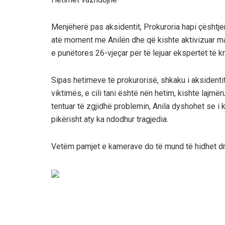
Menjëherë pas aksidentit, Prokuroria hapi çështj
atë moment me Anilën dhe që kishte aktivizuar ma
e punëtores 26-vjeçar për të lejuar ekspertët të kr
Sipas hetimeve të prokurorisë, shkaku i aksident
viktimës, e cili tani është nën hetim, kishte lajm
tentuar të zgjidhë problemin, Anila dyshohet se i 
pikërisht aty ka ndodhur tragjedia.
Vetëm pamjet e kamerave do të mund të hidhet dri