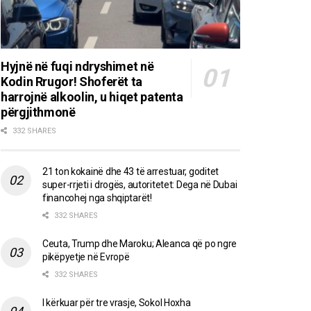
Hyjnë në fuqi ndryshimet në
Kodin Rrugor! Shoferët ta
harrojnë alkoolin, u hiqet patenta
përgjithmonë
332 SHARES
21 ton kokainë dhe 43 të arrestuar, goditet
super-rrjeti i drogës, autoritetet: Dega në Dubai
financohej nga shqiptarët!
332 SHARES
Ceuta, Trump dhe Maroku; Aleanca që po ngre
pikëpyetje në Evropë
332 SHARES
I kërkuar për tre vrasje, Sokol Hoxha