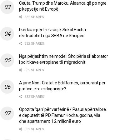
Ceuta, Trump dhe Maroku; Aleanca që po ngre
pikëpyetje në Evropë
332 SHARES
I kërkuar për tre vrasje, Sokol Hoxha
ekstradohet nga SHBA në Shqipëri
332 SHARES
Nga përjashtim në model: Shqipëria si laborator
i politikave evropiane të migracionit
332 SHARES
A janë Non- Gratat e Edi Ramës, karburant për
partinë e re erdoganiste?
332 SHARES
Opozita ‘qan’ për varfërinë / Pasuria përrallore
e deputetit të PD Flamur Hoxha, godina, vila
dhe apartament 1.2 milionë euro
332 SHARES