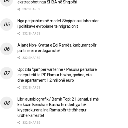
ekstradohet nga SHBA në Shqipëri
332 SHARES
Nga përjashtim në model: Shqipëria si laborator
i politikave evropiane të migracionit
332 SHARES
A janë Non- Gratat e Edi Ramës, karburant për
partinë e re erdoganiste?
332 SHARES
Opozita ‘qan’ për varfërinë / Pasuria përrallore
e deputetit të PD Flamur Hoxha, godina, vila
dhe apartament 1.2 milionë euro
332 SHARES
Libri autobiografik / Bamir Topi: 21 Janari, si më
kërkuan Berisha e Basha të ndërhyja tek
kryeprokurorja Ina Rama për të tërhequr
urdhër-arrestet
332 SHARES