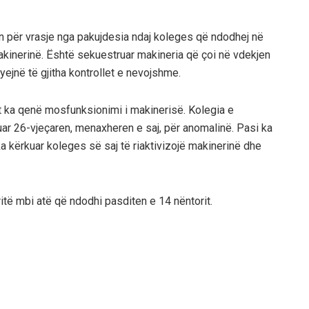
en për vrasje nga pakujdesia ndaj koleges që ndodhej në
kinerinë. Është sekuestruar makineria që çoi në vdekjen
yejnë të gjitha kontrollet e nevojshme.
it ka qenë mosfunksionimi i makinerisë. Kolegia e
ëruar 26-vjeçaren, menaxheren e saj, për anomalinë. Pasi ka
ka kërkuar koleges së saj të riaktivizojë makinerinë dhe
të mbi atë që ndodhi pasditen e 14 nëntorit.