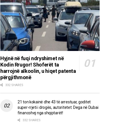
Hyjnë në fuqi ndryshimet në
Kodin Rrugor! Shoferët ta
harrojnë alkoolin, u hiqet patenta
përgjithmonë
332 SHARES
21 ton kokainë dhe 43 të arrestuar, goditet
super-rrjeti i drogës, autoritetet: Dega në Dubai
financohej nga shqiptarët!
332 SHARES