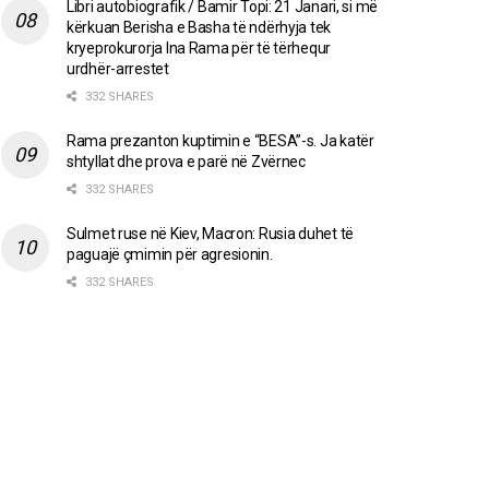
Libri autobiografik / Bamir Topi: 21 Janari, si më
kërkuan Berisha e Basha të ndërhyja tek
kryeprokurorja Ina Rama për të tërhequr
urdhër-arrestet
332 SHARES
Rama prezanton kuptimin e “BESA”-s. Ja katër
shtyllat dhe prova e parë në Zvërnec
332 SHARES
Sulmet ruse në Kiev, Macron: Rusia duhet të
paguajë çmimin për agresionin.
332 SHARES