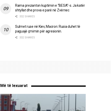
Rama prezanton kuptimin e “BESA”-s. Ja katër
shtyllat dhe prova e parë në Zvërnec
332 SHARES
Sulmet ruse në Kiev, Macron: Rusia duhet të
paguajë çmimin për agresionin.
332 SHARES
Më të lexuarat