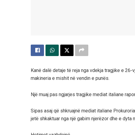
Kanë dalë detaje të reja nga vdekja tragjike e 26-v
makineria e mishit në vendin e punës.
Një muaj pas ngjarjes tragjike mediat italiane rapor
Sipas asaj që shkruajnë mediat italiane Prokurori
jetë shkaktuar nga një gabim njerëzor dhe e dyta 
Hetimet vazhdojnë