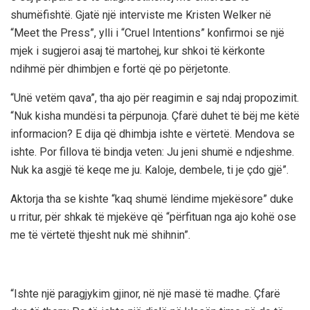
shumëfishtë. Gjatë një interviste me Kristen Welker në
“Meet the Press”, ylli i “Cruel Intentions” konfirmoi se një
mjek i sugjeroi asaj të martohej, kur shkoi të kërkonte
ndihmë për dhimbjen e fortë që po përjetonte.
“Unë vetëm qava”, tha ajo për reagimin e saj ndaj propozimit.
“Nuk kisha mundësi ta përpunoja. Çfarë duhet të bëj me këtë
informacion? E dija që dhimbja ishte e vërtetë. Mendova se
ishte. Por fillova të bindja veten: Ju jeni shumë e ndjeshme.
Nuk ka asgjë të keqe me ju. Kaloje, dembele, ti je çdo gjë”.
Aktorja tha se kishte “kaq shumë lëndime mjekësore” duke
u rritur, për shkak të mjekëve që “përfituan nga ajo kohë ose
me të vërtetë thjesht nuk më shihnin”.
“Ishte një paragjykim gjinor, në një masë të madhe. Çfarë