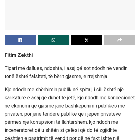
Fitim Zekthi
Tipari më dallues, ndoshta, i asaj që sot ndodh në vendin
tonë është falsiteti, të bërit gjasme, e rrejshmja.
Kjo ndodh me shërbimin publik në spital, i cili është një
karikaturë e asaj që duhet të jetë, kjo ndodh me koncesionet
në ekonomi që gjasme janë bashkëpunim i publikes me
privaten, por janë tenderë publikë që i jepen privatëve
përmes një korrupsioni të llahtarshëm, kjo ndodh me
inceneratorët që u shitën si çelësi që do të zgjidhte
çështjen e pastrimit të vendit por që në fakt ishte një