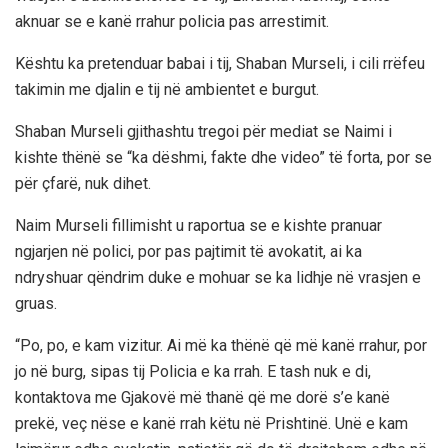
aknuar se e kanë rrahur policia pas arrestimit.
Kështu ka pretenduar babai i tij, Shaban Murseli, i cili rrëfeu
takimin me djalin e tij në ambientet e burgut.
Shaban Murseli gjithashtu tregoi për mediat se Naimi i
kishte thënë se “ka dëshmi, fakte dhe video” të forta, por se
për çfarë, nuk dihet.
Naim Murseli fillimisht u raportua se e kishte pranuar
ngjarjen në polici, por pas pajtimit të avokatit, ai ka
ndryshuar qëndrim duke e mohuar se ka lidhje në vrasjen e
gruas.
“Po, po, e kam vizitur. Ai më ka thënë që më kanë rrahur, por
jo në burg, sipas tij Policia e ka rrah. E tash nuk e di,
kontaktova me Gjakovë më thanë që me dorë s’e kanë
prekë, veç nëse e kanë rrah këtu në Prishtinë. Unë e kam