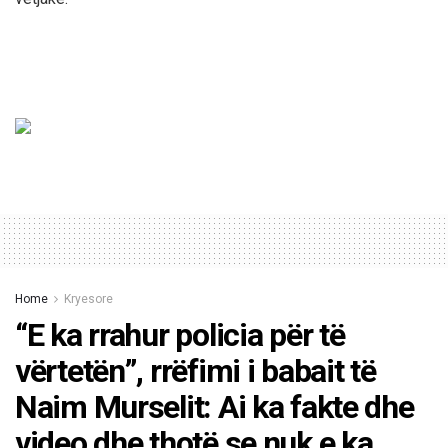
Home
Kryesore
“E ka rrahur policia për të
vërtetën”, rrëfimi i babait të
Naim Murselit: Ai ka fakte dhe
video dhe thotë se nuk e ka