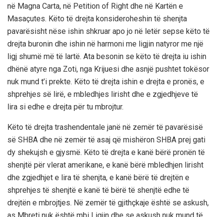
në Magna Carta, në Petition of Right dhe në Kartën e
Masaçutes. Këto të drejta konsideroheshin të shenjta
pavarësisht nëse ishin shkruar apo jo në letër sepse këto të
drejta buronin dhe ishin në harmoni me ligjin natyror me një
ligj shumë më të lartë. Ata besonin se këto të drejta iu ishin
dhënë atyre nga Zoti, nga Krijuesi dhe asnjë pushtet tokësor
nuk mund t’i prekte. Këto të drejta ishin e drejta e pronës, e
shprehjes së lirë, e mbledhjes lirisht dhe e zgjedhjeve të
lira si edhe e drejta për tu mbrojtur.
Këto të drejta trashendentale janë në zemër të pavarësisë
së SHBA dhe në zemër të asaj që mishëron SHBA prej gati
dy shekujsh e gjysmë. Këto të drejta e kanë bërë pronën të
shenjtë për vlerat amerikane, e kanë bërë mbledhjen lirisht
dhe zgjedhjet e lira të shenjta, e kanë bërë të drejtën e
shprehjes të shenjtë e kanë të bërë të shenjtë edhe të
drejtën e mbrojtjes. Në zemër të gjithçkaje është se askush,
as Mbreti nuk është mbi Ligjin dhe se askush nuk mund të