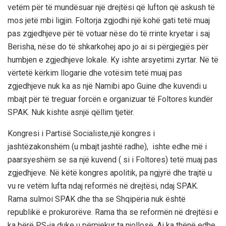
vetëm për të mundësuar një drejtësi që lufton që askush të
mos jetë mbi ligjin. Foltorja zgjodhi një kohë gati tetë muaj
pas zgjedhjeve për të votuar nëse do të rrinte kryetar i saj
Berisha, nëse do të shkarkohej apo jo ai si përgjegjës për
humbjen e zgjedhjeve lokale. Ky ishte arsyetimi zyrtar. Në të
vërtetë kërkim llogarie dhe votësim tetë muaj pas
zgjedhjeve nuk ka as një Namibi apo Guine dhe kuvendi u
mbajt për të treguar forcën e organizuar të Foltores kundër
SPAK. Nuk kishte asnjë qëllim tjetër.
Kongresi i Partisë Socialiste,një kongres i
jashtëzakonshëm (u mbajt jashtë radhe), ishte edhe më i
paarsyeshëm se sa një kuvend ( si i Foltores) tetë muaj pas
zgjedhjeve. Në këtë kongres apolitik, pa ngjyrë dhe trajtë u
vu re vetëm lufta ndaj reformës në drejtësi, ndaj SPAK.
Rama sulmoi SPAK dhe tha se Shqipëria nuk është
republikë e prokurorëve. Rama tha se reformën në drejtësi e
ka bërë PS-ja duke u përpjekur ta njollosë. Ai ka thënë edhe