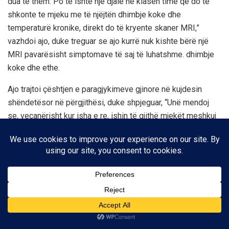
dua të them: Po të ishte një djalë në klasën time që do të
shkonte te mjeku me të njëjtën dhimbje koke dhe
temperaturë kronike, direkt do të kryente skaner MRI,”
vazhdoi ajo, duke treguar se ajo kurrë nuk kishte bërë një
MRI pavarësisht simptomave të saj të luhatshme. dhimbje
koke dhe ethe.
Ajo trajtoi çështjen e paragjykimeve gjinore në kujdesin
shëndetësor në përgjithësi, duke shpjeguar, “Unë mendoj
se, veçanërisht kur isha e re, ishin të gjithë mjekët meshkuj
të moshuar që ndoshta nuk dinin specifikat e një vajze dhe
se nuk duhet të vijë gjithçka nga menstruacionet.”
“Shumë studentë të mjekësisë nuk kanë sklerozë të
shumëfishtë që të kenë përjetuar simptomat e saj nga dora
e parë. Të gjitha ato mund të përkthehen në reagime
emocionale. Kam dëmtim paraballor që më bëri histerike, të
qaja dhe të qeshja njëherësh”, tha ajo, duke treguar se