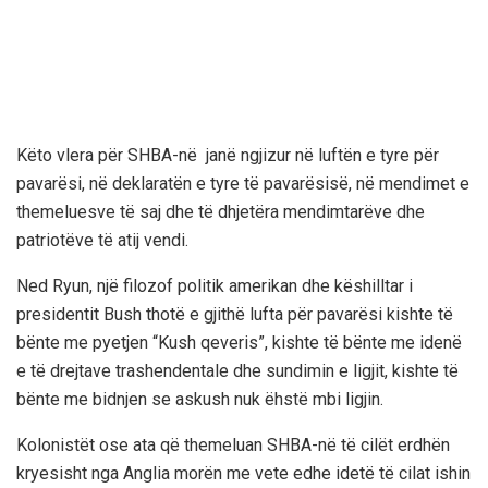
Këto vlera për SHBA-në janë ngjizur në luftën e tyre për
pavarësi, në deklaratën e tyre të pavarësisë, në mendimet e
themeluesve të saj dhe të dhjetëra mendimtarëve dhe
patriotëve të atij vendi.
Ned Ryun, një filozof politik amerikan dhe këshilltar i
presidentit Bush thotë e gjithë lufta për pavarësi kishte të
bënte me pyetjen “Kush qeveris”, kishte të bënte me idenë
e të drejtave trashendentale dhe sundimin e ligjit, kishte të
bënte me bidnjen se askush nuk ëhstë mbi ligjin.
Kolonistët ose ata që themeluan SHBA-në të cilët erdhën
kryesisht nga Anglia morën me vete edhe idetë të cilat ishin