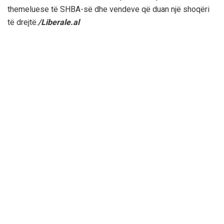
themeluese të SHBA-së dhe vendeve që duan një shoqëri
të drejtë.
/Liberale.al