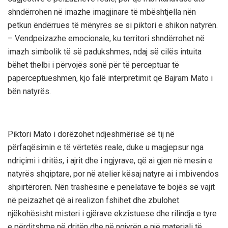
shndërrohen në imazhe imagjinare të mbështjella nën
petkun ëndërrues të mënyrës se si piktori e shikon natyrën.
– Vendpeizazhe emocionale, ku territori shndërrohet në
imazh simbolik të së padukshmes, ndaj së cilës intuita
bëhet thelbi i përvojës sonë për të perceptuar të
paperceptueshmen, kjo falë interpretimit që Bajram Mato i
bën natyrës.
Piktori Mato i dorëzohet ndjeshmërisë së tij në
përfaqësimin e të vërtetës reale, duke u magjepsur nga
ndriçimi i dritës, i ajrit dhe i ngjyrave, që ai gjen në mesin e
natyrës shqiptare, por në atelier kësaj natyre ai i mbivendos
shpirtëroren. Nën trashësinë e penelatave të bojës së vajit
në peizazhet që ai realizon fshihet dhe zbulohet
njëkohësisht misteri i gjërave ekzistuese dhe rilindja e tyre
e përditshme në dritën dhe në ngjyrën e një materiali të