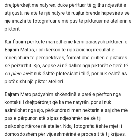
drejtpërdrejt me natyrën, duke përftuar të gjitha ndjesitë e
atij çasti, në atë të një natyre të ruajtur brenda hapësirës së
një imazhi të fotografuar e më pas të pikturuar në atelierin e
piktorit.
Kur flasim për këtë marrëdhënie kemi parasysh pikturën e
Bajram Matos, i cili kërkon të ripozicionoj rregullat e
mirënjohura të perspektivës, format dhe gjuhën e pikturës
së peizazhit. Kjo, sepse ai në dallim nga piktorët e tjerë të
en plein air
-it nuk është plotësisht i tillë, por nuk është as
plotësisht një piktor atelieri.
Bajram Mato padyshim shkëndinë e parë e përfton nga
kontakti i drejtpërdrejt që ka me natyrën, por ai nuk
asimilohet nga ajo, përkundrazi merr nektarin e saj dhe më
pas e përpunon atë sipas ndjeshmërisë së tij
psikoshpirtërore në atelier. Ndaj fotografia është mjeti i
domosdoshëm për vijueshmërinë e procesit të tij krijues,