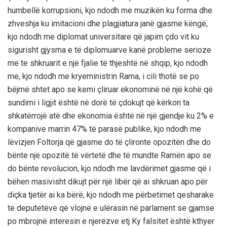
humbellë korrupsioni, kjo ndodh me muzikën ku forma dhe
zhveshja ku imitacioni dhe plagjiatura janë gjasme këngë,
kjo ndodh me diplomat universitare që japim çdo vit ku
sigurisht gjysma e të diplomuarve kanë probleme serioze
me te shkruarit e një fjalie të thjeshtë në shqip, kjo ndodh
me, kjo ndodh me kryeministrin Rama, i cili thotë se po
bëjmë shtet apo se kemi çliruar ekonominë në një kohë që
sundimi i ligjit është në dorë të çdokujt që kërkon ta
shkatërrojë atë dhe ekonomia është në një gjendje ku 2% e
kompanive marrin 47% të parasë publike, kjo ndodh me
lëvizjen Foltorja që gjasme do të çlironte opozitën dhe do
bënte një opozitë të vërtetë dhe të mundte Ramën apo se
do bënte revolucion, kjo ndodh me lavdërimet gjasme që i
bëhen masivisht dikujt për një libër që ai shkruan apo për
diçka tjetër ai ka bërë, kjo ndodh me përbetimet qesharake
te deputetëve që vlojnë e ulërasin në parlament se gjamse
po mbrojnë interesin e njerëzve etj Ky falsitet është kthyer