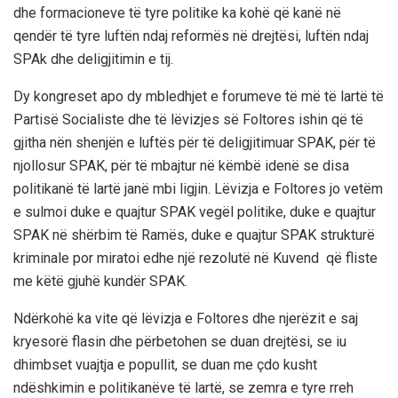
dhe formacioneve të tyre politike ka kohë që kanë në
qendër të tyre luftën ndaj reformës në drejtësi, luftën ndaj
SPAk dhe deligjitimin e tij.
Dy kongreset apo dy mbledhjet e forumeve të më të lartë të
Partisë Socialiste dhe të lëvizjes së Foltores ishin që të
gjitha nën shenjën e luftës për të deligjitimuar SPAK, për të
njollosur SPAK, për të mbajtur në këmbë idenë se disa
politikanë të lartë janë mbi ligjin. Lëvizja e Foltores jo vetëm
e sulmoi duke e quajtur SPAK vegël politike, duke e quajtur
SPAK në shërbim të Ramës, duke e quajtur SPAK strukturë
kriminale por miratoi edhe një rezolutë në Kuvend që fliste
me këtë gjuhë kundër SPAK.
Ndërkohë ka vite që lëvizja e Foltores dhe njerëzit e saj
kryesorë flasin dhe përbetohen se duan drejtësi, se iu
dhimbset vuajtja e popullit, se duan me çdo kusht
ndëshkimin e politikanëve të lartë, se zemra e tyre rreh