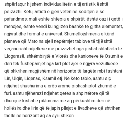
shpërfaqur hijshëm individualitetin e tij artistik është
peizazhi. Këtu, artisti e gjen veten në soditjen e së
pafundmes; mali është shtëpia e shpirtit, është oazi i qetë i
mendjes, është vendi ku ngjizen bashkë të gjitha elementet,
ngjyrat dhe format e universit. Shumëllojshmëria e kënd
planeve që Mato na sjell nëpërmjet tablove të tij është
veçanërisht ndjellëse me peizazhet nga pishat shtatlarta të
Llogarasë, shkëmbinjtë e Vlorës dhe kanioneve të Osumit e
deri tek fushëpamjet nga lart plot ajër e ngjyra vezulluese
që shkrihen magjishëm në horizonte të largëta mbi fashtani
Lin, Ulqin, Liqenas, Ksamil etj. Në këto tablo, ashtu siç
ndjehet shushurima e erës aromë pishash plot zhurmë e
furi, ashtu njëherazi ndjehet qetësia shpirtërore që të
dhurojnë kishat e pikturuara me aq përkushtim deri në
hollësira dhe liria që të japin pllajat e livadheve që shtrihen
thellë në horizont aq sa syri shikon.