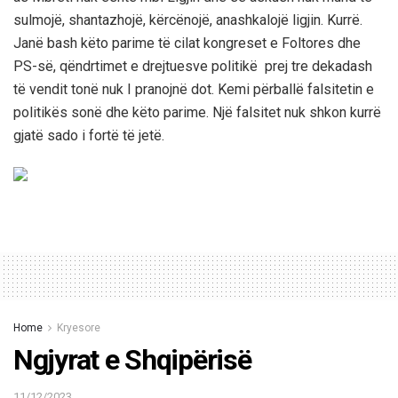
sulmojë, shantazhojë, kërcënojë, anashkalojë ligjin. Kurrë.
Janë bash këto parime të cilat kongreset e Foltores dhe
PS-së, qëndrtimet e drejtuesve politikë prej tre dekadash
të vendit tonë nuk I pranojnë dot. Kemi përballë falsitetin e
politikës sonë dhe këto parime. Një falsitet nuk shkon kurrë
gjatë sado i fortë të jetë.
Home
Kryesore
Ngjyrat e Shqipërisë
11/12/2023