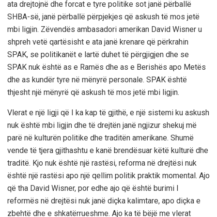
ata drejtojnë dhe forcat e tyre politike sot janë përballë
SHBA-së, janë përballë përpjekjes që askush të mos jetë
mbi ligjin. Zëvendës ambasadori amerikan David Wisner u
shpreh vetë qartësisht e ata janë krenare që përkrahin
SPAK, se politikanët e lartë duhet të përgjigjen dhe se
SPAK nuk është as e Ramës dhe as e Berishës apo Metës
dhe as kundër tyre në mënyrë personale. SPAK është
thjesht një mënyrë që askush të mos jetë mbi ligjin.
Vlerat e një ligji që I ka kap të gjithë, e një sistemi ku askush
nuk është mbi ligjin dhe të drejtën janë ngjizur shekuj më
parë në kulturën politike dhe traditën amerikane. Shumë
vende të tjera gjithashtu e kanë brendësuar këtë kulturë dhe
traditë. Kjo nuk është një rastësi, reforma në drejtësi nuk
është një rastësi apo një qellim politik praktik momental. Ajo
që tha David Wisner, por edhe ajo që është burimi I
reformës në drejtësi nuk janë diçka kalimtare, apo diçka e
zbehtë dhe e shkatërrueshme. Ajo ka të bëjë me vlerat