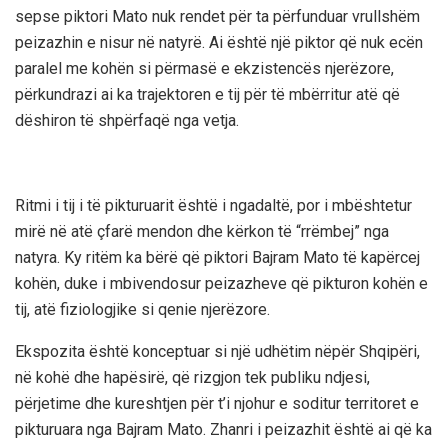
sepse piktori Mato nuk rendet për ta përfunduar vrullshëm
peizazhin e nisur në natyrë. Ai është një piktor që nuk ecën
paralel me kohën si përmasë e ekzistencës njerëzore,
përkundrazi ai ka trajektoren e tij për të mbërritur atë që
dëshiron të shpërfaqë nga vetja.
Ritmi i tij i të pikturuarit është i ngadaltë, por i mbështetur
mirë në atë çfarë mendon dhe kërkon të “rrëmbej” nga
natyra. Ky ritëm ka bërë që piktori Bajram Mato të kapërcej
kohën, duke i mbivendosur peizazheve që pikturon kohën e
tij, atë fiziologjike si qenie njerëzore.
Ekspozita është konceptuar si një udhëtim nëpër Shqipëri,
në kohë dhe hapësirë, që rizgjon tek publiku ndjesi,
përjetime dhe kureshtjen për t’i njohur e soditur territoret e
pikturuara nga Bajram Mato. Zhanri i peizazhit është ai që ka