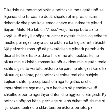
Pikërisht në metamorfozën e peizazhit, mes qetësisë së
lagunës dhe forcës së detit, shpaloset impresionizmi
dekorativ dhe poetika e emocioneve më intime të piktori
Bajram Mato. Një tablon
“Areco”
vërjemë një botë sa të
vogël e të mbyllur nëpër rrugicat e qytetit italian, aq edhe të
madhe për nga mënyra se si piktori e ka trajtuar artistikisht.
Një peizazh urban, që në pavetëdijen e piktorit përmbledh
disa shkolla artistike, duke filluar me atë neoklasike në
pikturimin e kishës, romantike për evidentimin e jetës reale
ashtu siç në të vërtetë piktori e ka parë në atë çast kur e ka
pikturuar, realiste, pasi peizazhi është real dhe subjekti i
trajtuar është i perceptueshëm nga të gjithë, si dhe
impresioniste nga mënyra e hedhjes së penelatave të
shkathëta për të ngërthyer dritën dhe ngjyrën e atij çasti. Ky
peizazh përpos kësaj përzierje stilesh duket më shumë si
një skenë teatrale e shkretuar, pa aktorë, pa jetë, pa