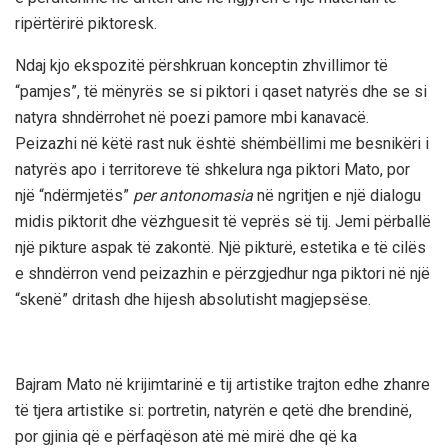
ripërtërirë piktoresk.
Ndaj kjo ekspozitë përshkruan konceptin zhvillimor të
“pamjes”, të mënyrës se si piktori i qaset natyrës dhe se si
natyra shndërrohet në poezi pamore mbi kanavacë.
Peizazhi në këtë rast nuk është shëmbëllimi me besnikëri i
natyrës apo i territoreve të shkelura nga piktori Mato, por
një “ndërmjetës”
per antonomasia
në ngritjen e një dialogu
midis piktorit dhe vëzhguesit të veprës së tij. Jemi përballë
një pikture aspak të zakontë. Një pikturë, estetika e të cilës
e shndërron vend peizazhin e përzgjedhur nga piktori në një
“skenë” dritash dhe hijesh absolutisht magjepsëse.
Bajram Mato në krijimtarinë e tij artistike trajton edhe zhanre
të tjera artistike si: portretin, natyrën e qetë dhe brendinë,
por gjinia që e përfaqëson atë më mirë dhe që ka