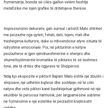
frymëmarrje, brenda së cilës gjallon vetëm heshtja
metafizike me lojën grafike të dritëhijeve therëse.
Impresionizmi dekorativ, gati surreal i artistit Mato shtrihet
me peizazhe nga qyteti, fshati, deti, liqeni, mali dhe
trashëgimia kulturore, duke iu mbivendosur atyre situata të
ndryshme emocionale. Por, në pikturimin e këtyre
peizazheve ai gjen qëndrueshmërinë e shenjës dhe
shumëllojshmërinë kromatike të pikturës të së tashmes
tonë, atë të dritës dhe ngjyrave të Shqipërisë.
Ndaj kjo ekspozitë e piktorit Bajram Mato është një zbulim i
shqisave, një udhëtim kujtese dhe soditjeje, në të cilin
natyra dhe vetë piktori kanë bashkëjetuar gjithmonë në një
ekuilibër të përsosur harmonik, për largpamësinë sublime
në formësimin e një estetike të peizazhit krejtësisht
vetjake.