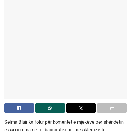
Selma Blair ka folur për komentet e mjekëve për shëndetin
e saj përpara se të diagnostikohej me sklerozë të