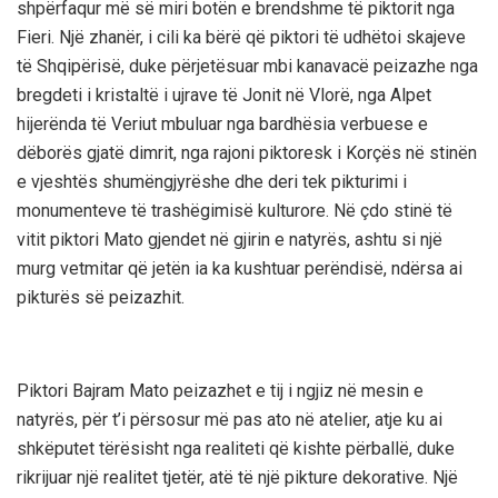
shpërfaqur më së miri botën e brendshme të piktorit nga
Fieri. Një zhanër, i cili ka bërë që piktori të udhëtoi skajeve
të Shqipërisë, duke përjetësuar mbi kanavacë peizazhe nga
bregdeti i kristaltë i ujrave të Jonit në Vlorë, nga Alpet
hijerënda të Veriut mbuluar nga bardhësia verbuese e
dëborës gjatë dimrit, nga rajoni piktoresk i Korçës në stinën
e vjeshtës shumëngjyrëshe dhe deri tek pikturimi i
monumenteve të trashëgimisë kulturore. Në çdo stinë të
vitit piktori Mato gjendet në gjirin e natyrës, ashtu si një
murg vetmitar që jetën ia ka kushtuar perëndisë, ndërsa ai
pikturës së peizazhit.
Piktori Bajram Mato peizazhet e tij i ngjiz në mesin e
natyrës, për t’i përsosur më pas ato në atelier, atje ku ai
shkëputet tërësisht nga realiteti që kishte përballë, duke
rikrijuar një realitet tjetër, atë të një pikture dekorative. Një