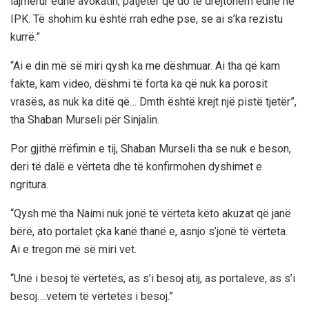
lajmërur edhe avokatin, patjetër që do të drejtohem edhe në
IPK. Të shohim ku është rrah edhe pse, se ai s’ka rezistu
kurrë.”
“Ai e din më së miri qysh ka me dëshmuar. Ai tha që kam
fakte, kam video, dëshmi të forta ka që nuk ka porosit
vrasës, as nuk ka ditë që… Dmth është krejt një pistë tjetër”,
tha Shaban Murseli për Sinjalin.
Por gjithë rrëfimin e tij, Shaban Murseli tha se nuk e beson,
deri të dalë e vërteta dhe të konfirmohen dyshimet e
ngritura.
“Qysh më tha Naimi nuk jonë të vërteta këto akuzat që janë
bërë, ato portalet çka kanë thanë e, asnjo s’jonë të vërteta.
Ai e tregon më së miri vet.
“Unë i besoj të vërtetës, as s’i besoj atij, as portaleve, as s’i
besoj….vetëm të vërtetës i besoj.”