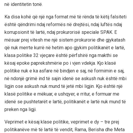
në identitetin tonë.
Ka disa kohë që një nga format më të rënda të këtij falsiteti
është qëndrimi ndaj reformës në drejtësi, ndaj luftës ndaj
korrupsionit të lartë, ndaj prokurorisë speciale SPAK. E
mësuar prej vitesh me një sistem prokurorie dhe gjykatash
që nuk merrte kurrë në hetim apo gjykim politikanët e lartë,
klasa politike 32 vjeçare është përfshirë nga makthi se
kësaj epoke paprekshmërie po i vjen vdekja. Kjo klasë
politike nuk e ka asfare në bindjen e saj, në formimin e saj,
në ndonjë grimë ind të sajin idenë se askush nuk është mbi
ligjin ose askush nuk mund të jetë mbi ligjin. Kjo është një
klasë politike e mëkuar, e ushqyer, e rritur, e formuar me
idenë se pushtetarët e lartë, politikanët e lartë nuk mund të
preken nga ligji.
Veprimet e kësaj klase politike, veprimet e dy – tre prej
politikanëve më të lartë të vendit, Rama, Berisha dhe Meta