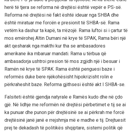
herë të tjera se reforma në drejtësi është vepër e PS-së.
Reforma në drejtësi në fakt është ideuar nga SHBA dhe
është miratuar me forcën e presionit të SHBA-së. Rama
vetëm ka dashur ta kapë, ta rrëzojë. Rama luftoi si i çartur të
mos emërohej Altin Dumani në krye të SPAK, Rama bëri një
akt qesharak nga makthi kur tha se ambasadores
amerikane ika mbaruar mandati. Rama u tërbua që
ambasadorja ushtroi presion të mos zgjidh një i besuar i
Ramën në krye të SPAK. Rama është penguesi baze i
reformës duke bere njëkohësisht hipokrizisht rolin e
përkraheshit baze. Reforma gjithsesi është akt I SHBA-se.
Falsiteti është gjendja natyrale e Ramës kudo dhe në çdo
gjë. Në lidhje me reformën në drejtësi përbetimet e tij se ai
ka punuar dhe punon për drejtësinë se ai përkrah me forcë
drejtësinë janë janë e rrejshmja më e madhe e tij. Drejtuesit
prej te dekadash të politikës shqiptare, sistemi politik që