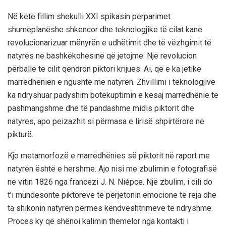
Në këtë fillim shekulli XXI spikasin përparimet
shumëplanëshe shkencor dhe teknologjike të cilat kanë
revolucionarizuar mënyrën e udhëtimit dhe të vëzhgimit të
natyrës në bashkëkohësinë që jetojmë. Një revolucion
përballë të cilit qëndron piktori krijues. Ai, që e ka jetike
marrëdhënien e ngushtë me natyrën. Zhvillimi i teknologjive
ka ndryshuar padyshim botëkuptimin e kësaj marrëdhënie të
pashmangshme dhe të pandashme midis piktorit dhe
natyrës, apo peizazhit si përmasa e lirisë shpirtërore në
pikturë.
Kjo metamorfozë e marrëdhënies së piktorit në raport me
natyrën është e hershme. Ajo nisi me zbulimin e fotografisë
në vitin 1826 nga francezi J. N. Niépce. Një zbulim, i cili do
t’i mundësonte piktorëve të përjetonin emocione të reja dhe
ta shikonin natyrën përmes këndvështrimeve të ndryshme.
Proces ky që shënoi kalimin themelor nga kontakti i