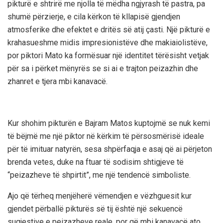
pikturë e shtrirë me njolla të mëdha ngjyrash të pastra, pa
shumë përzierje, e cila kërkon të kllapisë gjendjen
atmosferike dhe efektet e dritës së atij çasti. Një pikturë e
krahasueshme midis impresionistëve dhe makiaiolistëve,
por piktori Mato ka formësuar një identitet tërësisht vetjak
për sa i përket mënyrës se si ai e trajton peizazhin dhe
zhanret e tjera mbi kanavacë.
Kur shohim pikturën e Bajram Matos kuptojmë se nuk kemi
të bëjmë me një piktor në kërkim të përsosmërisë ideale
për të imituar natyrën, sesa shpërfaqja e asaj që ai përjeton
brenda vetes, duke na ftuar të sodisim shtigjeve të
“peizazheve të shpirtit”, me një tendencë simboliste.
Ajo që tërheq menjëherë vëmendjen e vëzhguesit kur
gjendet përballë pikturës së tij është një sekuencë
sugjestive e peizazheve reale, por që mbi kanavacë ato