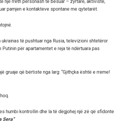
e një rreth personash të besuar – zyrtarë, aktivistë,
ijuar pamjen e kontakteve spontane me qytetarët.
tojnë.
 ukrainas të pushtuar nga Rusia, televizioni shtetëror
Putinin për apartamentet e reja të ndërtuara pas
një gruaje që bërtiste nga larg: “Gjithçka është e rreme!
hoq.
s humbi kontrollin dhe la të dëgjohej një zë që sfidonte
a Sera”