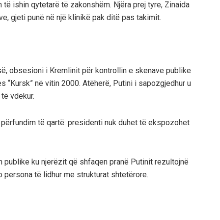
të ishin qytetarë të zakonshëm. Njëra prej tyre, Zinaida
e, gjeti punë në një klinikë pak ditë pas takimit.
ë, obsesioni i Kremlinit për kontrollin e skenave publike
s “Kursk” në vitin 2000. Atëherë, Putini i sapozgjedhur u
të vdekur.
ë përfundim të qartë: presidenti nuk duhet të ekspozohet
sh publike ku njerëzit që shfaqen pranë Putinit rezultojnë
o persona të lidhur me strukturat shtetërore.