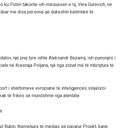
o ku Putini takonte ish-mësuesen e tij, Vera Gurevich, në
seduar me disa persona që dukeshin kalimtarë të
datov, një prej tyre ishte Aleksandr Bazarnij, ish-punonjës i
iale në Krasnaja Poljana, një nga zonat më të mbrojtura të
port i shërbimeve evropiane të inteligjencës sinjalizoi
shkak të frikës së mundshme nga atentate.
h
il Rubin, themelues të medias së pavarur Proekt, kanë