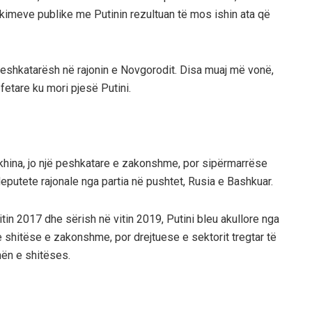
imeve publike me Putinin rezultuan të mos ishin ata që
 peshkatarësh në rajonin e Novgorodit. Disa muaj më vonë,
 fetare ku mori pjesë Putini.
ukhina, jo një peshkatare e zakonshme, por sipërmarrëse
eputete rajonale nga partia në pushtet, Rusia e Bashkuar.
itin 2017 dhe sërish në vitin 2019, Putini bleu akullore nga
e shitëse e zakonshme, por drejtuese e sektorit tregtar të
rmën e shitëses.