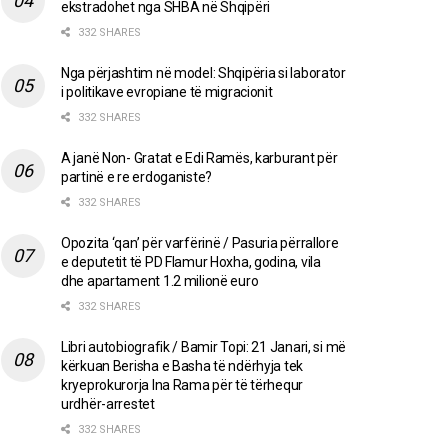
ekstradohet nga SHBA në Shqipëri
332 SHARES
Nga përjashtim në model: Shqipëria si laborator
i politikave evropiane të migracionit
332 SHARES
A janë Non- Gratat e Edi Ramës, karburant për
partinë e re erdoganiste?
332 SHARES
Opozita ‘qan’ për varfërinë / Pasuria përrallore
e deputetit të PD Flamur Hoxha, godina, vila
dhe apartament 1.2 milionë euro
332 SHARES
Libri autobiografik / Bamir Topi: 21 Janari, si më
kërkuan Berisha e Basha të ndërhyja tek
kryeprokurorja Ina Rama për të tërhequr
urdhër-arrestet
332 SHARES