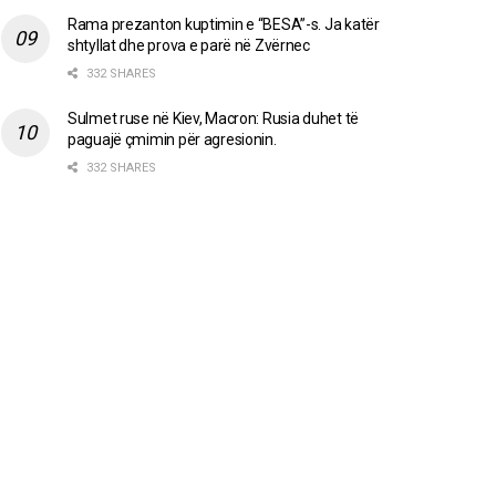
Rama prezanton kuptimin e “BESA”-s. Ja katër
shtyllat dhe prova e parë në Zvërnec
332 SHARES
Sulmet ruse në Kiev, Macron: Rusia duhet të
paguajë çmimin për agresionin.
332 SHARES