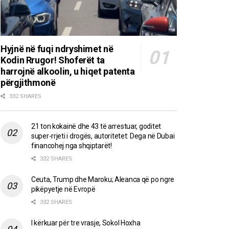
Hyjnë në fuqi ndryshimet në
Kodin Rrugor! Shoferët ta
harrojnë alkoolin, u hiqet patenta
përgjithmonë
332 SHARES
21 ton kokainë dhe 43 të arrestuar, goditet
super-rrjeti i drogës, autoritetet: Dega në Dubai
financohej nga shqiptarët!
332 SHARES
Ceuta, Trump dhe Maroku; Aleanca që po ngre
pikëpyetje në Evropë
332 SHARES
I kërkuar për tre vrasje, Sokol Hoxha