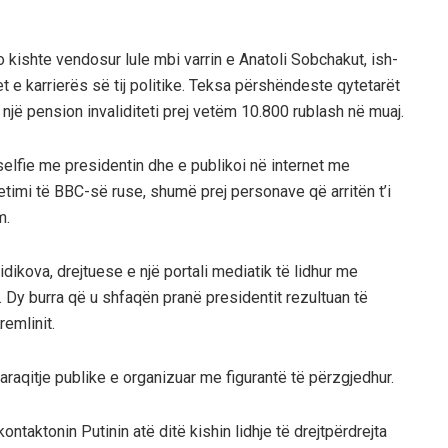
 kishte vendosur lule mbi varrin e Anatoli Sobchakut, ish-
met e karrierës së tij politike. Teksa përshëndeste qytetarët
 një pension invaliditeti prej vetëm 10.800 rublash në muaj.
 selfie me presidentin dhe e publikoi në internet me
hetimi të BBC-së ruse, shumë prej personave që arritën t’i
m.
idikova, drejtuese e një portali mediatik të lidhur me
 Dy burra që u shfaqën pranë presidentit rezultuan të
remlinit.
 paraqitje publike e organizuar me figurantë të përzgjedhur.
ntaktonin Putinin atë ditë kishin lidhje të drejtpërdrejta