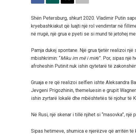
Shën Petersburg, shkurt 2020. Vladimir Putin sapo
kryebashkiakut që luajti një rol vendimtar në filli
në rrugë, një grua e pyeti se si mund të jetohej me
Pamja dukej spontane. Një grua tjetër realizoi një
mbishkrimin: “
Miku im më i mir
ë”. Por, sipas një 
afroheshin Putinit nuk ishin qytetarë të zakonshë
Gruaja e re që realizoi selfien ishte Aleksandra Ba
Jevgeni Prigozhinin, themeluesin e grupit Wagner.
ishin zyrtarë lokalë dhe mbështetës të njohur të K
Në Rusi, një skenar i tillë njihet si “masovka”, një
Sipas hetimeve, shumica e njerëzve që arritën të ko