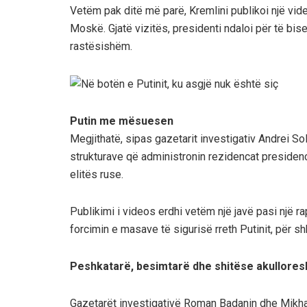
Vetëm pak ditë më parë, Kremlini publikoi një vide
Moskë. Gjatë vizitës, presidenti ndaloi për të bi
rastësishëm.
Putin me mësuesen
Megjithatë, sipas gazetarit investigativ Andrei Sol
strukturave që administronin rezidencat presidenc
elitës ruse.
Publikimi i videos erdhi vetëm një javë pasi një ra
forcimin e masave të sigurisë rreth Putinit, për 
Peshkatarë, besimtarë dhe shitëse akullores
Gazetarët investigativë Roman Badanin dhe Mikha