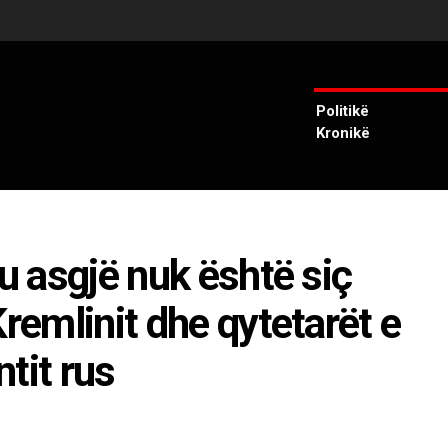
Politikë
Kronikë
ku asgjë nuk është siç
Kremlinit dhe qytetarët e
tit rus