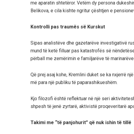
me aparatin shtetëror. Vetëm dy persona dukeshin 
Belikova, e cila kishte ngritur çështjen e pensionev
Kontrolli pas traumës së Kurskut
Sipas analistëve dhe gazetarëve investigativë rus
mund të ketë filluar pas katastrofës së nëndetëse
përball me zemërimin e familjarëve të marinarëve 
Që prej asaj kohe, Kremlini duket se ka nxjerrë nj
më para një publiku të paparashikueshëm.
Kjo filozofi është reflektuar në një seri aktivitete
shpesh të jenë zyrtarë, aktivistë proqeveritarë ap
Takimi me “të panjohurit” që nuk ishin të tillë