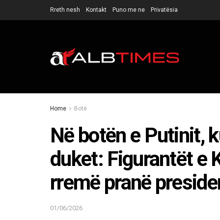
Rreth nesh
Kontakt
Puno me ne
Privatësia
Home
Botë
Në botën e Putinit, 
duket: Figurantët e 
rremë pranë presiden
01/06/2026