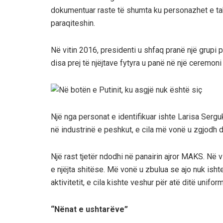
dokumentuar raste të shumta ku personazhet e tak
paraqiteshin.
Në vitin 2016, presidenti u shfaq pranë një grupi
disa prej të njëjtave fytyra u panë në një ceremoni
Një nga personat e identifikuar ishte Larisa Serg
në industrinë e peshkut, e cila më vonë u zgjodh d
Një rast tjetër ndodhi në panairin ajror MAKS. Në v
e njëjta shitëse. Më vonë u zbulua se ajo nuk isht
aktivitetit, e cila kishte veshur për atë ditë unifo
“Nënat e ushtarëve”