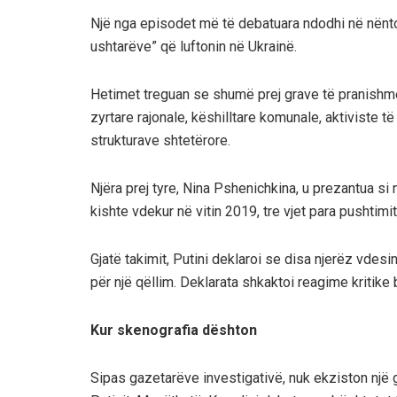
Një nga episodet më të debatuara ndodhi në nëntor 
ushtarëve” që luftonin në Ukrainë.
Hetimet treguan se shumë prej grave të pranishme 
zyrtare rajonale, këshilltare komunale, aktiviste 
strukturave shtetërore.
Njëra prej tyre, Nina Pshenichkina, u prezantua si n
kishte vdekur në vitin 2019, tre vjet para pushtimit
Gjatë takimit, Putini deklaroi se disa njerëz vdes
për një qëllim. Deklarata shkaktoi reagime kritike
Kur skenografia dështon
Sipas gazetarëve investigativë, nuk ekziston një