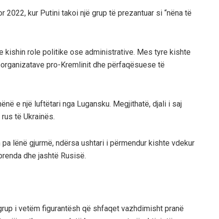
2022, kur Putini takoi një grup të prezantuar si “nëna të
kishin role politike ose administrative. Mes tyre kishte
të organizatave pro-Kremlinit dhe përfaqësuese të
ënë e një luftëtari nga Lugansku. Megjithatë, djali i saj
 rus të Ukrainës.
in pa lënë gjurmë, ndërsa ushtari i përmendur kishte vdekur
 brenda dhe jashtë Rusisë.
 grup i vetëm figurantësh që shfaqet vazhdimisht pranë