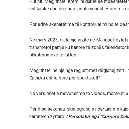
Putinit. Megjithatë, Kremlini duket se mbështetet t
ushtarakë dhe drejtues institucionesh – për të kr
Por edhe skenarët më të kontrolluar mund të dësh
Në mars 2023, gjatë një vizite në Mariupol, qytetin
transmetoi pamje ku banorë të zonës falënderonin 
shkatërrimeve të luftës.
Megjithatë, në një nga regjistrimet dëgjohej zëri i 
Gjithçka është bërë për spektakël!”
Në versionet e mëvonshme të videos, momenti u 
Për disa sekonda, skenografia e ndërtuar me kujde
narrativën zyrtare. /
Përshtatur nga “Corriere Dell