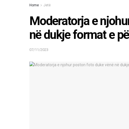
Home
Jetë
Moderatorja e njohu
në dukje format e p
07/11/2023