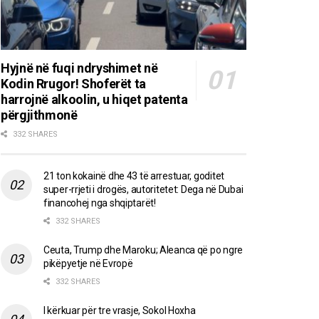
Hyjnë në fuqi ndryshimet në
Kodin Rrugor! Shoferët ta
harrojnë alkoolin, u hiqet patenta
përgjithmonë
332 SHARES
21 ton kokainë dhe 43 të arrestuar, goditet
super-rrjeti i drogës, autoritetet: Dega në Dubai
financohej nga shqiptarët!
332 SHARES
Ceuta, Trump dhe Maroku; Aleanca që po ngre
pikëpyetje në Evropë
332 SHARES
I kërkuar për tre vrasje, Sokol Hoxha