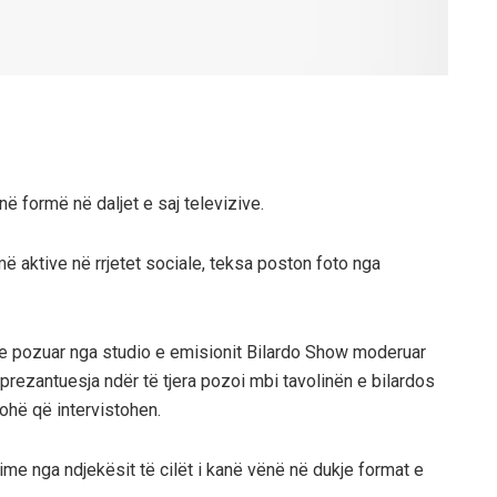
ë formë në daljet e saj televizive.
aktive në rrjetet sociale, teksa poston foto nga
ke pozuar nga studio e emisionit Bilardo Show moderuar
 prezantuesja ndër të tjera pozoi mbi tavolinën e bilardos
kohë që intervistohen.
me nga ndjekësit të cilët i kanë vënë në dukje format e