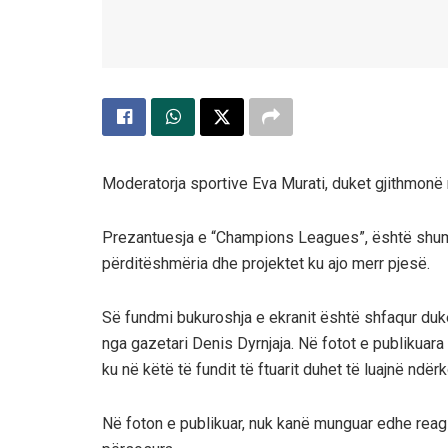
Moderatorja sportive Eva Murati, duket gjithmonë n
Prezantuesja e “Champions Leagues”, është shumë 
përditëshmëria dhe projektet ku ajo merr pjesë.
Së fundmi bukuroshja e ekranit është shfaqur du
nga gazetari Denis Dyrnjaja. Në fotot e publikuara
ku në këtë të fundit të ftuarit duhet të luajnë ndër
Në foton e publikuar, nuk kanë munguar edhe reagi