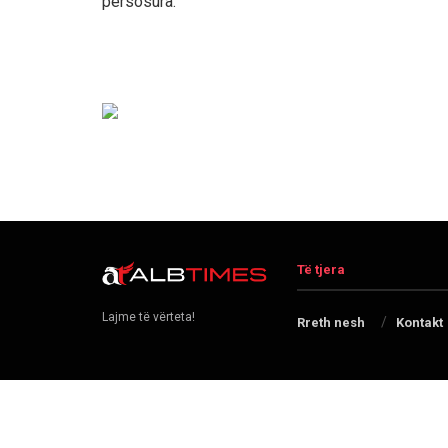
përsosura.
Të tjera
Lajme të vërteta!
Rreth nesh
Kontakt