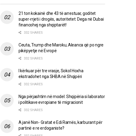
21 ton kokainë dhe 43 të arrestuar, goditet
super-rrjeti i drogës, autoritetet: Dega në Dubai
financohej nga shqiptarët!
332 SHARES
Ceuta, Trump dhe Maroku; Aleanca që po ngre
pikëpyetje në Evropë
332 SHARES
I kërkuar për tre vrasje, Sokol Hoxha
ekstradohet nga SHBA në Shqipëri
332 SHARES
Nga përjashtim në model: Shqipëria si laborator
i politikave evropiane të migracionit
332 SHARES
A janë Non- Gratat e Edi Ramës, karburant për
partinë e re erdoganiste?
332 SHARES