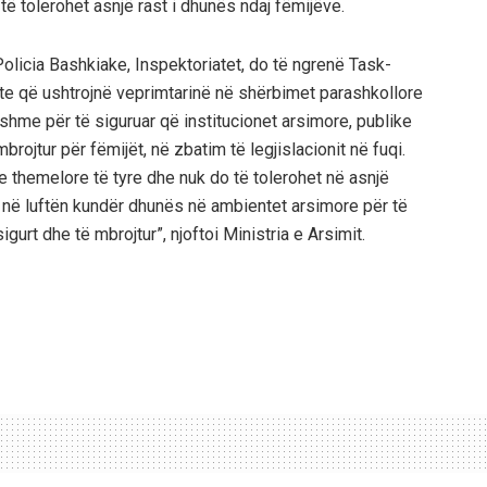
të tolerohet asnjë rast i dhunës ndaj fëmijëve.
, Policia Bashkiake, Inspektoriatet, do të ngrenë Task-
ekte që ushtrojnë veprimtarinë në shërbimet parashkollore
shme për të siguruar që institucionet arsimore, publike
mbrojtur për fëmijët, në zbatim të legjislacionit në fuqi.
e themelore të tyre dhe nuk do të tolerohet në asnjë
ur në luftën kundër dhunës në ambientet arsimore për të
igurt dhe të mbrojtur”, njoftoi Ministria e Arsimit.