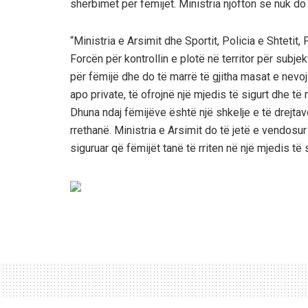
shërbimet për fëmijët. Ministria njofton se nuk do 
“Ministria e Arsimit dhe Sportit, Policia e Shtetit
Forcën për kontrollin e plotë në territor për subj
për fëmijë dhe do të marrë të gjitha masat e nevoj
apo private, të ofrojnë një mjedis të sigurt dhe të 
Dhuna ndaj fëmijëve është një shkelje e të drejtav
rrethanë. Ministria e Arsimit do të jetë e vendos
siguruar që fëmijët tanë të rriten në një mjedis të s