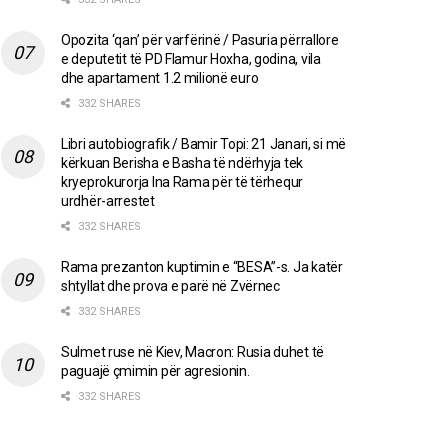
Opozita ‘qan’ për varfërinë / Pasuria përrallore
e deputetit të PD Flamur Hoxha, godina, vila
dhe apartament 1.2 milionë euro
332 SHARES
Libri autobiografik / Bamir Topi: 21 Janari, si më
kërkuan Berisha e Basha të ndërhyja tek
kryeprokurorja Ina Rama për të tërhequr
urdhër-arrestet
332 SHARES
Rama prezanton kuptimin e “BESA”-s. Ja katër
shtyllat dhe prova e parë në Zvërnec
332 SHARES
Sulmet ruse në Kiev, Macron: Rusia duhet të
paguajë çmimin për agresionin.
332 SHARES