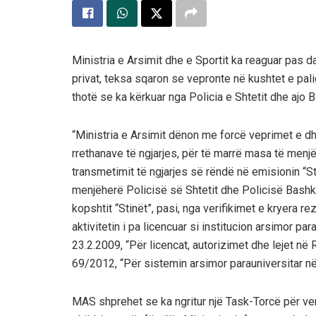
Ministria e Arsimit dhe e Sportit ka reaguar pas d
privat, teksa sqaron se vepronte në kushtet e pal
thotë se ka kërkuar nga Policia e Shtetit dhe ajo
“Ministria e Arsimit dënon me forcë veprimet e d
rrethanave të ngjarjes, për të marrë masa të men
transmetimit të ngjarjes së rëndë në emisionin “Sto
menjëherë Policisë së Shtetit dhe Policisë Bash
kopshtit “Stinët”, pasi, nga verifikimet e kryera 
aktivitetin i pa licencuar si institucion arsimor para
23.2.2009, “Për licencat, autorizimet dhe lejet në R
69/2012, “Për sistemin arsimor parauniversitar në
MAS shprehet se ka ngritur një Task-Torcë për veri