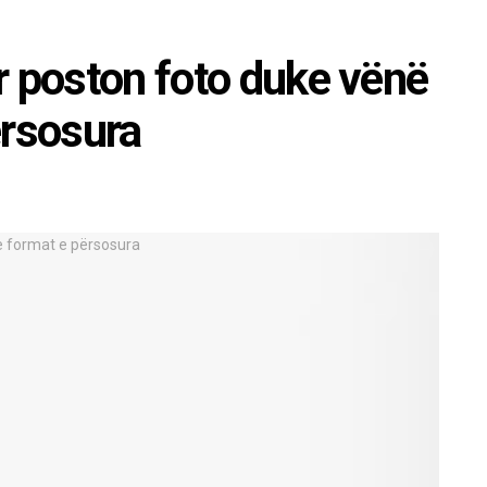
r poston foto duke vënë
ërsosura