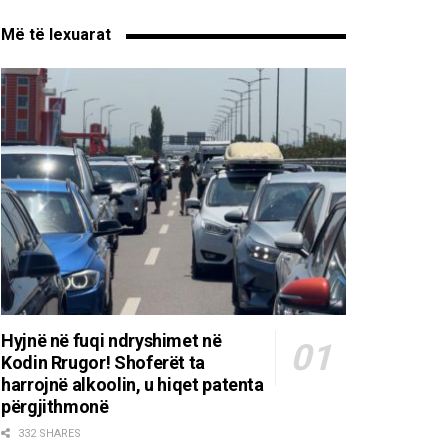
Më të lexuarat
Hyjnë në fuqi ndryshimet në
Kodin Rrugor! Shoferët ta
harrojnë alkoolin, u hiqet patenta
përgjithmonë
332 SHARES