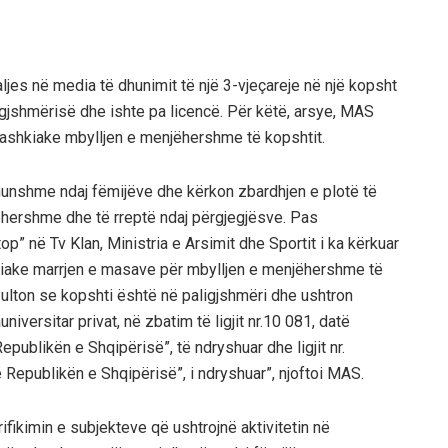
aljes në media të dhunimit të një 3-vjeçareje në një kopsht
igjshmërisë dhe ishte pa licencë. Për këtë, arsye, MAS
 Bashkiake mbylljen e menjëhershme të kopshtit.
hunshme ndaj fëmijëve dhe kërkon zbardhjen e plotë të
jëhershme dhe të rreptë ndaj përgjegjësve. Pas
p” në Tv Klan, Ministria e Arsimit dhe Sportit i ka kërkuar
kiake marrjen e masave për mbylljen e menjëhershme të
rezulton se kopshti është në paligjshmëri dhe ushtron
universitar privat, në zbatim të ligjit nr.10 081, datë
epublikën e Shqipërisë”, të ndryshuar dhe ligjit nr.
 Republikën e Shqipërisë”, i ndryshuar”, njoftoi MAS.
fikimin e subjekteve që ushtrojnë aktivitetin në