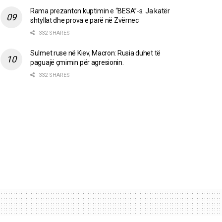
Rama prezanton kuptimin e “BESA”-s. Ja katër
shtyllat dhe prova e parë në Zvërnec
332 SHARES
Sulmet ruse në Kiev, Macron: Rusia duhet të
paguajë çmimin për agresionin.
332 SHARES