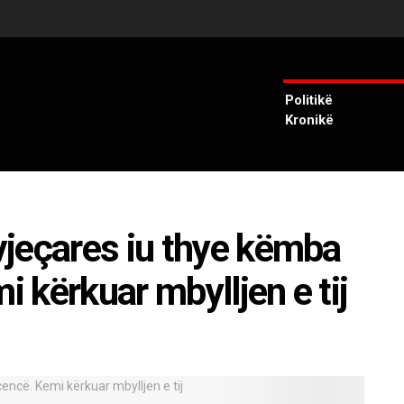
Politikë
Kronikë
jeçares iu thye këmba
i kërkuar mbylljen e tij