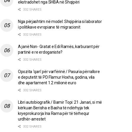
ekstradohet nga SHBA në Shqipëri
332 SHARES
Nga përjashtim në model: Shqipëria si laborator
i politikave evropiane të migracionit
332 SHARES
A janë Non- Gratat e Edi Ramës, karburant për
partinë e re erdoganiste?
332 SHARES
Opozita ‘qan’ për varfërinë / Pasuria përrallore
e deputetit të PD Flamur Hoxha, godina, vila
dhe apartament 1.2 milionë euro
332 SHARES
Libri autobiografik / Bamir Topi: 21 Janari, si më
kërkuan Berisha e Basha të ndërhyja tek
kryeprokurorja Ina Rama për të tërhequr
urdhër-arrestet
332 SHARES