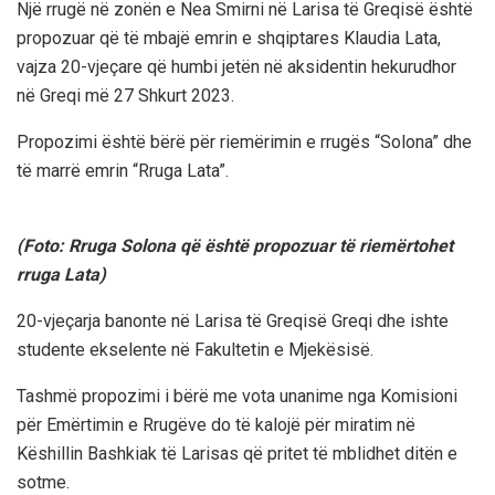
Një rrugë në zonën e Nea Smirni në Larisa të Greqisë është
propozuar që të mbajë emrin e shqiptares Klaudia Lata,
vajza 20-vjeçare që humbi jetën në aksidentin hekurudhor
në Greqi më 27 Shkurt 2023.
Propozimi është bërë për riemërimin e rrugës “Solona” dhe
të marrë emrin “Rruga Lata”.
(Foto: Rruga Solona që është propozuar të riemërtohet
rruga Lata)
20-vjeçarja banonte në Larisa të Greqisë Greqi dhe ishte
studente ekselente në Fakultetin e Mjekësisë.
Tashmë propozimi i bërë me vota unanime nga Komisioni
për Emërtimin e Rrugëve do të kalojë për miratim në
Këshillin Bashkiak të Larisas që pritet të mblidhet ditën e
sotme.