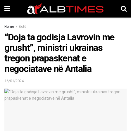
Home
Botë
“Doja ta godisja Lavrovin me
grusht”, ministri ukrainas
tregon prapaskenat e
negociatave në Antalia
16/01/2024