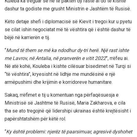
Kuleba ka treguar se në të paktën dy raste ai do të kishte
dashur ta godiste me grusht Ministrin e Jashtëm të Rusisë.
Këto detaje shefi i diplomacisë së Kievit i tregoi kur u pyetu
se cilat ishin negociatat më të vështira që i është dashur të
bëjë në karrierën e tij.
“
Mund të them se më ka ndodhur dy-tri herë. Një rast ishte
me Lavrov, në Antalia, në pranverën e vitit 2022
”, rrëfeu ai.
Në atë kohë, Kouleba i kishte cilësuar bisedimet në Turqi si
“të vështira”, kryesisht në lidhje me mundësinë e një
armëpushimi dhe krijimin e korridoreve humanitare.
Sakaq, rrëfimet e tij u komentuan nga përfaqësuesja e
Ministrisë së Jashtme të Rusisë, Maria Zakharova, e cila
tha se ato tregojnë që lidershipi ukrainas është krejtësisht i
papërshtatshëm për këtë rol.
“
Ky është problemi: njerëz të paarsimuar, agresivë dyshohet