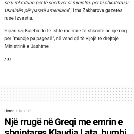
se u rekrutuan për të shërbyer si ministra, për të shkatërruar
Ukrainën për paratë amerikane
”, i tha Zakharova gazetës
ruse Izvestia.
Sipas saj Kuleba do të ishte më mirë të shkonte në një ring
për “mundje pa pagesë”, në vend që të vijojë të drejtojë
Ministrinë e Jashtme.
/a.r
Home
Kronikë
Një rrugë në Greqi me emrin e
shqiptares Klaudia Lata, humbi