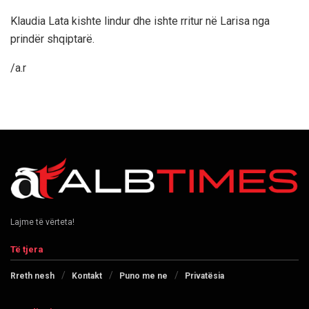
Klaudia Lata kishte lindur dhe ishte rritur në Larisa nga
prindër shqiptarë.
/a.r
Lajme të vërteta!
Të tjera
Rreth nesh
Kontakt
Puno me ne
Privatësia