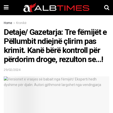
Home
Kronikë
Detaje/ Gazetarja: Tre fëmijët e
Pëllumbit ndiejnë çlirim pas
krimit. Kanë bërë kontroll për
përdorim droge, rezulton se…!
29/02/2024