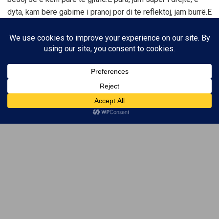
dyta, kam bërë gabime i pranoj por di të reflektoj, jam burrë.E
treta, kurrë nuk e ha kërcënimin, nga i pari tek i fundit flas në
lojë këtu brenda, s’ma mbyll dot gojën askush nga ju.Disa
nga ju e kanë parë shumë mirë çfarë do të thotë në
momentin që merresh me mua përsa i përket argumentit,
nuk i tërhiqem kurrë argumentit tim nëse kam të drejtë.Unë
këtu e kam thënë gjithmonë që drejtësia duhet të jetë
shumë e pastër, shumë shumë e pastër përsa i përket
këtyre gjërave, dhe unë prandaj duhet ta fitoj këtë ‘Big
Brother’ për këto arsye.’