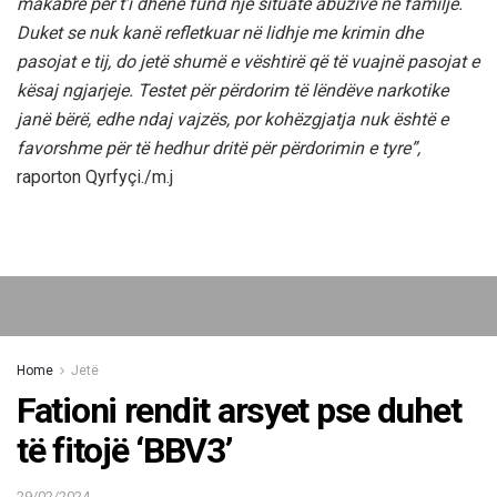
makabre për t’i dhënë fund një situate abuzive në familje.
Duket se nuk kanë refletkuar në lidhje me krimin dhe
pasojat e tij, do jetë shumë e vështirë që të vuajnë pasojat e
kësaj ngjarjeje. Testet për përdorim të lëndëve narkotike
janë bërë, edhe ndaj vajzës, por kohëzgjatja nuk është e
favorshme për të hedhur dritë për përdorimin e tyre”,
raporton Qyrfyçi./m.j
Home
Jetë
Fationi rendit arsyet pse duhet
të fitojë ‘BBV3’
29/02/2024