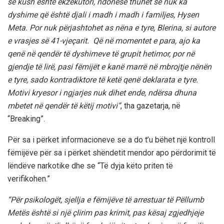
se kush është ekzekutori, ndonëse thuhet se nuk ka
dyshime që është djali i madh i madh i familjes, Hysen
Meta. Por nuk përjashtohet as nëna e tyre, Blerina, si autore
e vrasjes së 41-vjeçarit. Që në momentet e para, ajo ka
qenë në qendër të dyshimeve të grupit hetimor, por në
gjendje të lirë, pasi fëmijët e kanë marrë në mbrojtje nënën
e tyre, sado kontradiktore të ketë qenë deklarata e tyre.
Motivi kryesor i ngjarjes nuk dihet ende, ndërsa dhuna
mbetet në qendër të këtij motivi”
, tha gazetarja, në
“Breaking”.
Për sa i përket informacioneve se a do t’u bëhet një kontroll
fëmijëve për sa i përket shëndetit mendor apo përdorimit të
lëndëve narkotike dhe se “Të dyja këto priten të
verifikohen.”
“Për psikologët, sjellja e fëmijëve të arrestuar të Pëllumb
Metës është si një çlirim pas krimit, pas kësaj zgjedhjeje