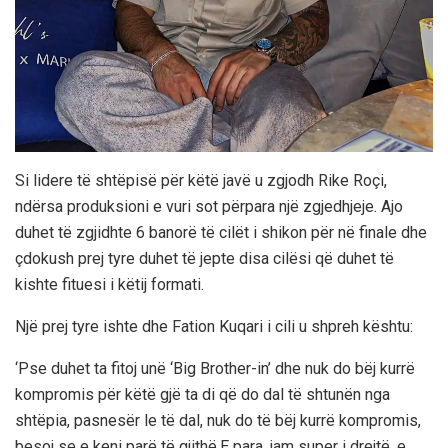
Si lidere të shtëpisë për këtë javë u zgjodh Rike Roçi,
ndërsa produksioni e vuri sot përpara një zgjedhjeje. Ajo
duhet të zgjidhte 6 banorë të cilët i shikon për në finale dhe
çdokush prej tyre duhet të jepte disa cilësi që duhet të
kishte fituesi i këtij formati.
Një prej tyre ishte dhe Fation Kuqari i cili u shpreh kështu:
‘Pse duhet ta fitoj unë ‘Big Brother-in’ dhe nuk do bëj kurrë
kompromis për këtë gjë ta di që do dal të shtunën nga
shtëpia, pasnesër le të dal, nuk do të bëj kurrë kompromis,
besoj se e keni parë të gjithë.E para, jam super i drejtë, e