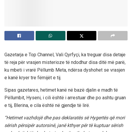
Gazetarja e Top Channel, Vali Qyrfyçi, ka treguar disa detaje
të reja për vrasjen misterioze të ndodhur disa ditë më parë,
ku mbeti i vrarë Pëllumb Meta, ndërsa dyshohet se vrasjen
e kanë kryer tre fëmijët e tij.
Sipas gazetares, hetimet kanë në bazë djalin e madh të
Pëllumbit, Hyseni, i cili është i arrestuar dhe po ashtu gruan
e tij, Blerina, e cila është në gjendje të lirë.
“Hetimet vazhdojë dhe pas deklaratës së Hygertës që mori
sërish përsipër autorsinë, janë kthyer për të kuptuar sërish