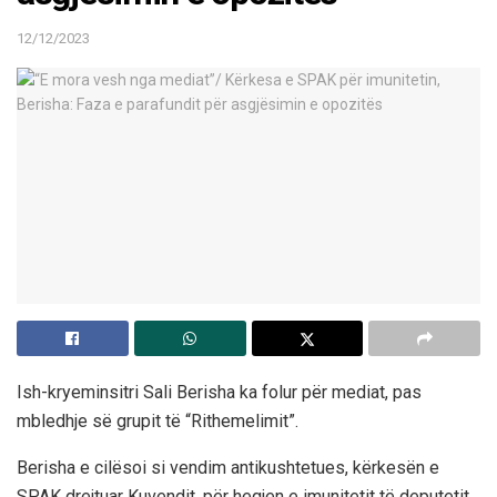
12/12/2023
Ish-kryeminsitri Sali Berisha ka folur për mediat, pas
mbledhje së grupit të “Rithemelimit”.
Berisha e cilësoi si vendim antikushtetues, kërkesën e
SPAK drejtuar Kuvendit, për heqjen e imunitetit të deputetit