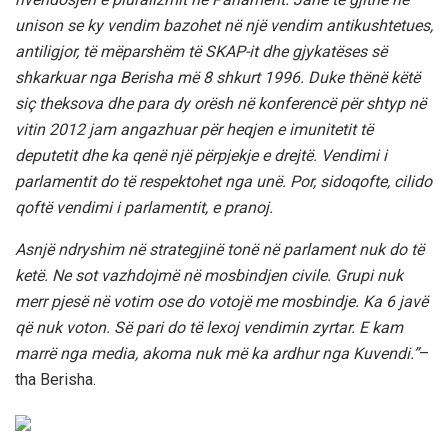
unison se ky vendim bazohet në një vendim antikushtetues,
antiligjor, të mëparshëm të SKAP-it dhe gjykatëses së
shkarkuar nga Berisha më 8 shkurt 1996. Duke thënë këtë
siç theksova dhe para dy orësh në konferencë për shtyp në
vitin 2012 jam angazhuar për heqjen e imunitetit të
deputetit dhe ka qenë një përpjekje e drejtë. Vendimi i
parlamentit do të respektohet nga unë. Por, sidoqofte, cilido
qoftë vendimi i parlamentit, e pranoj.
Asnjë ndryshim në strategjinë tonë në parlament nuk do të
ketë. Ne sot vazhdojmë në mosbindjen civile. Grupi nuk
merr pjesë në votim ose do votojë me mosbindje. Ka 6 javë
që nuk voton. Së pari do të lexoj vendimin zyrtar. E kam
marrë nga media, akoma nuk më ka ardhur nga Kuvendi.”
–
tha Berisha.