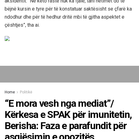
aksidentit. “Në këto raste nuk ka fjalë, tani hetimet do të
bëjnë kursin e tyre për të konstatuar saktësisht se çfarë ka
ndodhur dhe për të hedhur dritë mbi të gjitha aspektet e
çështjes”, tha ai.
Home
Politikë
“E mora vesh nga mediat”/
Kërkesa e SPAK për imunitetin,
Berisha: Faza e parafundit për
asgjësimin e opozitës