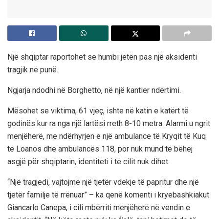
Një shqiptar raportohet se humbi jetën pas një aksidenti
tragjik në punë.
Ngjarja ndodhi në Borghetto, në një kantier ndërtimi.
Mësohet se viktima, 61 vjeç, ishte në katin e katërt të
godinës kur ra nga një lartësi rreth 8-10 metra. Alarmi u ngrit
menjëherë, me ndërhyrjen e një ambulance të Kryqit të Kuq
të Loanos dhe ambulancës 118, por nuk mund të bëhej
asgjë për shqiptarin, identiteti i të cilit nuk dihet.
“Një tragjedi, vajtojmë një tjetër vdekje të papritur dhe një
tjetër familje të rrënuar” – ka qenë komenti i kryebashkiakut
Giancarlo Canepa, i cili mbërriti menjëherë në vendin e