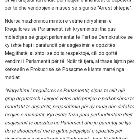
për të dhe vendosjen e masës së sigurisë “Arrest shtëpie”.
Ndërsa mazhoranca miratoi e vetme ndryshimin e
Rregullores së Parlamentit, ish-kryeministri tha pas
mbledhjes së grupit parlamentar të Partisë Demokratike se
ky ishte hapi i parafundit për asgjësimin e opozitës.
Megjithatë, ai shtoi se do ta respektojë, cili do qoftë
vendimi i Parlamentit për të. Ndër të tjera, ai thase lajmin për
kërkesën e Prokuorisë së Posaçme e kishte marrë nga
mediat.
“Ndryshimi i rregullores së Parlamentit, sipas të cilit një
grup deputetësh i lejojnë vetes ndërprerjen e përkohshme të
mandatit të deputetit, përjashtimin për dy muaj dhe defakto
heqjen e mandatit. Kjo është faza para përfundimtare drejt
asgjësimit të opozitës në Parlament dhe ju garantoj se kjo
do të shoqërohet me të gjithë përpjekjet e opozitës për
rivendosjen e pluralizmit në Parlament. Janë të gjithë në