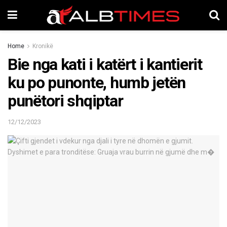
Home
Kronikë
Bie nga kati i katërt i kantierit
ku po punonte, humb jetën
punëtori shqiptar
12/12/2023