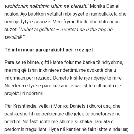
vazhdonim ndërtimin ishim ne, blerësit.”
Monika Daniel
ndalon. Ajo bashkon vetullat mbi syzet e rrumbullakëta dhe
bën një fytyrë serioze. Merr frymë thellë dhe shtrëngon
buzët: “
Duhet të gëlltitet – e vërteta na u tha troç në
tavolinë.”
Të informuar paraprakisht për rreziqet
Para se të blinte, çifti kishte folur me banka të ndryshme,
me miq që ishin inxhinierë ndërtimi, me avokatë dhe u
informuan për rreziqet. Daniels kishte një ndjenjë të mirë.
Ndërtesa e tyre e parë ku kanë jetuar ishte gjithashtu një
projekt i ri ndërtimi.
Për Krishtlindje, vëllai i Monika Daniels i dhuroi asaj dhe
bashkëshortit një përkrenare dhe jelek të punëtorëve në
ndërtim. Në fakt, ishte më shumë si shaka. Tani ata e
përdornin rregullisht. Hyrja në kantier në fakt ishte e ndaluar,