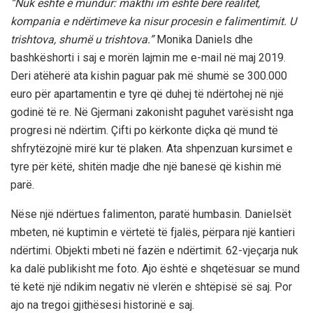
“Nuk është e mundur: makthi im është bërë realitet,
kompania e ndërtimeve ka nisur procesin e falimentimit. U
trishtova, shumë u trishtova.”
Monika Daniels dhe
bashkëshorti i saj e morën lajmin me e-mail në maj 2019.
Deri atëherë ata kishin paguar pak më shumë se 300.000
euro për apartamentin e tyre që duhej të ndërtohej në një
godinë të re. Në Gjermani zakonisht paguhet varësisht nga
progresi në ndërtim. Çifti po kërkonte diçka që mund të
shfrytëzojnë mirë kur të plaken. Ata shpenzuan kursimet e
tyre për këtë, shitën madje dhe një banesë që kishin më
parë.
Nëse një ndërtues falimenton, paratë humbasin. Danielsët
mbeten, në kuptimin e vërtetë të fjalës, përpara një kantieri
ndërtimi. Objekti mbeti në fazën e ndërtimit. 62-vjeçarja nuk
ka dalë publikisht me foto. Ajo është e shqetësuar se mund
të ketë një ndikim negativ në vlerën e shtëpisë së saj. Por
ajo na tregoi gjithësesi historinë e saj.