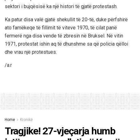
sektori i bujqësisë ka një histori të gjatë protestash.
Ka patur disa valë gjatë shekullit të 20-të, duke përfshirë
ato famëkeqe të fillimit të viteve 1970, të cilat panë
fermerë nga disa vende të zbresin në Bruksel. Në vitin
1971, protestat ishin aq të dhunshme sa që policia qëlloi
dhe vrau një protestues.
/a.r
Home
Kronikë
Tragjike! 27-vjeçarja humb