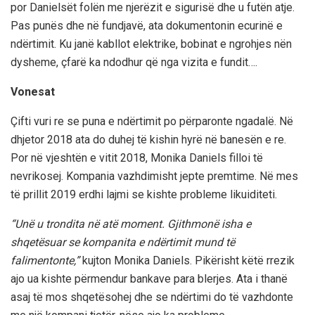
por Danielsët folën me njerëzit e sigurisë dhe u futën atje.
Pas punës dhe në fundjavë, ata dokumentonin ecurinë e
ndërtimit. Ku janë kabllot elektrike, bobinat e ngrohjes nën
dysheme, çfarë ka ndodhur që nga vizita e fundit….
Vonesat
Çifti vuri re se puna e ndërtimit po përparonte ngadalë. Në
dhjetor 2018 ata do duhej të kishin hyrë në banesën e re.
Por në vjeshtën e vitit 2018, Monika Daniels filloi të
nevrikosej. Kompania vazhdimisht jepte premtime. Në mes
të prillit 2019 erdhi lajmi se kishte probleme likuiditeti.
“Unë u trondita në atë moment. Gjithmonë isha e
shqetësuar se kompanita e ndërtimit mund të
falimentonte,”
kujton Monika Daniels. Pikërisht këtë rrezik
ajo ua kishte përmendur bankave para blerjes. Ata i thanë
asaj të mos shqetësohej dhe se ndërtimi do të vazhdonte