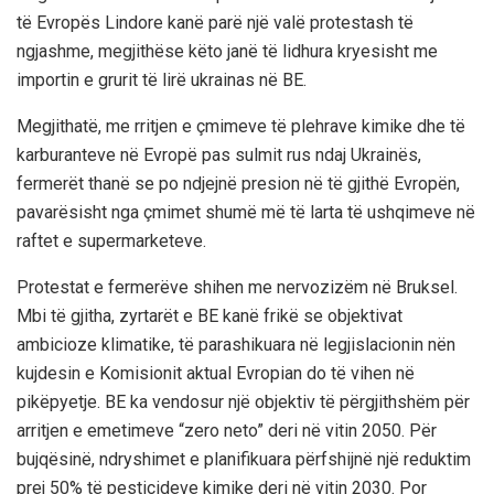
të Evropës Lindore kanë parë një valë protestash të
ngjashme, megjithëse këto janë të lidhura kryesisht me
importin e grurit të lirë ukrainas në BE.
Megjithatë, me rritjen e çmimeve të plehrave kimike dhe të
karburanteve në Evropë pas sulmit rus ndaj Ukrainës,
fermerët thanë se po ndjejnë presion në të gjithë Evropën,
pavarësisht nga çmimet shumë më të larta të ushqimeve në
raftet e supermarketeve.
Protestat e fermerëve shihen me nervozizëm në Bruksel.
Mbi të gjitha, zyrtarët e BE kanë frikë se objektivat
ambicioze klimatike, të parashikuara në legjislacionin nën
kujdesin e Komisionit aktual Evropian do të vihen në
pikëpyetje. BE ka vendosur një objektiv të përgjithshëm për
arritjen e emetimeve “zero neto” deri në vitin 2050. Për
bujqësinë, ndryshimet e planifikuara përfshijnë një reduktim
prej 50% të pesticideve kimike deri në vitin 2030. Por