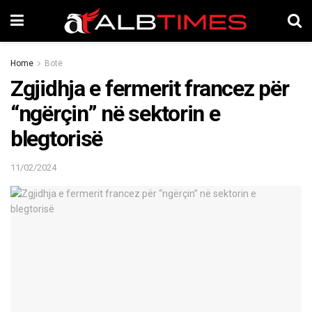
Home
Botë
Zgjidhja e fermerit francez për
“ngërçin” në sektorin e
blegtorisë
11/02/2024