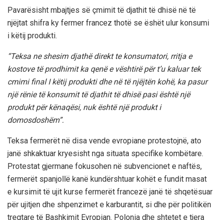
Pavarësisht mbajtjes së çmimit të djathit të dhisë në të
njëjtat shifra ky fermer francez thotë se ëshët ulur konsumi
i këtij produkti.
“Teksa ne shesim djathë direkt te konsumatori, rritja e
kostove të prodhimit ka qenë e vështirë për t’u kaluar tek
cmimi final I këtij produkti dhe në të njëjtën kohë, ka pasur
një rënie të konsumit të djathit të dhisë pasi është një
produkt për kënaqësi, nuk është një produkt i
domosdoshëm”.
Teksa fermerët në disa vende evropiane protestojnë, ato
janë shkaktuar kryesisht nga situata specifike kombëtare.
Protestat gjermane fokusohen në subvencionet e naftës,
fermerët spanjollë kanë kundërshtuar kohët e fundit masat
e kursimit të ujit kurse fermerët francezë janë të shqetësuar
për ujitjen dhe shpenzimet e karburantit, si dhe për politikën
tregtare të Bashkimit Evropian. Polonia dhe shtetet e tjera