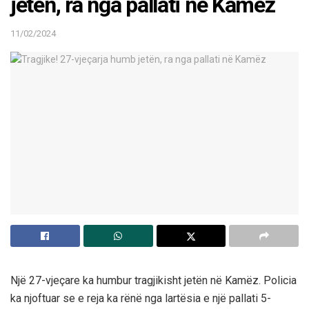
jetën, ra nga pallati në Kamëz
11/02/2024
Një 27-vjeçare ka humbur tragjikisht jetën në Kamëz. Policia
ka njoftuar se e reja ka rënë nga lartësia e një pallati 5-