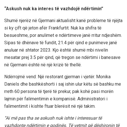
“Askush nuk ka interes të vazhdojë ndërtimin”
Shumë njerëz në Gjermani aktualisht kanë probleme të njëjta
si ky çift që jeton afër Frankfurtit. Nuk ka shifra të
besueshme, por anulimet e ndërtimeve janë rritur ndjeshëm.
Sipas të dhënave të fundit, 21.4 për qind e punimeve janë
anuluar në shtator 2023. Kjo është shumë mbi nivelin
mesatar prej 3.5 për qind, që tregon se ndërtimi i banesave
në Gjermani është në një krizë të thellë.
Ndërrojmë vend: Një restorant gjerman i vjetër. Monika
Daniels dhe bashkëshorti i saj ishin ulur këtu së bashku me
rreth 60 persona të tjerë të prekur, pak kohë pasi morën
lajmin për falimentimin e kompanisë. Administratori i
falimentimit i kishte ftuar blerësit në një takim.
“Ai më pas tha se askush nuk ishte i interesuar të
vazhdonte ndërtimin e godinës. Të vetmit që dëshironin të