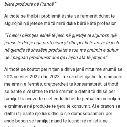
blerë produkte në Francë.”
Ai thotë se thelbi i problemit është se fermerët duhet të
sigurojnë një jetesë më të mirë duke bërë këtë profesion.
“Thelbi i çështjes është të jesh në gjendje të sigurosh një
jetesë të denjë nga profesioni yt dhe për këtë arsye të jesh
në gjendje të shesësh produktet e tua me çmimin e duhur
që i paguan prodhuesit dhe që i lejon ata të jetojnë.”
Ai thotë se kostot për rritjen e dhive janë rritur më shumë se
20% në vitet 2022 dhe 2023. Teksa shet djathë, të stampuar
me emrin e fermës, drejtpërdrejt te konsumatorët, ai thotë
se është e vështirë të rrisë cmimin e djathit të dhisë për
familjet franceze të cilët ende duhet të përballen me rritjen
e çmimeve në produkte të tjera të konsumit. Ai e pranon se
djathi i tij është një luks dhe jo një domosdoshmëri, por
ende beson se familjet mund të luajnë një rol jetik në