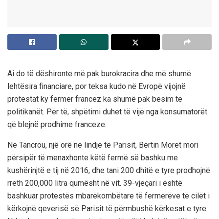
Ai do të dëshironte më pak burokracira dhe më shumë
lehtësira financiare, por teksa kudo në Evropë vijojnë
protestat ky fermer francez ka shumë pak besim te
politikanët. Për të, shpëtimi duhet të vijë nga konsumatorët
që blejnë prodhime franceze.
Në Tancrou, një orë në lindje të Parisit, Bertin Moret mori
përsipër të menaxhonte këtë fermë së bashku me
kushërinjtë e tij në 2016, dhe tani 200 dhitë e tyre prodhojnë
rreth 200,000 litra qumësht në vit. 39-vjeçari i është
bashkuar protestës mbarëkombëtare të fermerëve të cilët i
kërkojnë qeverisë së Parisit të përmbushë kërkesat e tyre.