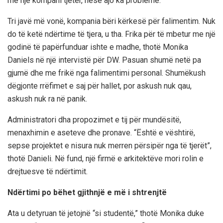
me një kompani tjetër, nëse ajo ka probleme.
Tri javë më vonë, kompania bëri kërkesë për falimentim. Nuk
do të ketë ndërtime të tjera, u tha. Frika për të mbetur me një
godinë të papërfunduar ishte e madhe, thotë Monika
Daniels në një intervistë për DW. Pasuan shumë netë pa
gjumë dhe me frikë nga falimentimi personal. Shumëkush
dëgjonte rrëfimet e saj për hallet, por askush nuk qau,
askush nuk ra në panik.
Administratori dha propozimet e tij për mundësitë,
menaxhimin e aseteve dhe pronave. “Është e vështirë,
sepse projektet e nisura nuk merren përsipër nga të tjerët”,
thotë Danieli. Në fund, një firmë e arkitektëve mori rolin e
drejtuesve të ndërtimit.
Ndërtimi po bëhet gjithnjë e më i shtrenjtë
Ata u detyruan të jetojnë “si studentë,” thotë Monika duke