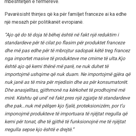
mbështetjen e fermerëve.
Pavarësisht thirrjes që ka për familjet franceze ai ka edhe
një mesazh për politikanët evropianë.
“Ajo që do të doja të bëhej është në fakt një reduktim i
standardeve për të cilat po flasim për produktet franceze
dhe më pas edhe për të mbrojtur sadopak këtë treg francez
nga importet masive të produkteve me cmime të ulta.Kjo
është ajo që kemi thënë më parë, ne nuk duhet të
importojmë ushqime që nuk duam. Ne importojmë gjëra që
nuk janë as të mira për mjedisin dhe as për konsumatorët.
Dhe anasjelltas, gjithmonë na kërkohet të prodhojmë më
mirë. Kështu që unë’ në fakt pres një zgjatje të standardeve
dhe pak…nuk më pëlqen kjo fjalë, proteksionizëm, por t’u
imponojmë produkteve të importuara të njëjtat rregulla që
kemi për tonat, dhe të gjithë të funksionojnë me të njëjtat
rregulla sepse kjo është e drejtë.”