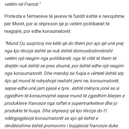
vetëm në Francë.”
Protesta e fermerëve të javëve të fundit është e nevojshme
për Moret, por ai shpreson që jo vetëm politikanët të
reagojnë, por edhe konsumatorët.
“Mund t’ju surprizoj me këtë që do them por ajo që unë prej
nga kjo lëvizje është se nuk është domosdoshmërisht
vetëm një reagim nga politikanët, nga të cilët të them të
drejtën nuk është se pres shumë, por është edhe një reagim
nga konsumatorët. Dhe mendoj se fuqia e vërtetë është aty.
Ajo që mund të ndryshojë realisht jemi ne, konsumatorët,
sepse edhe unë jam pjesë e tyre , është mënyra jonë se si
zgjedhim të konsumojmë sepse mund të zgjedhim blerjen e
produkteve franceze nga raftet e supermarketeve dhe jo
produkte të huaja. Dhe shpresoj që kjo lëvizje do t’i
ndërgjegjësojë konsumatorët se ajo që është e
rëndësishme është promovimi i bujqësisë franceze duke