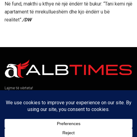
Në fund, makthi u kthye në një ëndërr të bukur: “Tani kemi një
apartament të mrekullueshëm dhe kjo ëndërr u bë
realitet”.
/DW
Lajme të vërteta!
Të tjera
Rreth nesh
Kontakt
Puno me ne
Privatësia
Na ndiqni