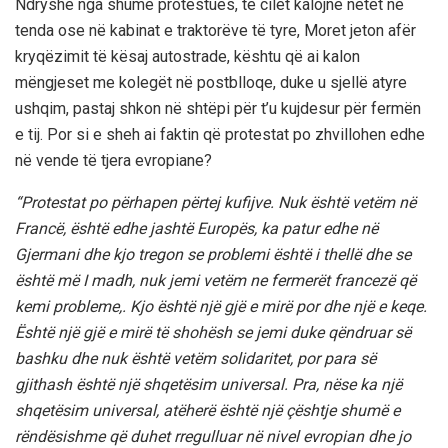
Ndryshe nga shumë protestues, të cilët kalojnë netët në
tenda ose në kabinat e traktorëve të tyre, Moret jeton afër
kryqëzimit të kësaj autostrade, kështu që ai kalon
mëngjeset me kolegët në postblloqe, duke u sjellë atyre
ushqim, pastaj shkon në shtëpi për t’u kujdesur për fermën
e tij. Por si e sheh ai faktin që protestat po zhvillohen edhe
në vende të tjera evropiane?
“Protestat po përhapen përtej kufijve. Nuk është vetëm në
Francë, është edhe jashtë Europës, ka patur edhe në
Gjermani dhe kjo tregon se problemi është i thellë dhe se
është më I madh, nuk jemi vetëm ne fermerët francezë që
kemi probleme,. Kjo është një gjë e mirë por dhe një e keqe.
Është një gjë e mirë të shohësh se jemi duke qëndruar së
bashku dhe nuk është vetëm solidaritet, por para së
gjithash është një shqetësim universal. Pra, nëse ka një
shqetësim universal, atëherë është një çështje shumë e
rëndësishme që duhet rregulluar në nivel evropian dhe jo