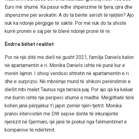
Euro më shumë. Ka pasur edhe shpenzime të tjera, qira dhe
shpenzime për avokatin. A do ta bënte sërish të njëjtën? Ajo
nuk ka ndonjë përgjigje të saktë. Por më nuk do ta shiste
kurrë pronën e saj për të blerë ndonjë pronë të re.
Ëndrra bëhet realitet
Por në një ditë me diell në gusht 2021, familja Daniels kalon
në apartamentin e ri. Monika Daniels ishte në punë kur e
morën lajmin. I shoqi vendosi shtratin në apartamentin e ri
dhe e surprizoi. Në mbrëmje mund të shikoni perëndimin e
diellit mbi malet Taunus nga tarraca juaj. Por ajo që ka kaluar
me burrin ishte një peripeci shumë e madhe. Megjithatë tërë
kohën janë përpjekur t’i japin zemër njëri-tjetrit. Monika
pranoi intervistën me DW sepse donte të inkurajonte
njerëzit në Gjermani, që janë të prekur nga falimentimet e
kompanive të ndërtimit.