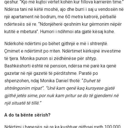
qeshur. “Kjo më kujtoi vërtet kohën kur fillova karrierën time.”
Ndërsa tani në këtë moshë, ajo dhe burri i saj u vendosën në
një apartament në bodrum, me 60 metra katrorë, përballë
ndërtesës së re. “Ndonjëherë qeshnim kur gërmonim nëpër
kutitë e mbetura”. Humori i ndihmoi ata gjatë kësaj kohe.
Ndërkohë ndërtimi po bëhet gjithnjë e më i shtrenjtë.
Çmimet e ndërtimit po rriten. Ndërtimet kërkojnë investime
të tjera. Monika punon si zëdhënëse për shtyp.
Bashkëshorti është në pension, ndërsa më parë ka qenë
gazetar në një gazetë të përditshme. Paratë po
shpenzohen, ndaj Monika Daniel thotë: “
Duhet të
shtrëngonim rripat”. “Unë kam qenë kaq kursyese gjatë
gjithë jetës sime, por nuk kam pritur se do të gjendemi në
një situatë të tillë.”
A do ta bënte sërish?
Ndërtimi i banesës së re ka kushtuar gjithsej rreth 100.000