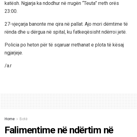
katësh. Ngjarja ka ndodhur në rrugën “Teuta” rreth orës
23:00.
27-vjeçarja banonte me qira në pallat. Ajo mori dëmtime të
rënda dhe u dërgua në spital, ku fatkeqësisht ndërroi jetë.
Policia po heton për të sqaruar rrethanat e plota të kësaj
ngjarjeje.
/a.r
Home
Botë
Falimentime në ndërtim në