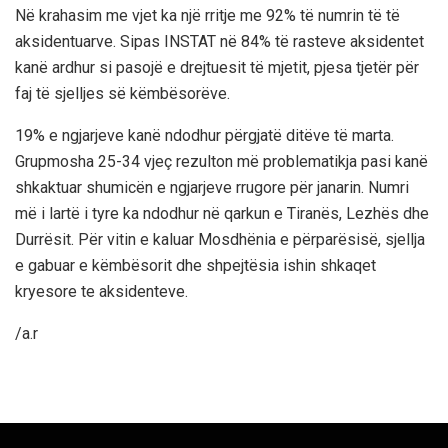
Në krahasim me vjet ka një rritje me 92% të numrin të të
aksidentuarve. Sipas INSTAT në 84% të rasteve aksidentet
kanë ardhur si pasojë e drejtuesit të mjetit, pjesa tjetër për
faj të sjelljes së këmbësorëve.
19% e ngjarjeve kanë ndodhur përgjatë ditëve të marta.
Grupmosha 25-34 vjeç rezulton më problematikja pasi kanë
shkaktuar shumicën e ngjarjeve rrugore për janarin. Numri
më i lartë i tyre ka ndodhur në qarkun e Tiranës, Lezhës dhe
Durrësit. Për vitin e kaluar Mosdhënia e përparësisë, sjellja
e gabuar e këmbësorit dhe shpejtësia ishin shkaqet
kryesore te aksidenteve.
/a.r