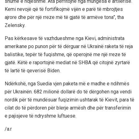
shumë e ndjeshme. Ata përfitojnë nga mungesa e artilerisë.
Kemi nevojë që të fortifikojmë vijën e parë të mbrojtjes
ajrore dhe për një rreze më të gjatë të armëve tona”, tha
Zelensky.
Pas kërkesave të vazhdueshme nga Kievi, administrata
amerikane po punon për të dërguar në Ukrainë raketa të reja
balistike, tepër të fuqishme, që operojnë me një rreze të
gjatë. Këtë e raportojnë mediat në SHBA që citojnë zyrtarë
të lartë të qeverisë Biden.
Ndërkohë, nga Suedia vjen paketa më e madhe e ndihmës
për Ukrainën. 682 milionë dollarë do të dërgohen nga vendi
nordik për të mundësuar fuqizimin ushtarak të Kievit, para të
cilat do të përdoren për blerje armësh dhe për transferimin
e pajisjeve të ndryshme luftuese.
/a.r