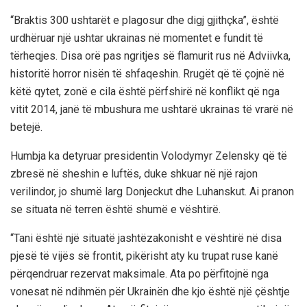
“Braktis 300 ushtarët e plagosur dhe digj gjithçka”, është
urdhëruar një ushtar ukrainas në momentet e fundit të
tërheqjes. Disa orë pas ngritjes së flamurit rus në Adviivka,
historitë horror nisën të shfaqeshin. Rrugët që të çojnë në
këtë qytet, zonë e cila është përfshirë në konflikt që nga
vitit 2014, janë të mbushura me ushtarë ukrainas të vrarë në
betejë.
Humbja ka detyruar presidentin Volodymyr Zelensky që të
zbresë në sheshin e luftës, duke shkuar në një rajon
verilindor, jo shumë larg Donjeckut dhe Luhanskut. Ai pranon
se situata në terren është shumë e vështirë.
“Tani është një situatë jashtëzakonisht e vështirë në disa
pjesë të vijës së frontit, pikërisht aty ku trupat ruse kanë
përqendruar rezervat maksimale. Ata po përfitojnë nga
vonesat në ndihmën për Ukrainën dhe kjo është një çështje