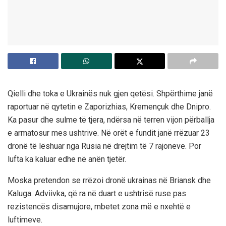
Qielli dhe toka e Ukrainës nuk gjen qetësi. Shpërthime janë
raportuar në qytetin e Zaporizhias, Kremençuk dhe Dnipro.
Ka pasur dhe sulme të tjera, ndërsa në terren vijon përballja
e armatosur mes ushtrive. Në orët e fundit janë rrëzuar 23
dronë të lëshuar nga Rusia në drejtim të 7 rajoneve. Por
lufta ka kaluar edhe në anën tjetër.
Moska pretendon se rrëzoi dronë ukrainas në Briansk dhe
Kaluga. Adviivka, që ra në duart e ushtrisë ruse pas
rezistencës disamujore, mbetet zona më e nxehtë e
luftimeve.