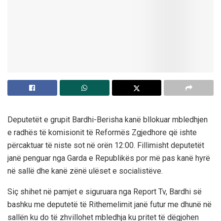
Deputetët e grupit Bardhi-Berisha kanë bllokuar mbledhjen
e radhës të komisionit të Reformës Zgjedhore që ishte
përcaktuar të niste sot në orën 12:00. Fillimisht deputetët
janë penguar nga Garda e Republikës por më pas kanë hyrë
në sallë dhe kanë zënë ulëset e socialistëve.
Siç shihet në pamjet e siguruara nga Report Tv, Bardhi së
bashku me deputetë të Rithemelimit janë futur me dhunë në
sallën ku do të zhvillohet mbledhja ku pritet të dëgjohen