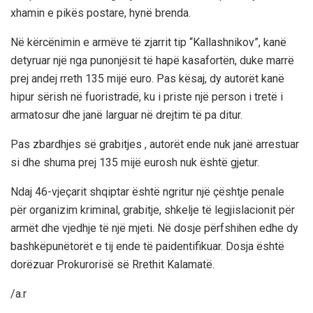
xhamin e pikës postare, hynë brenda.
Në kërcënimin e armëve të zjarrit tip “Kallashnikov”, kanë
detyruar një nga punonjësit të hapë kasafortën, duke marrë
prej andej rreth 135 mijë euro. Pas kësaj, dy autorët kanë
hipur sërish në fuoristradë, ku i priste një person i tretë i
armatosur dhe janë larguar në drejtim të pa ditur.
Pas zbardhjes së grabitjes , autorët ende nuk janë arrestuar
si dhe shuma prej 135 mijë eurosh nuk është gjetur.
Ndaj 46-vjeçarit shqiptar është ngritur një çështje penale
për organizim kriminal, grabitje, shkelje të legjislacionit për
armët dhe vjedhje të një mjeti. Në dosje përfshihen edhe dy
bashkëpunëtorët e tij ende të paidentifikuar. Dosja është
dorëzuar Prokurorisë së Rrethit Kalamatë.
/a.r