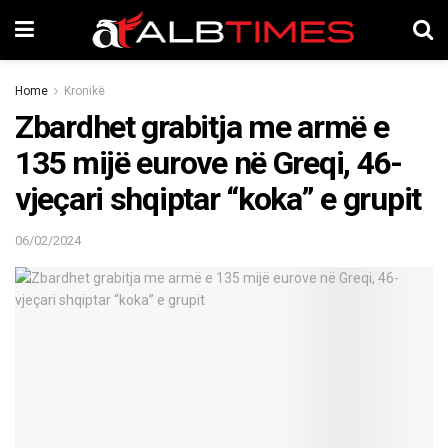
Home
Kronikë
Zbardhet grabitja me armë e
135 mijë eurove në Greqi, 46-
vjeçari shqiptar “koka” e grupit
06/02/2024