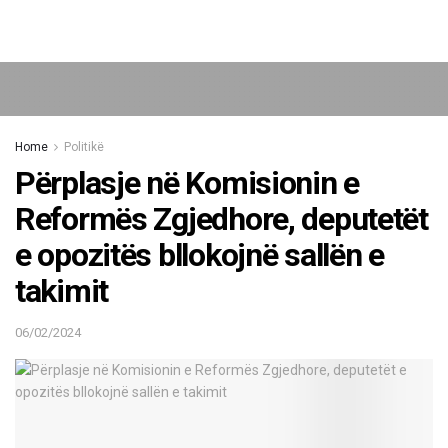
Home
Politikë
Përplasje në Komisionin e
Reformës Zgjedhore, deputetët
e opozitës bllokojnë sallën e
takimit
06/02/2024