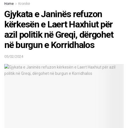
Home
Kronikë
Gjykata e Janinës refuzon
kërkesën e Laert Haxhiut për
azil politik në Greqi, dërgohet
në burgun e Korridhalos
05/02/2024