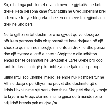
Siç dihet nga publikimet e vendimeve të gjykatës së lartë
greke ,këta persona kanë fituar azilin në Greqi,pikërisht prej
ndjenjave të tyre filogreke dhe kërcënimeve të regjimit anti
grek në Shqipëri.
Në të gjitha rastet dëshmitarë në gjyqet që vendosej azili
për këta persona,dalin eksponentë të lartë drejtues së një
shoqate që merr në mbrojtje minoritetin Grek në Shqipëri,si
dhe një zyrtare e lartë e shtetit Shqiptar e cila udhëton
enkas për të dëshmuar në Gjykatën e Lartë Greke pro çdo
rasti kërkese azili që pikërisht zyra në fjalë merr përsipër.
Gjithashtu, Top Channel mësoi se ende nuk ka mbërritur në
Athinë dosja e përkthyer me provat dhe dëshmitë që e
lidhin Haxhiun me një seri krimesh në Shqipëri dhe dy vrasje
të kryera në Greqi, çka me shumë gjasa do ti mundësojnë
atij lirinë brenda pak muajve./m.j