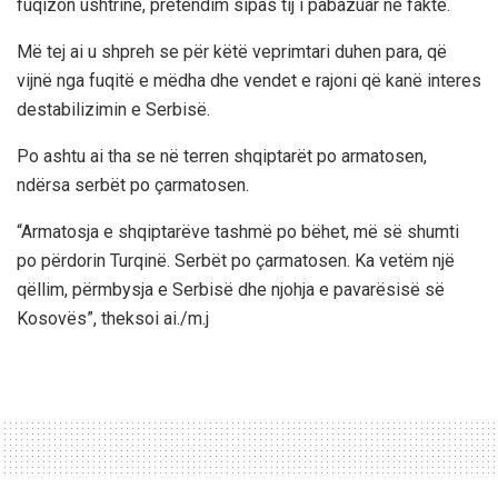
fuqizon ushtrinë, pretendim sipas tij i pabazuar në fakte.
Më tej ai u shpreh se për këtë veprimtari duhen para, që
vijnë nga fuqitë e mëdha dhe vendet e rajoni që kanë interes
destabilizimin e Serbisë.
Po ashtu ai tha se në terren shqiptarët po armatosen,
ndërsa serbët po çarmatosen.
“Armatosja e shqiptarëve tashmë po bëhet, më së shumti
po përdorin Turqinë. Serbët po çarmatosen. Ka vetëm një
qëllim, përmbysja e Serbisë dhe njohja e pavarësisë së
Kosovës”, theksoi ai./m.j