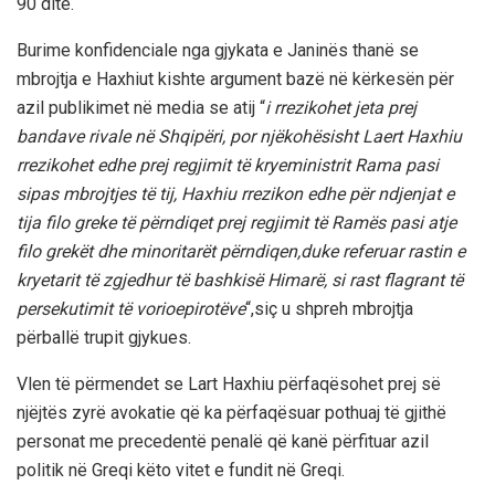
90 ditë.
Burime konfidenciale nga gjykata e Janinës thanë se
mbrojtja e Haxhiut kishte argument bazë në kërkesën për
azil publikimet në media se atij “
i rrezikohet jeta prej
bandave rivale në Shqipëri, por njëkohësisht Laert Haxhiu
rrezikohet edhe prej regjimit të kryeministrit Rama pasi
sipas mbrojtjes të tij, Haxhiu rrezikon edhe për ndjenjat e
tija filo greke të përndiqet prej regjimit të Ramës pasi atje
filo grekët dhe minoritarët përndiqen,duke referuar rastin e
kryetarit të zgjedhur të bashkisë Himarë, si rast flagrant të
persekutimit të vorioepirotëve
“,siç u shpreh mbrojtja
përballë trupit gjykues.
Vlen të përmendet se Lart Haxhiu përfaqësohet prej së
njëjtës zyrë avokatie që ka përfaqësuar pothuaj të gjithë
personat me precedentë penalë që kanë përfituar azil
politik në Greqi këto vitet e fundit në Greqi.