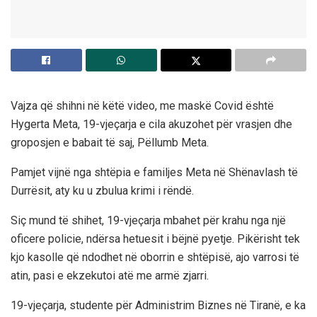
Vajza që shihni në këtë video, me maskë Covid është
Hygerta Meta, 19-vjeçarja e cila akuzohet për vrasjen dhe
groposjen e babait të saj, Pëllumb Meta.
Pamjet vijnë nga shtëpia e familjes Meta në Shënavlash të
Durrësit, aty ku u zbulua krimi i rëndë.
Siç mund të shihet, 19-vjeçarja mbahet për krahu nga një
oficere policie, ndërsa hetuesit i bëjnë pyetje. Pikërisht tek
kjo kasolle që ndodhet në oborrin e shtëpisë, ajo varrosi të
atin, pasi e ekzekutoi atë me armë zjarri.
19-vjeçarja, studente për Administrim Biznes në Tiranë, e ka