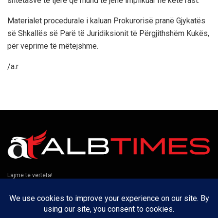
shtetasve të tjerë që mund të jenë implikuar në këtë rast.
Materialet procedurale i kaluan Prokurorisë pranë Gjykatës
së Shkallës së Parë të Juridiksionit të Përgjithshëm Kukës,
për veprime të mëtejshme.
/a.r
Lajme të vërteta!
Të tjera
Rreth nesh
Kontakt
Puno me ne
Privatësia