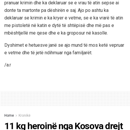
pranuar krimin dhe ka deklaruar se e vrau të atin sepse ai
donte ta martonte pa dëshirën e saj. Ajo po ashtu ka
deklaruar se krimin e ka kryer e vetme, se e ka vrarë të atin
me pistoletë në katin e dytë të shtëpisë dhe më pas e
mbështjellë me qese dhe e ka groposur në kasolle.
Dyshimet e hetuesve janë se ajo mund të mos ketë vepruar
e vetme dhe të jetë ndihmuar nga familjarët.
/a.r
Home
Kronikë
11 kg heroinë nga Kosova drejt