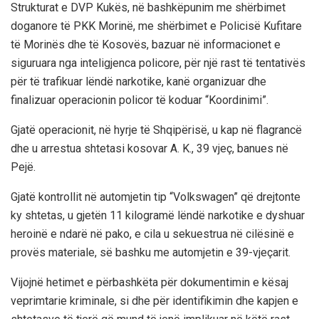
Strukturat e DVP Kukës, në bashkëpunim me shërbimet
doganore të PKK Morinë, me shërbimet e Policisë Kufitare
të Morinës dhe të Kosovës, bazuar në informacionet e
siguruara nga inteligjenca policore, për një rast të tentativës
për të trafikuar lëndë narkotike, kanë organizuar dhe
finalizuar operacionin policor të koduar “Koordinimi”.
Gjatë operacionit, në hyrje të Shqipërisë, u kap në flagrancë
dhe u arrestua shtetasi kosovar A. K., 39 vjeç, banues në
Pejë.
Gjatë kontrollit në automjetin tip “Volkswagen” që drejtonte
ky shtetas, u gjetën 11 kilogramë lëndë narkotike e dyshuar
heroinë e ndarë në pako, e cila u sekuestrua në cilësinë e
provës materiale, së bashku me automjetin e 39-vjeçarit.
Vijojnë hetimet e përbashkëta për dokumentimin e kësaj
veprimtarie kriminale, si dhe për identifikimin dhe kapjen e