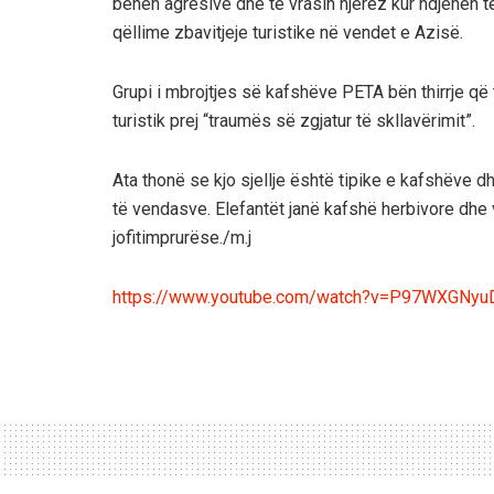
bëhen agresivë dhe të vrasin njerëz kur ndjehen të
qëllime zbavitjeje turistike në vendet e Azisë.
Grupi i mbrojtjes së kafshëve PETA bën thirrje që 
turistik prej “traumës së zgjatur të skllavërimit”.
Ata thonë se kjo sjellje është tipike e kafshëve 
të vendasve. Elefantët janë kafshë herbivore dhe 
jofitimprurëse./m.j
https://www.youtube.com/watch?v=P97WXGNy