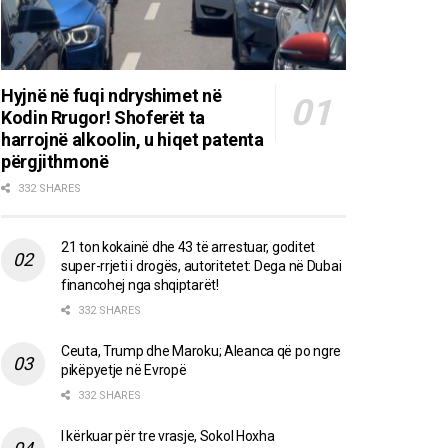
Hyjnë në fuqi ndryshimet në
Kodin Rrugor! Shoferët ta
harrojnë alkoolin, u hiqet patenta
përgjithmonë
332 SHARES
21 ton kokainë dhe 43 të arrestuar, goditet
super-rrjeti i drogës, autoritetet: Dega në Dubai
financohej nga shqiptarët!
332 SHARES
Ceuta, Trump dhe Maroku; Aleanca që po ngre
pikëpyetje në Evropë
332 SHARES
I kërkuar për tre vrasje, Sokol Hoxha