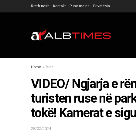
Rreth nesh
Kontakt
Puno me ne
Privatësia
Home
Botë
VIDEO/ Ngjarja e rën
turisten ruse në park
tokë! Kamerat e sigu
28/02/2024