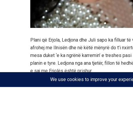
Plani që Erjola, Ledjona dhe Juli sapo ka filluar të
afrohej me Ilnisën dhe në këtë mënyrë do t’i nxirrt
mesa duket ‘e ka ngrënë karremin’ e treshes pasi 
planin e tyre. Ledjona nga ana tjetër, fillon të he
e saj me Erjolës është prishur.
Ledjona: O shtirja.
Erjola: Syri i keq.
Ilnisa: Të plasin.