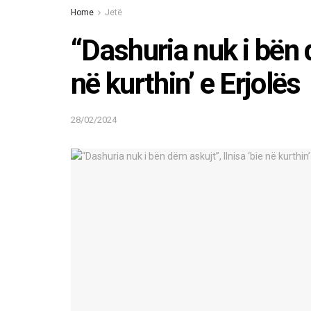
Home
Jetë
“Dashuria nuk i bën d
në kurthin’ e Erjolës
28/02/2024