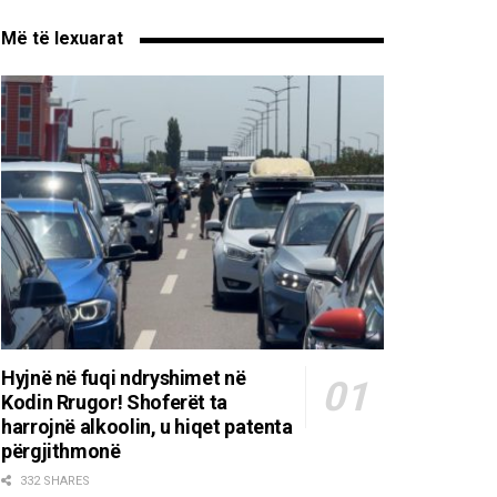
Më të lexuarat
Hyjnë në fuqi ndryshimet në
Kodin Rrugor! Shoferët ta
harrojnë alkoolin, u hiqet patenta
përgjithmonë
332 SHARES