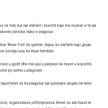
r në Indi, kur një elefant i rezortit kapi me noçkën e tij një
 lëshonte përtokë duke e plagosur.
un ‘Amer Fort’ në qytetin Jaipur, ku elefanti kapi gruan
isë turistja ruse ka thyer këmbën.
rson u godit dhe më pas u përplas në muret e kopshtit,
monin po ashtu u plagosën.
ëve raportohet se ka plagosur një punonjës dyqani në tetor
rëzve, organizatave jofitimprurëse thonë se ata mund të