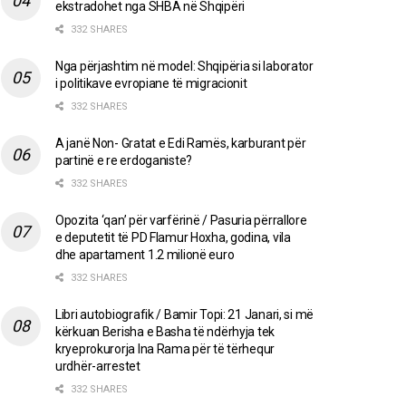
ekstradohet nga SHBA në Shqipëri
332 SHARES
Nga përjashtim në model: Shqipëria si laborator
i politikave evropiane të migracionit
332 SHARES
A janë Non- Gratat e Edi Ramës, karburant për
partinë e re erdoganiste?
332 SHARES
Opozita ‘qan’ për varfërinë / Pasuria përrallore
e deputetit të PD Flamur Hoxha, godina, vila
dhe apartament 1.2 milionë euro
332 SHARES
Libri autobiografik / Bamir Topi: 21 Janari, si më
kërkuan Berisha e Basha të ndërhyja tek
kryeprokurorja Ina Rama për të tërhequr
urdhër-arrestet
332 SHARES