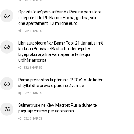
Opozita ‘qan’ për varfërinë / Pasuria përrallore
e deputetit të PD Flamur Hoxha, godina, vila
dhe apartament 1.2 milionë euro
332 SHARES
Libri autobiografik / Bamir Topi: 21 Janari, si më
kërkuan Berisha e Basha të ndërhyja tek
kryeprokurorja Ina Rama për të tërhequr
urdhër-arrestet
332 SHARES
Rama prezanton kuptimin e “BESA”-s. Ja katër
shtyllat dhe prova e parë në Zvërnec
332 SHARES
Sulmet ruse në Kiev, Macron: Rusia duhet të
paguajë çmimin për agresionin.
332 SHARES