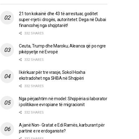
21 ton kokainë dhe 43 të arrestuar, goditet
super-rrjeti i drogës, autoritetet: Dega në Dubai
financohej nga shqiptarët!
332 SHARES
Ceuta, Trump dhe Maroku; Aleanca që po ngre
pikëpyetje në Evropë
332 SHARES
I kërkuar për tre vrasje, Sokol Hoxha
ekstradohet nga SHBA në Shqipëri
332 SHARES
Nga përjashtim në model: Shqipëria si laborator
i politikave evropiane të migracionit
332 SHARES
A janë Non- Gratat e Edi Ramës, karburant për
partinë e re erdoganiste?
332 SHARES