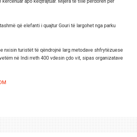
 kërcënuar apo keqtrajtuar. Mijëra të tillë përdoren për
tashmë që elefanti i quajtur Gouri të largohet nga parku
dhe nxisin turistët të qëndrojnë larg metodave shfrytëzuese
vetëm në Indi rreth 400 vdesin çdo vit, sipas organizatave
uDM