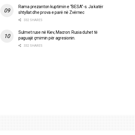
Rama prezanton kuptimin e “BESA”-s. Ja katër
shtyllat dhe prova e parë në Zvërnec
332 SHARES
Sulmet ruse në Kiev, Macron: Rusia duhet të
paguajë çmimin për agresionin.
332 SHARES