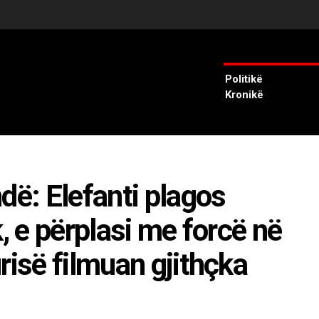
Politikë
Kronikë
dë: Elefanti plagos
, e përplasi me forcë në
risë filmuan gjithçka