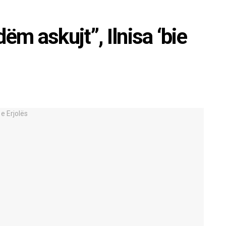
ëm askujt”, Ilnisa ‘bie