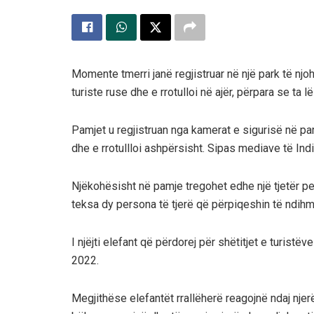
Momente tmerri janë regjistruar në një park të njohu
turiste ruse dhe e rrotulloi në ajër, përpara se ta
Pamjet u regjistruan nga kamerat e sigurisë në park
dhe e rrotullloi ashpërsisht. Sipas mediave të Ind
Njëkohësisht në pamje tregohet edhe një tjetër pe
teksa dy persona të tjerë që përpiqeshin të ndih
I njëjti elefant që përdorej për shëtitjet e turist
2022.
Megjithëse elefantët rrallëherë reagojnë ndaj nje