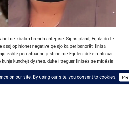
 vihet në zbatim brenda shtëpisë. Sipas planit, Erjola do të
e asaj opinionet negative që ajo ka për banorët. Ilnisa
ajo është përqafuar në pishinë me Erjolën, duke realizuar
dhë kunja kundrejt dyshes, duke i treguar Ilnisës se miqësia