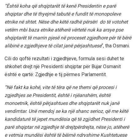
“Është koha që shqiptarët të kenë Presidentin e parë
shqiptar dhe të thyejmë tabutë e fundit të monopoleve
etnike në shtet. Nëse dhe këtë radhë përsëri do të votohet
vetëm mbi baza etnike atëherë vërtetë nuk ka arsye pse
shqiptarët të marrin pjesë në proceset zgjedhore për të bërë
alibinë e zgjedhjeve të cilat janë përjashtuese
“, tha Osmani.
Cili do qoftë rezultati i zgjedhjeve, formula sesi duhet te
shkohet drejt një Presidenti shqiptar për Bujar Osmanit
është e qartë: Zgjedhje e tij përmes Parlamentit.
“Në fakt ka kohë, vite të tëra që ne themi që procesi i
zgjedhjes se Presidentit, është i njëanshëm, është
monoetnik, është përjashtues dhe shqiptarët nuk janë
vendimtar. Unë mendoj se ka një shanc serioz, që me këtë
kandidaturë të jepet mundësia që të zgjidhet Presidenti i
parë shqiptar në zgjedhje të drejtpërdrejta, nëse jo, atëherë
e vetmja mundësi është të bëjmë ndryshime Kushtetuese