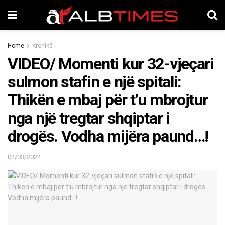
Home
Kronikë
VIDEO/ Momenti kur 32-vjeçari
sulmon stafin e një spitali:
Thikën e mbaj për t’u mbrojtur
nga një tregtar shqiptar i
drogës. Vodha mijëra paund…!
02/03/2024