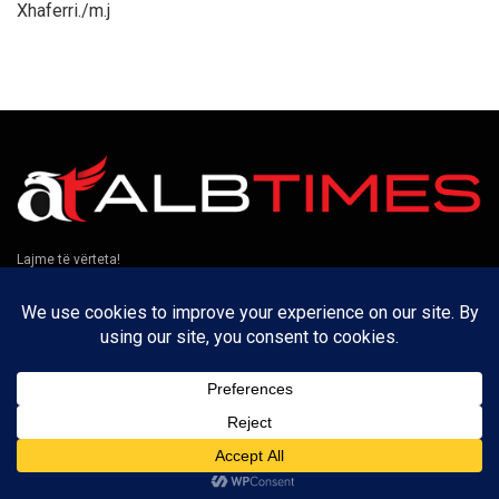
Xhaferri./m.j
Lajme të vërteta!
Të tjera
Rreth nesh
Kontakt
Puno me ne
Privatësia
Na ndiqni