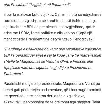
dhe Presidenti të zgjidhet në Parlament”.
E për ta realizuar këtë objektiv, Osmani thotë se ndryshimi i
formulës së zgjedhjes së kreut te shtetit është edhe një
nga kushtet e BDI-së për aleancat paszgjedhore, qoftë
edhe me LSDM, forcë politike e cila kërkon t’i japë një
mandat tjetër Presidentit në detyrë Stevo Pendarovski.
“E ardhmja e koalicionit do varet prej rezultateve zgjedhore.
BDI ka parashtruar vijat e saj te kuqe, janë tre marrëveshjet
shtyllë te Maqedonisë së Veriut, e Ohrit, e Prespës dhe
fqinjësisë mirë dhe sigurisht zgjedhja e Presidentit ne
Parlament”.
Paralelisht me garën presidenciale, Maqedonia e Veriut po
bëhet gati për betejën parlamentare, që i hap rrugë formimit
të qeverisë së re, ndërsa deri ditën e zgjedhjeve,
ekzekutivi i përkohshëm do të drejtohet nga shqiptari Talat