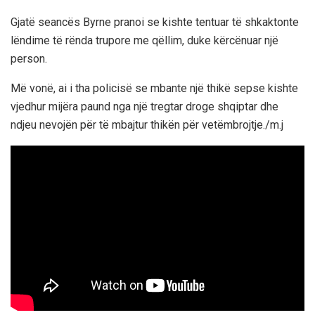
Gjatë seancës Byrne pranoi se kishte tentuar të shkaktonte
lëndime të rënda trupore me qëllim, duke kërcënuar një
person.
Më vonë, ai i tha policisë se mbante një thikë sepse kishte
vjedhur mijëra paund nga një tregtar droge shqiptar dhe
ndjeu nevojën për të mbajtur thikën për vetëmbrojtje./m.j