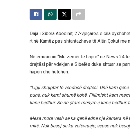
Daja i Sibela Abedinit, 27-vjeçares e cila dyshohet
rt në Kamëz pas shtantazheve të Altin Çokut me një
Në emisionin “Me zemër të hapur” në News 24 të 
drejtësi për vdekjen e Sibelës duke shtuar se pamj
hapen dhe hetohen.
“Ligji shqiptar të vendosë drejtësi. Unë kam qen
punë, nuk kemi shumë kohë. Fillimisht kam marrë
kanë hedhur. Se në çfarë mënyre e kanë hedhur, 
Mesa mora vesh se ka qenë edhe një kamera në ve
mirë. Nuk besoj se ka vetëvrasje, sepse nuk besoj s