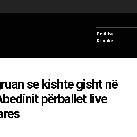
Politikë
Kronikë
ruan se kishte gisht në
Abedinit përballet live
ares