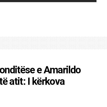
onditëse e Amarildo
ë atit: I kërkova