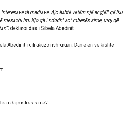
interesave të mediave. Ajo është vetëm një engjëll që iku
shtë mesazhi im. Kjo që i ndodhi sot mbesës sime, uroj që
ari”,
deklaroi daja i Sibela Abedinit.
ela Abedinit i cili akuzoi ish-gruan, Danielën se kishte
t:
urdhra ndaj motrës sime?