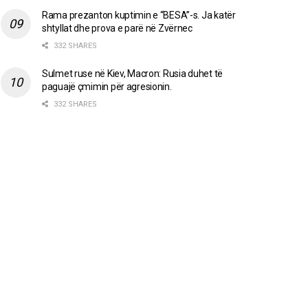
Rama prezanton kuptimin e “BESA”-s. Ja katër
shtyllat dhe prova e parë në Zvërnec
332 SHARES
Sulmet ruse në Kiev, Macron: Rusia duhet të
paguajë çmimin për agresionin.
332 SHARES