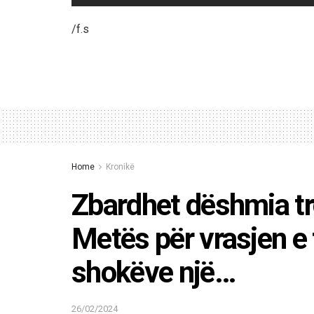
/f.s
Home
Kronikë
Zbardhet dëshmia tr
Metës për vrasjen e t
shokëve një…
26/02/2024