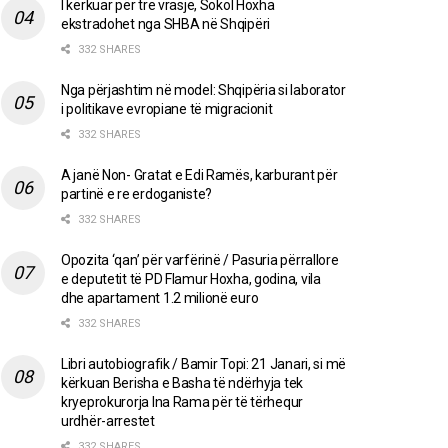
I kërkuar për tre vrasje, Sokol Hoxha
ekstradohet nga SHBA në Shqipëri
332 SHARES
Nga përjashtim në model: Shqipëria si laborator
i politikave evropiane të migracionit
332 SHARES
A janë Non- Gratat e Edi Ramës, karburant për
partinë e re erdoganiste?
332 SHARES
Opozita ‘qan’ për varfërinë / Pasuria përrallore
e deputetit të PD Flamur Hoxha, godina, vila
dhe apartament 1.2 milionë euro
332 SHARES
Libri autobiografik / Bamir Topi: 21 Janari, si më
kërkuan Berisha e Basha të ndërhyja tek
kryeprokurorja Ina Rama për të tërhequr
urdhër-arrestet
332 SHARES