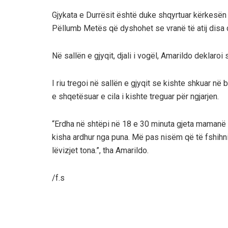
Gjykata e Durrësit është duke shqyrtuar kërkesën 
Pëllumb Metës që dyshohet se vranë të atij disa 
Në sallën e gjyqit, djali i vogël, Amarildo deklaroi
I riu tregoi në sallën e gjyqit se kishte shkuar n
e shqetësuar e cila i kishte treguar për ngjarjen.
“Erdha në shtëpi në 18 e 30 minuta gjeta mamanë 
kisha ardhur nga puna. Më pas nisëm që të fshihn
lëvizjet tona.”, tha Amarildo.
/f.s