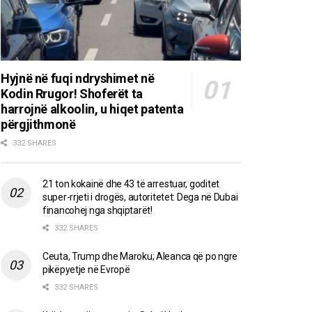
Hyjnë në fuqi ndryshimet në
Kodin Rrugor! Shoferët ta
harrojnë alkoolin, u hiqet patenta
përgjithmonë
332 SHARES
21 ton kokainë dhe 43 të arrestuar, goditet
super-rrjeti i drogës, autoritetet: Dega në Dubai
financohej nga shqiptarët!
332 SHARES
Ceuta, Trump dhe Maroku; Aleanca që po ngre
pikëpyetje në Evropë
332 SHARES