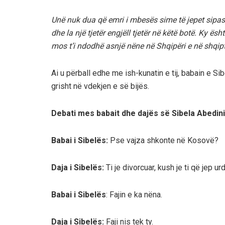
Unë nuk dua që emri i mbesës sime të jepet sipas 
dhe la një tjetër engjëll tjetër në këtë botë. Ky ë
mos t’i ndodhë asnjë nëne në Shqipëri e në shqipt
Ai u përball edhe me ish-kunatin e tij, babain e Sib
grisht në vdekjen e së bijës.
Debati mes babait dhe dajës së Sibela Abedini
Babai i Sibelës:
Pse vajza shkonte në Kosovë?
Daja i Sibelës:
Ti je divorcuar, kush je ti që jep 
Babai i Sibelës
: Fajin e ka nëna.
Daja i Sibelës:
Faji nis tek ty.