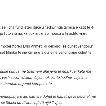
 se i dha fund jetës duke u hedhur nga tarraca e katit të 4-
 foto intime, ka deklaruar se mbesa e tij është vrarë.
moderatores Evis Ahmeti, ai deklaroi se duhet vendosur
et filmike të një kamere sigurie në vendngjarje duhet të
ë duke punuar në Gjermani dhe jemi të ngarkuar këtu me
 vesh se ka vdekur. Vajza nuk është hedhur, vajzën e
ta zbardhin organet kompetente.
ndngjarje, e ajo kamera duhet të hapet, që të hetohet më
e Sibela do të linte një fëmijë 2 vjeç.