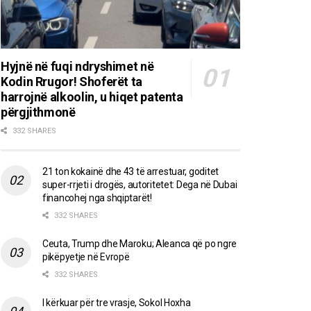
Hyjnë në fuqi ndryshimet në
Kodin Rrugor! Shoferët ta
harrojnë alkoolin, u hiqet patenta
përgjithmonë
332 SHARES
21 ton kokainë dhe 43 të arrestuar, goditet
super-rrjeti i drogës, autoritetet: Dega në Dubai
financohej nga shqiptarët!
332 SHARES
Ceuta, Trump dhe Maroku; Aleanca që po ngre
pikëpyetje në Evropë
332 SHARES
I kërkuar për tre vrasje, Sokol Hoxha