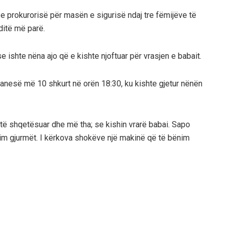
e prokurorisë për masën e sigurisë ndaj tre fëmijëve të
ditë më parë.
 se ishte nëna ajo që e kishte njoftuar për vrasjen e babait.
ë banesë më 10 shkurt në orën 18:30, ku kishte gjetur nënën
të shqetësuar dhe më tha; se kishin vrarë babai. Sapo
im gjurmët. I kërkova shokëve një makinë që të bënim