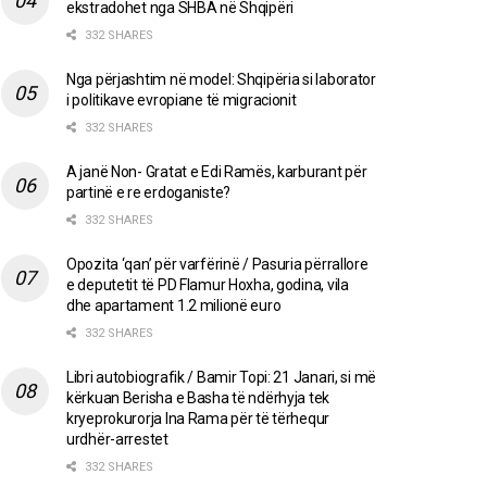
ekstradohet nga SHBA në Shqipëri
332 SHARES
Nga përjashtim në model: Shqipëria si laborator
i politikave evropiane të migracionit
332 SHARES
A janë Non- Gratat e Edi Ramës, karburant për
partinë e re erdoganiste?
332 SHARES
Opozita ‘qan’ për varfërinë / Pasuria përrallore
e deputetit të PD Flamur Hoxha, godina, vila
dhe apartament 1.2 milionë euro
332 SHARES
Libri autobiografik / Bamir Topi: 21 Janari, si më
kërkuan Berisha e Basha të ndërhyja tek
kryeprokurorja Ina Rama për të tërhequr
urdhër-arrestet
332 SHARES