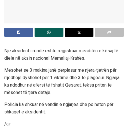
Një aksident i rëndë është regjistruar mesditën e kësaj të
diele në aksin nacional Memaliaj-Krahës.
Mësohet se 3 makina janë përplasur me njëra-tjetrën për
rrjedhojë dyshohet për 1 viktimë dhe 3 të plagosur. Ngjarja
ka ndodhur në afërsi të fshatit Qesarat, teksa priten të
mësohet të tjera detaje.
Policia ka shkuar në vendin e ngjarjes dhe po heton për
shkaqet e aksidentit.
/a.r