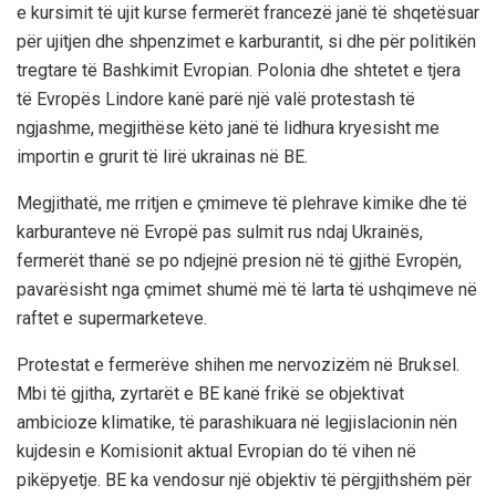
e kursimit të ujit kurse fermerët francezë janë të shqetësuar
për ujitjen dhe shpenzimet e karburantit, si dhe për politikën
tregtare të Bashkimit Evropian. Polonia dhe shtetet e tjera
të Evropës Lindore kanë parë një valë protestash të
ngjashme, megjithëse këto janë të lidhura kryesisht me
importin e grurit të lirë ukrainas në BE.
Megjithatë, me rritjen e çmimeve të plehrave kimike dhe të
karburanteve në Evropë pas sulmit rus ndaj Ukrainës,
fermerët thanë se po ndjejnë presion në të gjithë Evropën,
pavarësisht nga çmimet shumë më të larta të ushqimeve në
raftet e supermarketeve.
Protestat e fermerëve shihen me nervozizëm në Bruksel.
Mbi të gjitha, zyrtarët e BE kanë frikë se objektivat
ambicioze klimatike, të parashikuara në legjislacionin nën
kujdesin e Komisionit aktual Evropian do të vihen në
pikëpyetje. BE ka vendosur një objektiv të përgjithshëm për