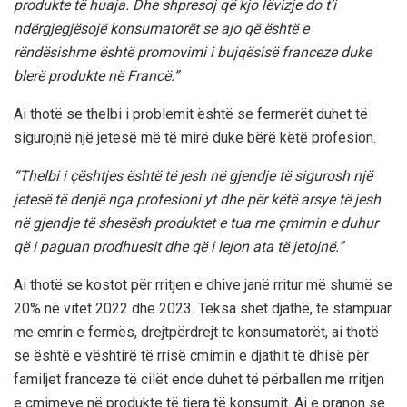
produkte të huaja. Dhe shpresoj që kjo lëvizje do t’i
ndërgjegjësojë konsumatorët se ajo që është e
rëndësishme është promovimi i bujqësisë franceze duke
blerë produkte në Francë.”
Ai thotë se thelbi i problemit është se fermerët duhet të
sigurojnë një jetesë më të mirë duke bërë këtë profesion.
“Thelbi i çështjes është të jesh në gjendje të sigurosh një
jetesë të denjë nga profesioni yt dhe për këtë arsye të jesh
në gjendje të shesësh produktet e tua me çmimin e duhur
që i paguan prodhuesit dhe që i lejon ata të jetojnë.”
Ai thotë se kostot për rritjen e dhive janë rritur më shumë se
20% në vitet 2022 dhe 2023. Teksa shet djathë, të stampuar
me emrin e fermës, drejtpërdrejt te konsumatorët, ai thotë
se është e vështirë të rrisë cmimin e djathit të dhisë për
familjet franceze të cilët ende duhet të përballen me rritjen
e çmimeve në produkte të tjera të konsumit. Ai e pranon se