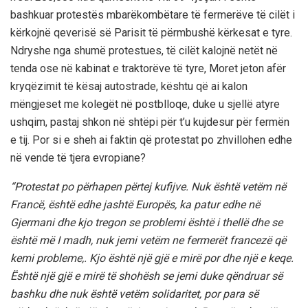
bashkuar protestës mbarëkombëtare të fermerëve të cilët i
kërkojnë qeverisë së Parisit të përmbushë kërkesat e tyre.
Ndryshe nga shumë protestues, të cilët kalojnë netët në
tenda ose në kabinat e traktorëve të tyre, Moret jeton afër
kryqëzimit të kësaj autostrade, kështu që ai kalon
mëngjeset me kolegët në postblloqe, duke u sjellë atyre
ushqim, pastaj shkon në shtëpi për t’u kujdesur për fermën
e tij. Por si e sheh ai faktin që protestat po zhvillohen edhe
në vende të tjera evropiane?
“Protestat po përhapen përtej kufijve. Nuk është vetëm në
Francë, është edhe jashtë Europës, ka patur edhe në
Gjermani dhe kjo tregon se problemi është i thellë dhe se
është më I madh, nuk jemi vetëm ne fermerët francezë që
kemi probleme,. Kjo është një gjë e mirë por dhe një e keqe.
Është një gjë e mirë të shohësh se jemi duke qëndruar së
bashku dhe nuk është vetëm solidaritet, por para së