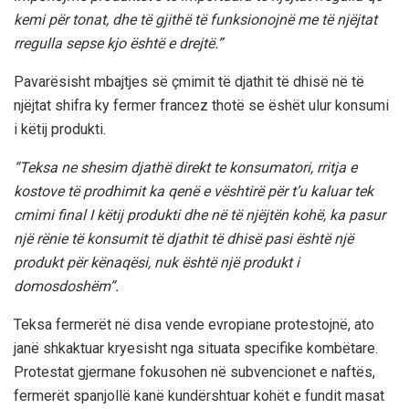
kemi për tonat, dhe të gjithë të funksionojnë me të njëjtat
rregulla sepse kjo është e drejtë.”
Pavarësisht mbajtjes së çmimit të djathit të dhisë në të
njëjtat shifra ky fermer francez thotë se ëshët ulur konsumi
i këtij produkti.
“Teksa ne shesim djathë direkt te konsumatori, rritja e
kostove të prodhimit ka qenë e vështirë për t’u kaluar tek
cmimi final I këtij produkti dhe në të njëjtën kohë, ka pasur
një rënie të konsumit të djathit të dhisë pasi është një
produkt për kënaqësi, nuk është një produkt i
domosdoshëm”.
Teksa fermerët në disa vende evropiane protestojnë, ato
janë shkaktuar kryesisht nga situata specifike kombëtare.
Protestat gjermane fokusohen në subvencionet e naftës,
fermerët spanjollë kanë kundërshtuar kohët e fundit masat