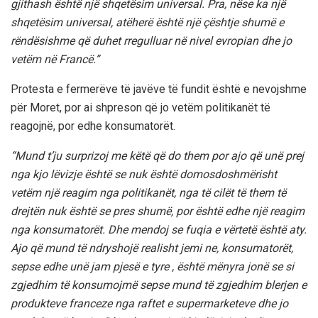
gjithash është një shqetësim universal. Pra, nëse ka një
shqetësim universal, atëherë është një çështje shumë e
rëndësishme që duhet rregulluar në nivel evropian dhe jo
vetëm në Francë.”
Protesta e fermerëve të javëve të fundit është e nevojshme
për Moret, por ai shpreson që jo vetëm politikanët të
reagojnë, por edhe konsumatorët.
“Mund t’ju surprizoj me këtë që do them por ajo që unë prej
nga kjo lëvizje është se nuk është domosdoshmërisht
vetëm një reagim nga politikanët, nga të cilët të them të
drejtën nuk është se pres shumë, por është edhe një reagim
nga konsumatorët. Dhe mendoj se fuqia e vërtetë është aty.
Ajo që mund të ndryshojë realisht jemi ne, konsumatorët,
sepse edhe unë jam pjesë e tyre , është mënyra jonë se si
zgjedhim të konsumojmë sepse mund të zgjedhim blerjen e
produkteve franceze nga raftet e supermarketeve dhe jo