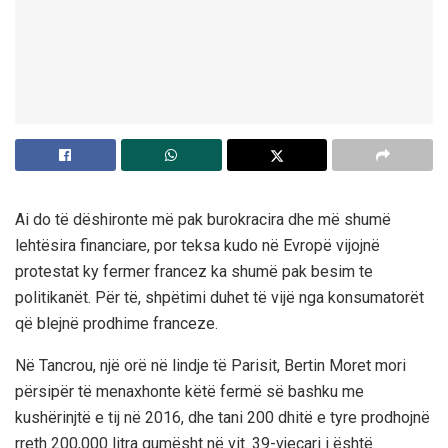
Ai do të dëshironte më pak burokracira dhe më shumë
lehtësira financiare, por teksa kudo në Evropë vijojnë
protestat ky fermer francez ka shumë pak besim te
politikanët. Për të, shpëtimi duhet të vijë nga konsumatorët
që blejnë prodhime franceze.
Në Tancrou, një orë në lindje të Parisit, Bertin Moret mori
përsipër të menaxhonte këtë fermë së bashku me
kushërinjtë e tij në 2016, dhe tani 200 dhitë e tyre prodhojnë
rreth 200,000 litra qumësht në vit. 39-vjeçari i është