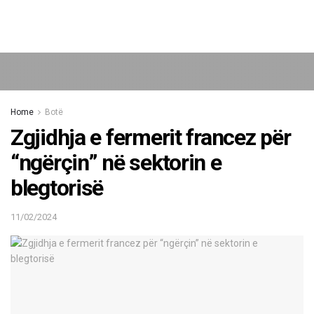
Home
Botë
Zgjidhja e fermerit francez për
“ngërçin” në sektorin e
blegtorisë
11/02/2024