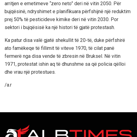
arritjen e emetimeve “zero neto” deri në vitin 2050. Për
bujqësinë, ndryshimet e planifikuara përfshijnë një reduktim
prej 50% të pesticideve kimike deri në vitin 2030. Por
sektori i bujqësisë ka një histori të gjatë protestash.
Ka patur disa valë gjatë shekullit të 20-të, duke përfshirë
ato famëkeqe të fillimit të viteve 1970, të cilat panë
fermerë nga disa vende të zbresin në Bruksel. Në vitin
1971, protestat ishin aq të dhunshme sa që policia qëlloi
dhe vrau një protestues.
/a.r