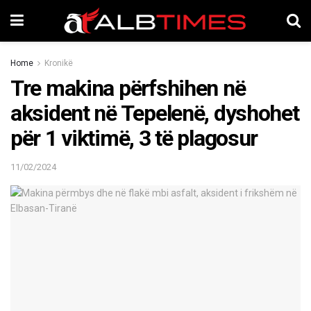
Home
Kronikë
Tre makina përfshihen në
aksident në Tepelenë, dyshohet
për 1 viktimë, 3 të plagosur
11/02/2024