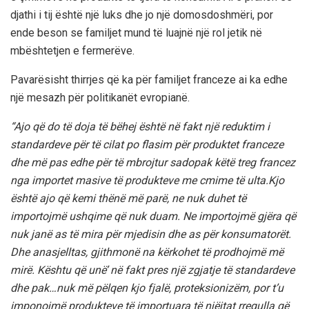
djathi i tij është një luks dhe jo një domosdoshmëri, por
ende beson se familjet mund të luajnë një rol jetik në
mbështetjen e fermerëve.
Pavarësisht thirrjes që ka për familjet franceze ai ka edhe
një mesazh për politikanët evropianë.
“Ajo që do të doja të bëhej është në fakt një reduktim i
standardeve për të cilat po flasim për produktet franceze
dhe më pas edhe për të mbrojtur sadopak këtë treg francez
nga importet masive të produkteve me cmime të ulta.Kjo
është ajo që kemi thënë më parë, ne nuk duhet të
importojmë ushqime që nuk duam. Ne importojmë gjëra që
nuk janë as të mira për mjedisin dhe as për konsumatorët.
Dhe anasjelltas, gjithmonë na kërkohet të prodhojmë më
mirë. Kështu që unë’ në fakt pres një zgjatje të standardeve
dhe pak…nuk më pëlqen kjo fjalë, proteksionizëm, por t’u
imponojmë produkteve të importuara të njëjtat rregulla që