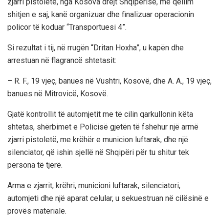
zjarri pistoletë, nga Kosova drejt Shqipërisë, me qëllim
shitjen e saj, kanë organizuar dhe finalizuar operacionin
policor të koduar “Transportuesi 4”.
Si rezultat i tij, në rrugën “Dritan Hoxha”, u kapën dhe
arrestuan në flagrancë shtetasit:
– R. F., 19 vjeç, banues në Vushtri, Kosovë, dhe A. A., 19 vjeç,
banues në Mitrovicë, Kosovë.
Gjatë kontrollit të automjetit me të cilin qarkullonin këta
shtetas, shërbimet e Policisë gjetën të fshehur një armë
zjarri pistoletë, me krëhër e municion luftarak, dhe një
silenciator, që ishin sjellë në Shqipëri për tu shitur tek
persona të tjerë.
Arma e zjarrit, krëhri, municioni luftarak, silenciatori,
automjeti dhe një aparat celular, u sekuestruan në cilësinë e
provës materiale.