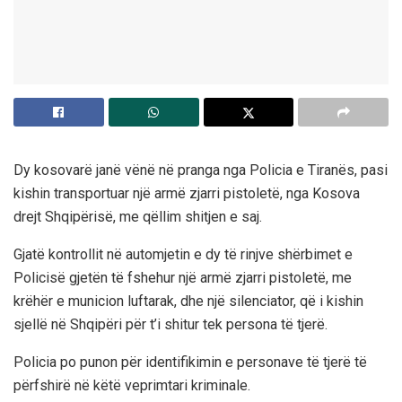
Dy kosovarë janë vënë në pranga nga Policia e Tiranës, pasi
kishin transportuar një armë zjarri pistoletë, nga Kosova
drejt Shqipërisë, me qëllim shitjen e saj.
Gjatë kontrollit në automjetin e dy të rinjve shërbimet e
Policisë gjetën të fshehur një armë zjarri pistoletë, me
krëhër e municion luftarak, dhe një silenciator, që i kishin
sjellë në Shqipëri për t’i shitur tek persona të tjerë.
Policia po punon për identifikimin e personave të tjerë të
përfshirë në këtë veprimtari kriminale.