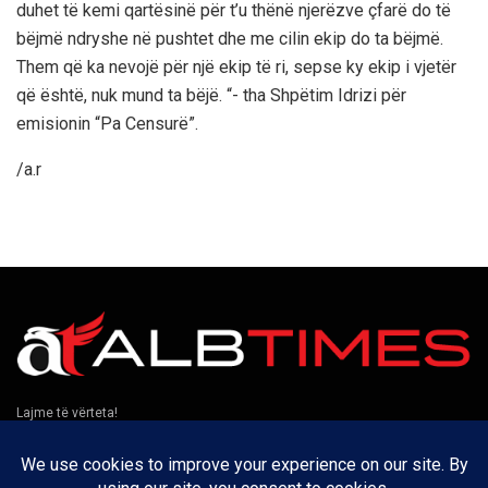
duhet të kemi qartësinë për t’u thënë njerëzve çfarë do të
bëjmë ndryshe në pushtet dhe me cilin ekip do ta bëjmë.
Them që ka nevojë për një ekip të ri, sepse ky ekip i vjetër
që është, nuk mund ta bëjë. “- tha Shpëtim Idrizi për
emisionin “Pa Censurë”.
/a.r
Lajme të vërteta!
Të tjera