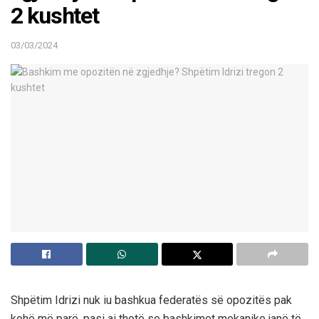
2 kushtet
03/03/2024
Shpëtim Idrizi nuk iu bashkua federatës së opozitës pak
kohë më parë, pasi ai thotë se bashkimet mekanike janë të