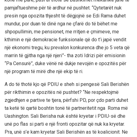
pamjaftueshme për të ardhur në pushtet. “Qytetarët nuk
presin nga opozita thjesht të dëgjojnë se Edi Rama duhet
mundur, por duan të dinë nga ne çfarë do të bëhet me
shpopullimin, me pensionet, me rritjen e çmimeve, me
kthimin e një demokracie funksionale që do t’i japë vendit
një ekonomi tregu, ku prevalon konkurenca dhe jo 5 veta që
marrin të gjitha nga një njeri”- tha zoti Idrizi për emisionin
“Pa Censurë”, duke vënë në dukje nevojën e opozitës për
një program të mirë dhe një ekip të ri.
A do të thotë kjo që PDIU e sheh si pengesë Sali Berishën
për rikthimin e opozitës në pushtet? “Ne respektojmë
zgjedhjen e partive te tjera, përfshi PD, por çdo parti duhet
ta ketë të qartë boshtin tonë të partneritetit nga Roma më
Uashington. Sali Berisha nuk është kryetar i PDIU-së dhe
unë po flas si parti e një fronti opozitar që nuk ka kryetar.
Pra, unë s’e kam kryetar Sali Berishën as të koalicionit. Ne