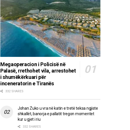
Megaoperacion i Policisë në
Palasë, rrethohet vila, arrestohet
i shumëkërkuari për
inceneratorin e Tiranës
332 SHARES
Johan Zuko u vra në katin e tretë teksa ngjiste
shkallët, banorja e pallatit tregon momentet
kur u gjet i riu
332 SHARES