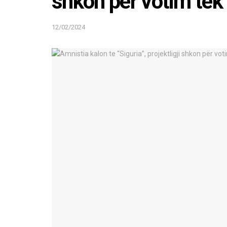
shkon për votim tek 
12/02/2024