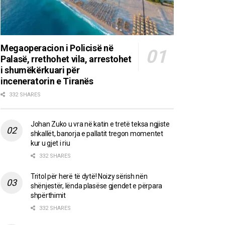
Megaoperacion i Policisë në
Palasë, rrethohet vila, arrestohet
i shumëkërkuari për
inceneratorin e Tiranës
332 SHARES
Johan Zuko u vra në katin e tretë teksa ngjiste
shkallët, banorja e pallatit tregon momentet
kur u gjet i riu
332 SHARES
Tritol për herë të dytë! Noizy sërish nën
shënjestër, lënda plasëse gjendet e përpara
shpërthimit
332 SHARES