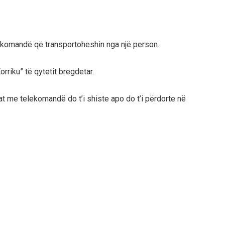
ekomandë që transportoheshin nga një person.
orriku” të qytetit bregdetar.
nat me telekomandë do t’i shiste apo do t’i përdorte në