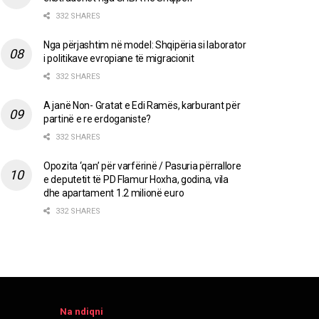
332 SHARES
Nga përjashtim në model: Shqipëria si laborator
i politikave evropiane të migracionit
332 SHARES
A janë Non- Gratat e Edi Ramës, karburant për
partinë e re erdoganiste?
332 SHARES
Opozita ‘qan’ për varfërinë / Pasuria përrallore
e deputetit të PD Flamur Hoxha, godina, vila
dhe apartament 1.2 milionë euro
332 SHARES
Na ndiqni