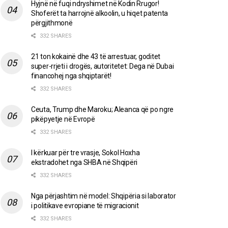
Hyjnë në fuqi ndryshimet në Kodin Rrugor!
Shoferët ta harrojnë alkoolin, u hiqet patenta
përgjithmonë
332 SHARES
21 ton kokainë dhe 43 të arrestuar, goditet
super-rrjeti i drogës, autoritetet: Dega në Dubai
financohej nga shqiptarët!
332 SHARES
Ceuta, Trump dhe Maroku; Aleanca që po ngre
pikëpyetje në Evropë
332 SHARES
I kërkuar për tre vrasje, Sokol Hoxha
ekstradohet nga SHBA në Shqipëri
332 SHARES
Nga përjashtim në model: Shqipëria si laborator
i politikave evropiane të migracionit
332 SHARES