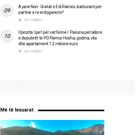
A janë Non- Gratat e Edi Ramës, karburant për
partinë e re erdoganiste?
332 SHARES
Opozita ‘qan’ për varfërinë / Pasuria përrallore
e deputetit të PD Flamur Hoxha, godina, vila
dhe apartament 1.2 milionë euro
332 SHARES
Më të lexuarat