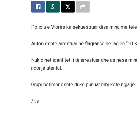
Policia e Vlorës ka sekuestruar disa mina me tel
Autori është arrestuar në flagrancë në lagjen “10 K
Nuk dihet identiteti i të arrestuar dhe as nëse mi
ndonjë atentat.
Grupi hetimor është duke punuar mbi këtë ngjarje.
/f.s