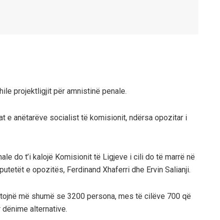
ile projektligjit për amnistinë penale.
tat e anëtarëve socialist të komisionit, ndërsa opozitar i
le do t’i kalojë Komisionit të Ligjeve i cili do të marrë në
etët e opozitës, Ferdinand Xhaferri dhe Ervin Salianji.
fitojnë më shumë se 3200 persona, mes të cilëve 700 që
 dënime alternative.