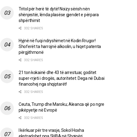
Tritol për herë të dytë! Noizy sërish nën
shënjestër, lënda plasëse gjendet e përpara
shpërthimit
332 SHARES
Hyjnë në fuqi ndryshimet në Kodin Rrugor!
Shoferët ta harrojnë alkoolin, u hiqet patenta
përgjithmonë
332 SHARES
21 ton kokainë dhe 43 të arrestuar, goditet
super-rrjeti i drogës, autoritetet: Dega në Dubai
financohej nga shqiptarët!
332 SHARES
Ceuta, Trump dhe Maroku; Aleanca që po ngre
pikëpyetje në Evropë
332 SHARES
I kërkuar për tre vrasje, Sokol Hoxha
ekstradohet nga SHBA në Shqipëri