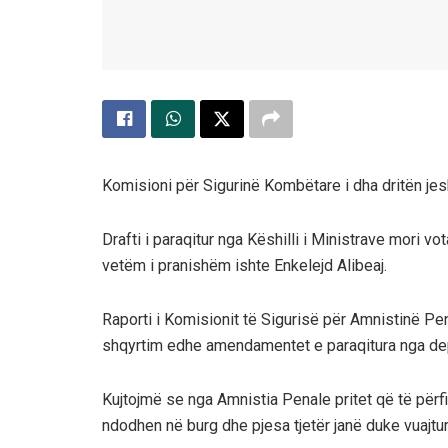
Komisioni për Sigurinë Kombëtare i dha dritën jesh
Drafti i paraqitur nga Këshilli i Ministrave mori vo
vetëm i pranishëm ishte Enkelejd Alibeaj.
Raporti i Komisionit të Sigurisë për Amnistinë Pena
shqyrtim edhe amendamentet e paraqitura nga deput
Kujtojmë se nga Amnistia Penale pritet që të për
ndodhen në burg dhe pjesa tjetër janë duke vuajtur