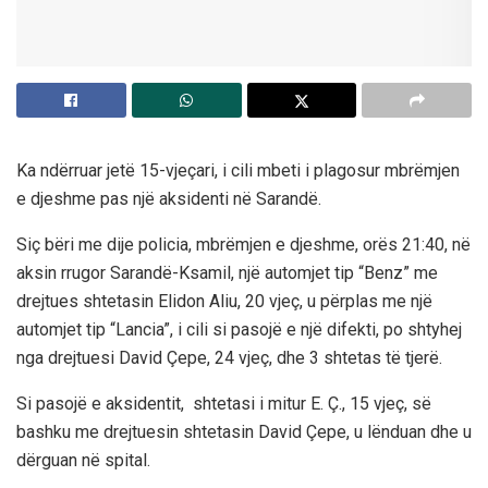
Ka ndërruar jetë 15-vjeçari, i cili mbeti i plagosur mbrëmjen
e djeshme pas një aksidenti në Sarandë.
Siç bëri me dije policia, mbrëmjen e djeshme, orës 21:40, në
aksin rrugor Sarandë-Ksamil, një automjet tip “Benz” me
drejtues shtetasin Elidon Aliu, 20 vjeç, u përplas me një
automjet tip “Lancia”, i cili si pasojë e një difekti, po shtyhej
nga drejtuesi David Çepe, 24 vjeç, dhe 3 shtetas të tjerë.
Si pasojë e aksidentit, shtetasi i mitur E. Ç., 15 vjeç, së
bashku me drejtuesin shtetasin David Çepe, u lënduan dhe u
dërguan në spital.