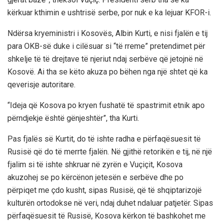
kërkuar kthimin e ushtrisë serbe, por nuk e ka lejuar KFOR-i.
Ndërsa kryeministri i Kosovës, Albin Kurti, e nisi fjalën e tij
para OKB-së duke i cilësuar si “të rreme” pretendimet për
shkelje të të drejtave të njeriut ndaj serbëve që jetojnë në
Kosovë. Ai tha se këto akuza po bëhen nga një shtet që ka
qeverisje autoritare.
“Ideja që Kosova po kryen fushatë të spastrimit etnik apo
përndjekje është gënjeshtër”, tha Kurti.
Pas fjalës së Kurtit, do të ishte radha e përfaqësuesit të
Rusisë që do të merrte fjalën. Në gjithë retorikën e tij, në një
fjalim si të ishte shkruar në zyrën e Vuçiçit, Kosova
akuzohej se po kërcënon jetesën e serbëve dhe po
përpiqet me çdo kusht, sipas Rusisë, që të shqiptarizojë
kulturën ortodokse në veri, ndaj duhet ndaluar patjetër. Sipas
përfaqësuesit të Rusisë, Kosova kërkon të bashkohet me