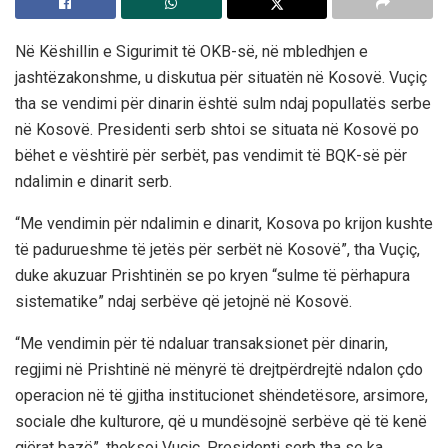
Në Këshillin e Sigurimit të OKB-së, në mbledhjen e
jashtëzakonshme, u diskutua për situatën në Kosovë. Vuçiç
tha se vendimi për dinarin është sulm ndaj popullatës serbe
në Kosovë. Presidenti serb shtoi se situata në Kosovë po
bëhet e vështirë për serbët, pas vendimit të BQK-së për
ndalimin e dinarit serb.
“Me vendimin për ndalimin e dinarit, Kosova po krijon kushte
të padurueshme të jetës për serbët në Kosovë”, tha Vuçiç,
duke akuzuar Prishtinën se po kryen “sulme të përhapura
sistematike” ndaj serbëve që jetojnë në Kosovë.
“Me vendimin për të ndaluar transaksionet për dinarin,
regjimi në Prishtinë në mënyrë të drejtpërdrejtë ndalon çdo
operacion në të gjitha institucionet shëndetësore, arsimore,
sociale dhe kulturore, që u mundësojnë serbëve që të kenë
gjërat bazë”, theksoi Vuçiç. Presidenti serb tha se ka