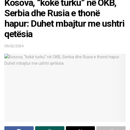
Kosova, “kokë turku” në OKB,
Serbia dhe Rusia e thonë
hapur: Duhet mbajtur me ushtri
qetësia
09/02/2024