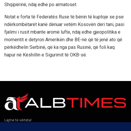
Shqipërinë, ndaj edhe po armatoset.
Notat e forta të Federatës Ruse të bënin të kuptoje se pse
ndërkombëtarët kanë dënuar vetëm Kosovën deri tani, pasi
fjalimi i rusit mbante aromë lufte, ndaj edhe gjeopolitika e
momentit e detyron Amerikën dhe BE-në që të jenë ato që
përkëdhelin Serbinë, që ka nga pas Rusinë, që foli kaq
hapur në Këshillin e Sigurimit të OKB-së.
Lajme të vërteta!