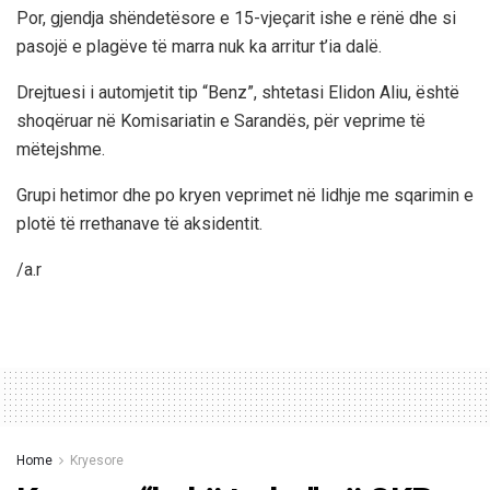
Por, gjendja shëndetësore e 15-vjeçarit ishe e rënë dhe si
pasojë e plagëve të marra nuk ka arritur t’ia dalë.
Drejtuesi i automjetit tip “Benz”, shtetasi Elidon Aliu, është
shoqëruar në Komisariatin e Sarandës, për veprime të
mëtejshme.
Grupi hetimor dhe po kryen veprimet në lidhje me sqarimin e
plotë të rrethanave të aksidentit.
/a.r
Home
Kryesore