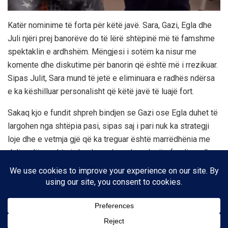
Katër nominime të forta për këtë javë. Sara, Gazi, Egla dhe
Juli njëri prej banorëve do të lërë shtëpinë më të famshme
spektaklin e ardhshëm. Mëngjesi i sotëm ka nisur me
komente dhe diskutime për banorin që është më i rrezikuar.
Sipas Julit, Sara mund të jetë e eliminuara e radhës ndërsa
e ka këshilluar personalisht që këtë javë të luajë fort.
Sakaq kjo e fundit shpreh bindjen se Gazi ose Egla duhet të
largohen nga shtëpia pasi, sipas saj i pari nuk ka strategji
loje dhe e vetmja gjë që ka treguar është marrëdhënia me
Julin ndërsa aktorja ka degraduar shpesh në ofendime dhe
ka dalë keq para publikut.
Biseda e plotë në videon më poshtë: