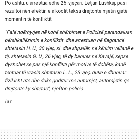
Po ashtu, u arrestua edhe 25-vjeçari, Letjan Lushkaj, pasi
rezultoi nën efektin e alkoolit teksa drejtonte mjetin gjatë
momentin të konfliktit.
“Falë ndërhyrjes në kohë shërbimet e Policisë parandaluan
përshkallëzimin e konfliktit dhe arrestuan në flagrancë
shtetasin H. U., 30 vjeç, si dhe shpallën në kërkim vëllanë e
tij, shtetasin G. U., 26 vjeç, të dy banues në Kavajë, sepse
dyshohet se pas një konflikti për motive të dobëta, kanë
tentuar të vrasin shtetasin L. L., 25 vjeç, duke e dhunuar
fizikisht atë dhe duke goditur me automjet, automjetin që
drejtonte ky shtetas”, njofton policia.
/a.r