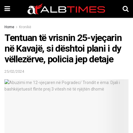
Home
Kronikë
Tentuan të vrisnin 25-vjeçarin
në Kavajë, si dështoi plani i dy
vëllezërve, policia jep detaje
25/02/2024