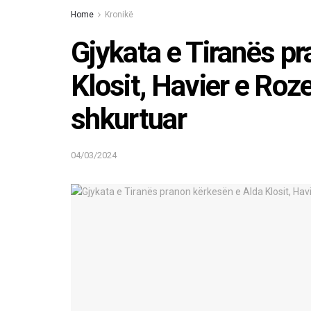
Home
Kronikë
Gjykata e Tiranës p
Klosit, Havier e Roz
shkurtuar
04/03/2024