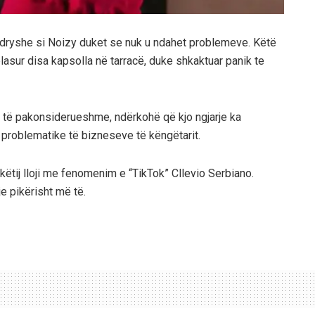
m ndryshe si Noizy duket se nuk u ndahet problemeve. Këtë
lasur disa kapsolla në tarracë, duke shkaktuar panik te
në të pakonsiderueshme, ndërkohë që kjo ngjarje ka
a problematike të bizneseve të këngëtarit.
 këtij lloji me fenomenim e “TikTok” Cllevio Serbiano.
je pikërisht më të.