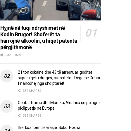
Hyjnë në fuqi ndryshimet në
Kodin Rrugor! Shoferët ta
harrojnë alkoolin, u hiqet patenta
përgjithmonë
332 SHARES
21 ton kokainë dhe 43 të arrestuar, goditet
super-rrjeti i drogës, autoritetet: Dega në Dubai
financohej nga shqiptarët!
332 SHARES
Ceuta, Trump dhe Maroku; Aleanca që po ngre
pikëpyetje në Evropë
332 SHARES
I kërkuar për tre vrasje, Sokol Hoxha