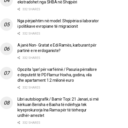
ekstradohet nga SHBA në Shqipëri
332 SHARES
Nga përjashtim në model: Shqipëria si laborator
i politikave evropiane të migracionit
332 SHARES
A janë Non- Gratat e Edi Ramës, karburant për
partinë e re erdoganiste?
332 SHARES
Opozita ‘qan’ për varfërinë / Pasuria përrallore
e deputetit të PD Flamur Hoxha, godina, vila
dhe apartament 1.2 milionë euro
332 SHARES
Libri autobiografik / Bamir Topi: 21 Janari, si më
kërkuan Berisha e Basha të ndërhyja tek
kryeprokurorja Ina Rama për të tërhequr
urdhër-arrestet
332 SHARES