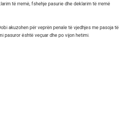
klarim të rremë, fshehje pasurie dhe deklarim të rremë
 Dobi akuzohen për veprën penale të vjedhjes me pasoja të
i pasuror është veçuar dhe po vijon hetimi.