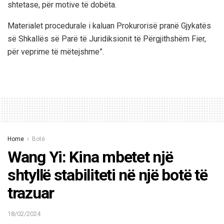
shtetase, për motive të dobëta.
Materialet procedurale i kaluan Prokurorisë pranë Gjykatës
së Shkallës së Parë të Juridiksionit të Përgjithshëm Fier,
për veprime të mëtejshme”.
Home
Botë
Wang Yi: Kina mbetet një
shtyllë stabiliteti në një botë të
trazuar
18/02/2024