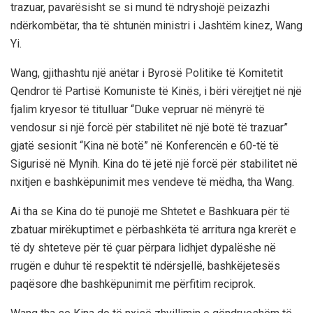
trazuar, pavarësisht se si mund të ndryshojë peizazhi
ndërkombëtar, tha të shtunën ministri i Jashtëm kinez, Wang
Yi.
Wang, gjithashtu një anëtar i Byrosë Politike të Komitetit
Qendror të Partisë Komuniste të Kinës, i bëri vërejtjet në një
fjalim kryesor të titulluar “Duke vepruar në mënyrë të
vendosur si një forcë për stabilitet në një botë të trazuar”
gjatë sesionit “Kina në botë” në Konferencën e 60-të të
Sigurisë në Mynih. Kina do të jetë një forcë për stabilitet në
nxitjen e bashkëpunimit mes vendeve të mëdha, tha Wang.
Ai tha se Kina do të punojë me Shtetet e Bashkuara për të
zbatuar mirëkuptimet e përbashkëta të arritura nga krerët e
të dy shteteve për të çuar përpara lidhjet dypalëshe në
rrugën e duhur të respektit të ndërsjellë, bashkëjetesës
paqësore dhe bashkëpunimit me përfitim reciprok.