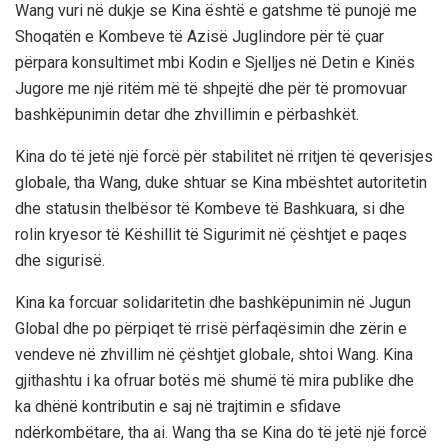
Wang vuri në dukje se Kina është e gatshme të punojë me
Shoqatën e Kombeve të Azisë Juglindore për të çuar
përpara konsultimet mbi Kodin e Sjelljes në Detin e Kinës
Jugore me një ritëm më të shpejtë dhe për të promovuar
bashkëpunimin detar dhe zhvillimin e përbashkët.
Kina do të jetë një forcë për stabilitet në rritjen të qeverisjes
globale, tha Wang, duke shtuar se Kina mbështet autoritetin
dhe statusin thelbësor të Kombeve të Bashkuara, si dhe
rolin kryesor të Këshillit të Sigurimit në çështjet e paqes
dhe sigurisë.
Kina ka forcuar solidaritetin dhe bashkëpunimin në Jugun
Global dhe po përpiqet të rrisë përfaqësimin dhe zërin e
vendeve në zhvillim në çështjet globale, shtoi Wang. Kina
gjithashtu i ka ofruar botës më shumë të mira publike dhe
ka dhënë kontributin e saj në trajtimin e sfidave
ndërkombëtare, tha ai. Wang tha se Kina do të jetë një forcë