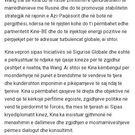
Wang tha se Kina do të nxisë zhvillimin e qëndrueshëm të
marrëdhënieve me Rusinë dhe do të promovojë stabilitetin
strategjik në rajonin e Azi-Paqësorit dhe në botë në
përgjithësi, ndërsa në të njëjtën kohë do t’i përmbahet edhe
partneritetit Kinë-BE dhe do të injektojë energji pozitive në
përpjekjet për të adresuar turbulencat globale, ai shtoi.
Kina vepron sipas Iniciativës së Sigurisë Globale dhe është
e përkushtuar të ndjekë një qasje kineze për të zgjidhur
çështjet e nxehta, tha Wang. Ai shtoi se Kina këmbëngul për
mosndërhyrje në punët e brendshme të vendeve të tjera
dhe kundërshton imponimin e pikëpamjeve të saj ndaj të
tjerëve. Kina u përmbahet qasjeve të drejta dhe objektive në
vend që të kërkojë përfitime egoiste, zgjidhjeve politike në
vend të përdorimit të forcës, tha mes të tjerash ai. Sipas
kryediplomatit kinez, Kina ka insistuar gjithmonë në
menaxhimin e dallimeve dhe zgjidhjen e mosmarrëveshjeve
përmes dialogut dhe konsultimit.