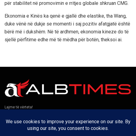
për stabilitet në promovimin e rritjes globale shkruan CMG.
Ekonomia e Kinës ka qenë e gjallë dhe elastike, tha Wang,
duke vënë në dukje se momenti i saj pozitiv afatgjatë është
bërë më i dukshëm. Në të ardhmen, ekonomia kineze do të
sjellë përfitime edhe më të mëdha për botën, theksoi ai.
Lajme të vërteta!
Të tjera
Rreth nesh
Kontakt
Puno me ne
Privatësia