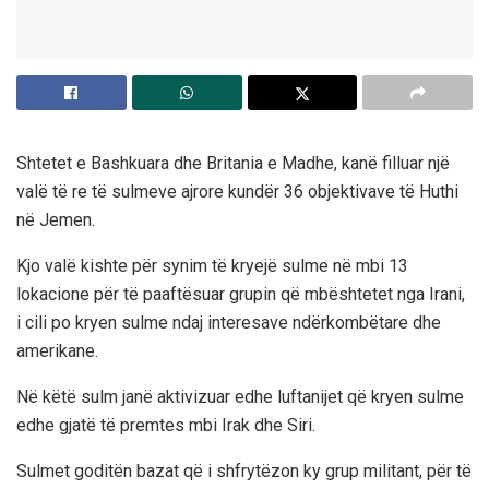
Shtetet e Bashkuara dhe Britania e Madhe, kanë filluar një
valë të re të sulmeve ajrore kundër 36 objektivave të Huthi
në Jemen.
Kjo valë kishte për synim të kryejë sulme në mbi 13
lokacione për të paaftësuar grupin që mbështetet nga Irani,
i cili po kryen sulme ndaj interesave ndërkombëtare dhe
amerikane.
Në këtë sulm janë aktivizuar edhe luftanijet që kryen sulme
edhe gjatë të premtes mbi Irak dhe Siri.
Sulmet goditën bazat që i shfrytëzon ky grup militant, për të