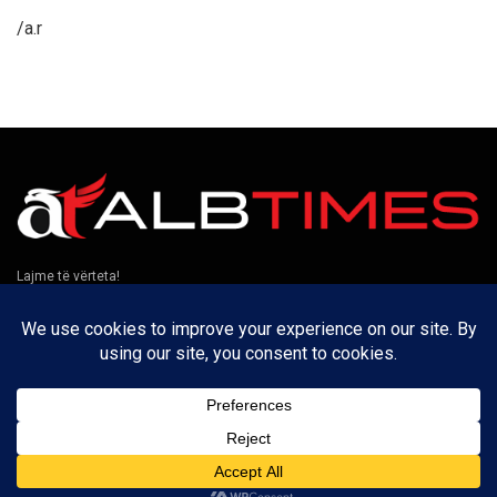
/a.r
Lajme të vërteta!
Të tjera
Rreth nesh
Kontakt
Puno me ne
Privatësia
Na ndiqni