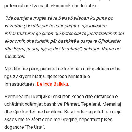
potencial më tw madh ekonomik dhe turistike.
“Me pamjet e rrugës së re Berat-Ballaban ku puna po
vazhdon çdo ditë për të çuar përpara një investim
infrastrukturor që çliron një potencial të jashtëzakonshëm
ekonomik dhe turistik për bashkitë e qarqeve Gjirokastër
dhe Berat, ju uroj një të diel të mbarë”, shkruan Rama në
facebook.
Një ditë më parë, punimet në këtë aks u inspektuan edhe
nga zv.kryeministrja, njëherësh Ministria e
Infrastrukturës,
Belinda Balluku.
Përmirësimi i këtij aksi shkurton kohën dhe distancën e
udhëtimit ndërmjet bashkive Përmet, Tepelenë, Memaliaj
dhe Gjirokastër me bashkinë Berat, ndërsa pritet të krijojë
akses më të afërt edhe me Greqinë, nëpërmjet pikës
doganore “Tre Urat”.