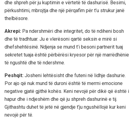
dhe shpreh për ju kuptimin e vërtetë të dashurisë. Besimi,
përkushtimi, mbrojtja dhe një përqafim për t’u strukur janë
thelbësore.
Akrepi:
Pa ndershmëri dhe integritet, do të ndiheni bosh
dhe të tradhtuar. Ju e vlerësoni qartë seksin e mirë si
dhefshehtësinë. Ndjenja se mund t’i besoni partnerit tuaj
sekretet tuaja është përbërësi kryesor për një marrëdhënie
të ngushtë dhe të ndershme.
Peshqit:
Josheni lehtësisht dhe futeni në lidhje dashurie.
Por ajo që nuk mund të duroni është të merrni emocione
negative gjatë gjithë kohës. Keni nevojë për dikë që është i
hapur dhe i ndjeshëm dhe që ju shpreh dashurinë e tij.
Gjithashtu duhet të jetë në gjendje t’ju ngushëllojë kur keni
nevojë për të.