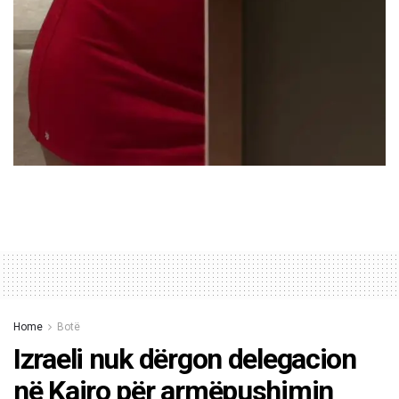
Home
Botë
Izraeli nuk dërgon delegacion
në Kajro për armëpushimin