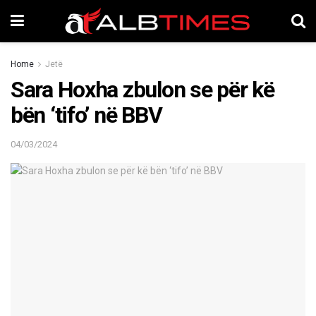
Home
Jetë
Sara Hoxha zbulon se për kë
bën ‘tifo’ në BBV
04/03/2024