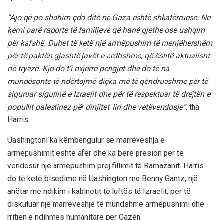
“Ajo që po shohim çdo ditë në Gaza është shkatërruese. Ne
kemi parë raporte të familjeve që hanë gjethe ose ushqim
për kafshë. Duhet të ketë një armëpushim të menjëhershëm
për të paktën gjashtë javët e ardhshme, që është aktualisht
në tryezë. Kjo do t’i nxjerrë pengjet dhe do të na
mundësonte të ndërtojmë diçka më të qëndrueshme për të
siguruar sigurinë e Izraelit dhe për të respektuar të drejtën e
popullit palestinez për dinjitet, liri dhe vetëvendosje”,
tha
Harris
.
Uashingtoni ka këmbëngulur se marrëveshja e
armëpushimit është afër dhe ka bërë presion për të
vendosur një armëpushim prej fillimit të Ramazanit. Harris
do të ketë bisedime në Uashington me Benny Gantz, një
anëtar me ndikim i kabinetit të luftës të Izraelit, për të
diskutuar një marrëveshje të mundshme armëpushimi dhe
rritjen e ndihmës humanitare për Gazën.