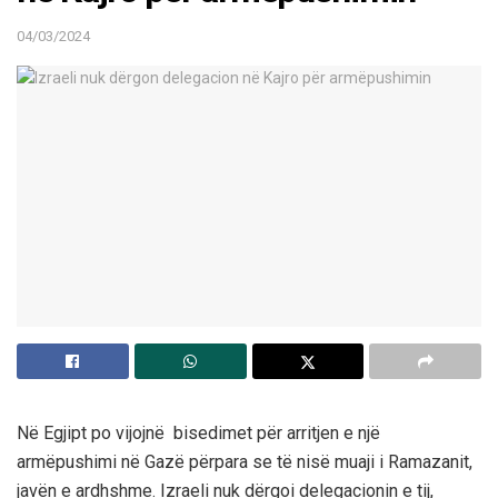
04/03/2024
Në Egjipt po vijojnë bisedimet për arritjen e një
armëpushimi në Gazë përpara se të nisë muaji i Ramazanit,
javën e ardhshme. Izraeli nuk dërgoi delegacionin e tij,