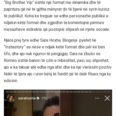
“Big Brother Vip” është një format me dinamika dhe të
papritura që në të gjitha mënyrat do të bjerë në syrin kurioz
të publikut. Koha ka treguar se edhe personazhe publikë e
ndjekin këtë format dhe zgjedhin ta komentojnë përmes
mesazheve indirekte që postojnë shpesh në rrjete sociale.
Njëra prej tyre edhe Sara Hoxha. Blogerja pyetet në
“Instastory” se nëse e ndjek këtë format dhe për kë bën
tifo, dhe ajo nuk ngurroi të përgjigjej. Sara na zbuloi se
Romeo është banori të cilin e mbështet, pasi siç shprehet,
ajo e ka takuar atë edhe nga afër dhe ka një vlerësim pozitiv.
Ndër të tjera ajo i uron këtij të fundit që të dalë fitues nga ky
edicion.