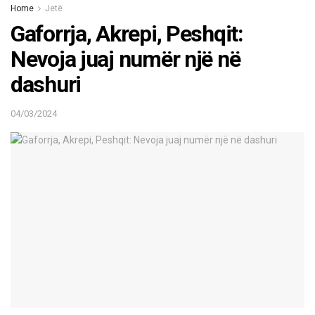
Home
Jetë
Gaforrja, Akrepi, Peshqit:
Nevoja juaj numër një në
dashuri
04/03/2024