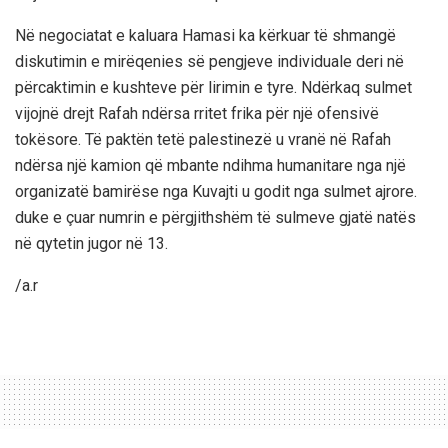
Në negociatat e kaluara Hamasi ka kërkuar të shmangë
diskutimin e mirëqenies së pengjeve individuale deri në
përcaktimin e kushteve për lirimin e tyre. Ndërkaq sulmet
vijojnë drejt Rafah ndërsa rritet frika për një ofensivë
tokësore. Të paktën tetë palestinezë u vranë në Rafah
ndërsa një kamion që mbante ndihma humanitare nga një
organizatë bamirëse nga Kuvajti u godit nga sulmet ajrore.
duke e çuar numrin e përgjithshëm të sulmeve gjatë natës
në qytetin jugor në 13.
/a.r