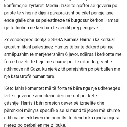
konfirmojnë zyrtarët. Media izraelite njoftoi se qeveria po
priste të vihej në dijeni paraprakisht se cilët pengje janë
ende gjallë dhe sa palestinezë të burgosur kërkon Hamasi
që të lirohen në këmbim të secilit prej pengjeve.
Zëvendëspresidentja e SHBA Kamala Harris i ka kërkuar
grupit militant palestinez Hamas të binte dakord për një
armëpushim të menjëhershëm 6 javor, ndërsa i kërkonte me
forcë Izraelit të bëjë më shumë për të rritur dërgesat e
ndihmave në Gaza, ku njerëz të pafajshëm po përballen me
një katastrofë humanitare.
Këto ishin komentet më të forta të bëra nga një udhëheqës i
lartë i qeverisë amerikane deri më sot për këtë
çështje. Harris i bëri presion qeverisë izraelite dhe
përshkroi mënyra specifike se si mund të jepen më shumë
ndihma në enklavën me popullsi të dendur ku qindra mijëra
njerëz po përballen me zi buke.