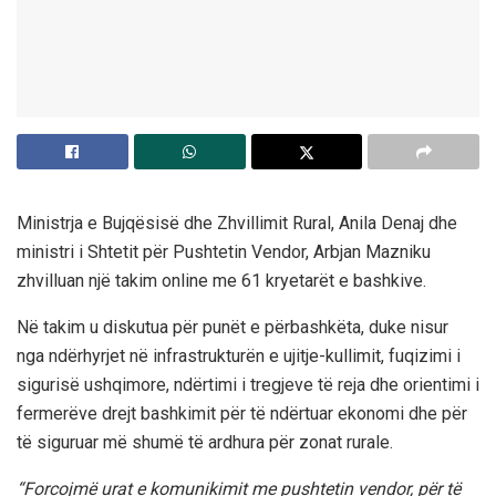
Ministrja e Bujqësisë dhe Zhvillimit Rural, Anila Denaj dhe
ministri i Shtetit për Pushtetin Vendor, Arbjan Mazniku
zhvilluan një takim online me 61 kryetarët e bashkive.
Në takim u diskutua për punët e përbashkëta, duke nisur
nga ndërhyrjet në infrastrukturën e ujitje-kullimit, fuqizimi i
sigurisë ushqimore, ndërtimi i tregjeve të reja dhe orientimi i
fermerëve drejt bashkimit për të ndërtuar ekonomi dhe për
të siguruar më shumë të ardhura për zonat rurale.
“Forcojmë urat e komunikimit me pushtetin vendor, për të