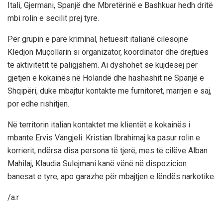
Itali, Gjermani, Spanjë dhe Mbretërinë e Bashkuar hedh dritë
mbi rolin e secilit prej tyre.
Për grupin e parë kriminal, hetuesit italianë cilësojnë
Kledjon Muçollarin si organizator, koordinator dhe drejtues
të aktivitetit të paligjshëm. Ai dyshohet se kujdesej për
gjetjen e kokainës në Holandë dhe hashashit në Spanjë e
Shqipëri, duke mbajtur kontakte me furnitorët, marrjen e saj,
por edhe rishitjen.
Në territorin italian kontaktet me klientët e kokainës i
mbante Ervis Vangjeli. Kristian Ibrahimaj ka pasur rolin e
korrierit, ndërsa disa persona të tjerë, mes të cilëve Alban
Mahilaj, Klaudia Sulejmani kanë vënë në dispozicion
banesat e tyre, apo garazhe për mbajtjen e lëndës narkotike.
/a.r