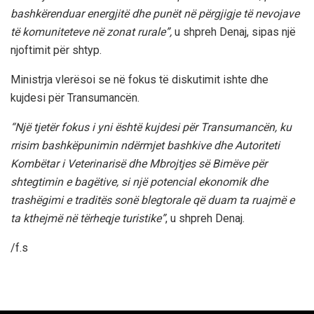
bashkërenduar energjitë dhe punët në përgjigje të nevojave
të komuniteteve në zonat rurale”,
u shpreh Denaj, sipas një
njoftimit për shtyp.
Ministrja vlerësoi se në fokus të diskutimit ishte dhe
kujdesi për Transumancën.
“Një tjetër fokus i yni është kujdesi për Transumancën, ku
rrisim bashkëpunimin ndërmjet bashkive dhe Autoriteti
Kombëtar i Veterinarisë dhe Mbrojtjes së Bimëve për
shtegtimin e bagëtive, si një potencial ekonomik dhe
trashëgimi e traditës sonë blegtorale që duam ta ruajmë e
ta kthejmë në tërheqje turistike”
, u shpreh Denaj.
/f.s