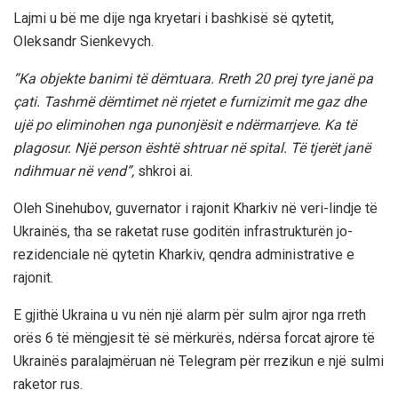
Lajmi u bë me dije nga kryetari i bashkisë së qytetit,
Oleksandr Sienkevych.
“Ka objekte banimi të dëmtuara. Rreth 20 prej tyre janë pa
çati. Tashmë dëmtimet në rrjetet e furnizimit me gaz dhe
ujë po eliminohen nga punonjësit e ndërmarrjeve. Ka të
plagosur. Një person është shtruar në spital. Të tjerët janë
ndihmuar në vend”,
shkroi ai.
Oleh Sinehubov, guvernator i rajonit Kharkiv në veri-lindje të
Ukrainës, tha se raketat ruse goditën infrastrukturën jo-
rezidenciale në qytetin Kharkiv, qendra administrative e
rajonit.
E gjithë Ukraina u vu nën një alarm për sulm ajror nga rreth
orës 6 të mëngjesit të së mërkurës, ndërsa forcat ajrore të
Ukrainës paralajmëruan në Telegram për rrezikun e një sulmi
raketor rus.