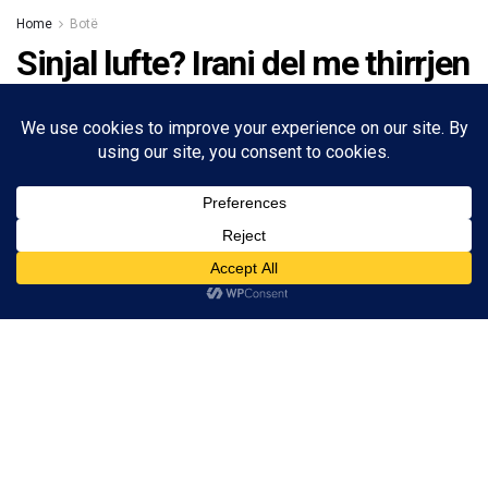
Home
Botë
Sinjal lufte? Irani del me thirrjen
urgjente: Largohuni sa më
shpejt nga Ngushtica e
Hormuzit!
09/06/2026