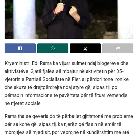
Kryeministri Edi Rama ka vijuar sulmet ndaj blogerëve dhe
aktivistëve. Gjatë fjalës së mbajtur në aktivitetin për 35-
vjetorin e Partisë Socialiste në Fier, ai përdori tone ironike
dhe akuza të drejtpërdrejta ndaj atyre që, sipas tij, po
përhapin informacione të pavërteta për të fituar vëmendje
në rrjetet sociale.
Rama tha se qeveria do të përballet gjithmonë me probleme
për sa kohë që, sipas tij, ka njerëz që flasin në emër të
mbrojtjes së mjedisit, por veprojnë në kundërshtim me atë