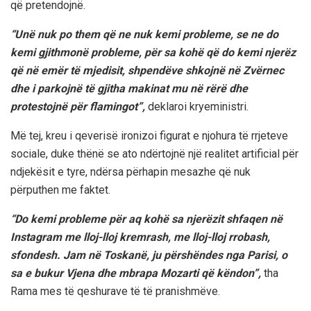
që pretendojnë.
“Unë nuk po them që ne nuk kemi probleme, se ne do
kemi gjithmonë probleme, për sa kohë që do kemi njerëz
që në emër të mjedisit, shpendëve shkojnë në Zvërnec
dhe i parkojnë të gjitha makinat mu në rërë dhe
protestojnë për flamingot”,
deklaroi kryeministri.
Më tej, kreu i qeverisë ironizoi figurat e njohura të rrjeteve
sociale, duke thënë se ato ndërtojnë një realitet artificial për
ndjekësit e tyre, ndërsa përhapin mesazhe që nuk
përputhen me faktet.
“Do kemi probleme për aq kohë sa njerëzit shfaqen në
Instagram me lloj-lloj kremrash, me lloj-lloj rrobash,
sfondesh. Jam në Toskanë, ju përshëndes nga Parisi, o
sa e bukur Vjena dhe mbrapa Mozarti që këndon”,
tha
Rama mes të qeshurave të të pranishmëve.