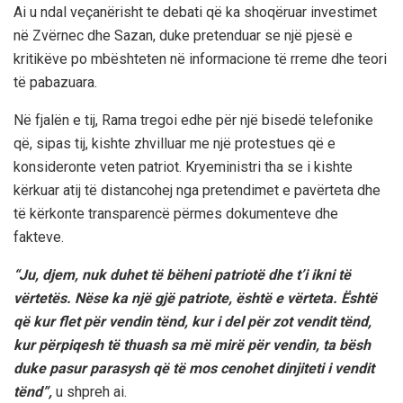
Ai u ndal veçanërisht te debati që ka shoqëruar investimet
në Zvërnec dhe Sazan, duke pretenduar se një pjesë e
kritikëve po mbështeten në informacione të rreme dhe teori
të pabazuara.
Në fjalën e tij, Rama tregoi edhe për një bisedë telefonike
që, sipas tij, kishte zhvilluar me një protestues që e
konsideronte veten patriot. Kryeministri tha se i kishte
kërkuar atij të distancohej nga pretendimet e pavërteta dhe
të kërkonte transparencë përmes dokumenteve dhe
fakteve.
“Ju, djem, nuk duhet të bëheni patriotë dhe t’i ikni të
vërtetës. Nëse ka një gjë patriote, është e vërteta. Është
që kur flet për vendin tënd, kur i del për zot vendit tënd,
kur përpiqesh të thuash sa më mirë për vendin, ta bësh
duke pasur parasysh që të mos cenohet dinjiteti i vendit
tënd”,
u shpreh ai.