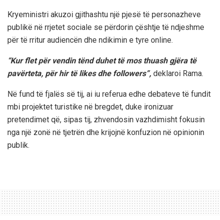
Kryeministri akuzoi gjithashtu një pjesë të personazheve
publikë në rrjetet sociale se përdorin çështje të ndjeshme
për të rritur audiencën dhe ndikimin e tyre online.
“Kur flet për vendin tënd duhet të mos thuash gjëra të
pavërteta, për hir të likes dhe followers”,
deklaroi Rama.
Në fund të fjalës së tij, ai iu referua edhe debateve të fundit
mbi projektet turistike në bregdet, duke ironizuar
pretendimet që, sipas tij, zhvendosin vazhdimisht fokusin
nga një zonë në tjetrën dhe krijojnë konfuzion në opinionin
publik.