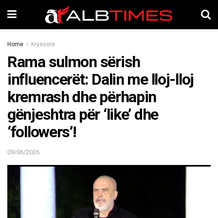
Home
Kryesore
Rama sulmon sërish
influencerët: Dalin me lloj-lloj
kremrash dhe përhapin
gënjeshtra për ‘like’ dhe
‘followers’!
09/06/2026