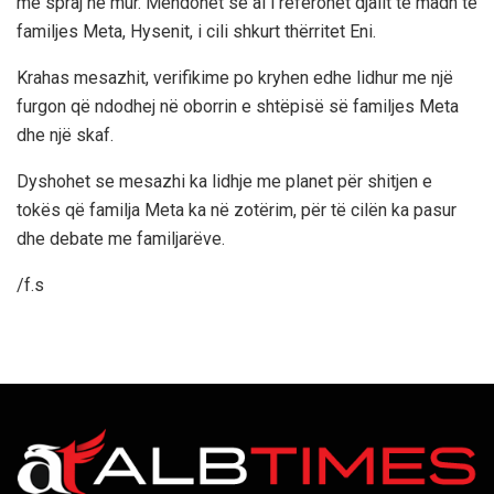
me spraj në mur. Mendohet se ai i referohet djalit të madh të
familjes Meta, Hysenit, i cili shkurt thërritet Eni.
Krahas mesazhit, verifikime po kryhen edhe lidhur me një
furgon që ndodhej në oborrin e shtëpisë së familjes Meta
dhe një skaf.
Dyshohet se mesazhi ka lidhje me planet për shitjen e
tokës që familja Meta ka në zotërim, për të cilën ka pasur
dhe debate me familjarëve.
/f.s