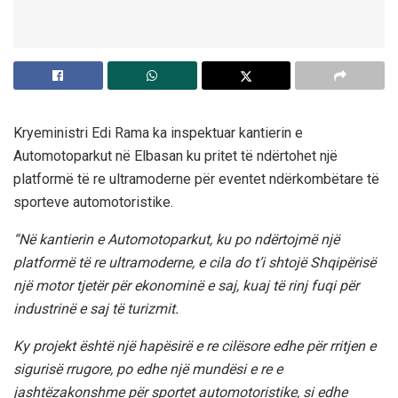
Kryeministri Edi Rama ka inspektuar kantierin e
Automotoparkut në Elbasan ku pritet të ndërtohet një
platformë të re ultramoderne për eventet ndërkombëtare të
sporteve automotoristike.
“Në kantierin e Automotoparkut, ku po ndërtojmë një
platformë të re ultramoderne, e cila do t’i shtojë Shqipërisë
një motor tjetër për ekonominë e saj, kuaj të rinj fuqi për
industrinë e saj të turizmit.
Ky projekt është një hapësirë e re cilësore edhe për rritjen e
sigurisë rrugore, po edhe një mundësi e re e
jashtëzakonshme për sportet automotoristike, si edhe