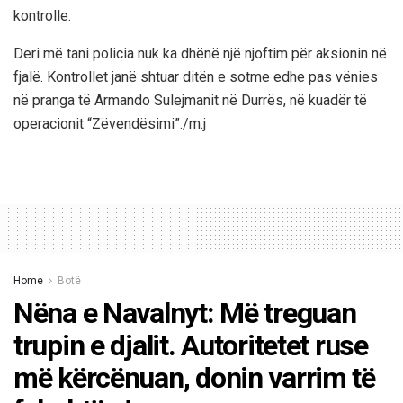
kontrolle.
Deri më tani policia nuk ka dhënë një njoftim për aksionin në
fjalë. Kontrollet janë shtuar ditën e sotme edhe pas vënies
në pranga të Armando Sulejmanit në Durrës, në kuadër të
operacionit “Zëvendësimi”./m.j
Home
Botë
Nëna e Navalnyt: Më treguan
trupin e djalit. Autoritetet ruse
më kërcënuan, donin varrim të