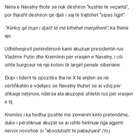
Nëna e Navalny thotë se nuk dëshiron “kushte të veçanta”,
por thjesht dëshiron që djali i saj të trajtohet “sipas ligjit”.
“Kërkoj që trupi i djalit të më kthehet menjëherë”,
ka thënë
ajo.
Udhëheqësit perëndimorë kanë akuzuar presidentin rus
Vladimir Putin dhe Kremlinin për vrasjen e Navalny, i cili
ishte burgosur në një koloni të largët penale siberiane.
Ekipi i liderit të opozitës tha në X të enjten se në
certifikatën e vdekjes së Navalny thuhet se ai vdiq për
shkaqe natyrore, ndërsa ata akuzojnë shtetin rus për vrasjen
e tij.
Kremlini i ka hedhur poshtë me zemërim këto pretendime,
duke i përshkruar akuzat se ai ishte helmuar nga agjenti
nervor novichok si “absolutisht të pabazuara”./m.j