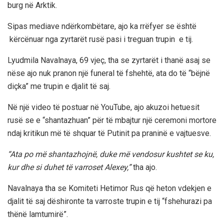
burg në Arktik.
Sipas mediave ndërkombëtare, ajo ka rrëfyer se është
kërcënuar nga zyrtarët rusë pasi i treguan trupin e tij.
Lyudmila Navalnaya, 69 vjeç, tha se zyrtarët i thanë asaj se
nëse ajo nuk pranon një funeral të fshehtë, ata do të “bëjnë
diçka” me trupin e djalit të saj.
Në një video të postuar në YouTube, ajo akuzoi hetuesit
rusë se e “shantazhuan” për të mbajtur një ceremoni mortore
ndaj kritikun më të shquar të Putinit pa praninë e vajtuesve.
“Ata po më shantazhojnë, duke më vendosur kushtet se ku,
kur dhe si duhet të varroset Alexey,”
tha ajo.
Navalnaya tha se Komiteti Hetimor Rus që heton vdekjen e
djalit të saj dëshironte ta varroste trupin e tij “fshehurazi pa
thënë lamtumirë”.