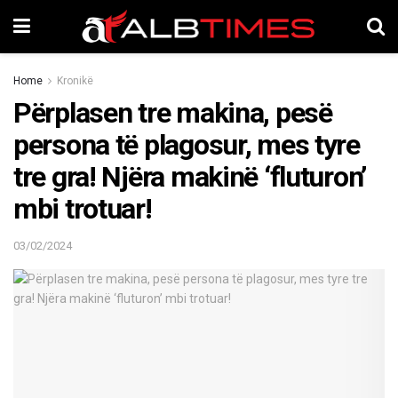
Home
Kronikë
Përplasen tre makina, pesë
persona të plagosur, mes tyre
tre gra! Njëra makinë ‘fluturon’
mbi trotuar!
03/02/2024