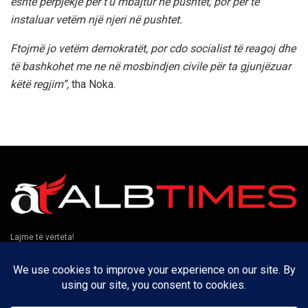
është përpjekje për t’u mbajtur në pushtet, por për të
instaluar vetëm një njeri në pushtet.
Ftojmë jo vetëm demokratët, por cdo socialist të reagoj dhe
të bashkohet me ne në mosbindjen civile për ta gjunjëzuar
këtë regjim”,
tha Noka.
Lajme të vërteta!
Të tjera
Rreth nesh
Kontakt
Puno me ne
Privatësia