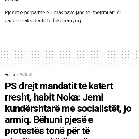
Pjesët e përparme e 3 makinave janë të “thërrmuar” si
pasojë e aksidentit të frikshëm./m.j
Home
Politikë
PS drejt mandatit të katërt
rresht, habit Noka: Jemi
kundërshtarë me socialistët, jo
armiq. Bëhuni pjesë e
protestës tonë për të