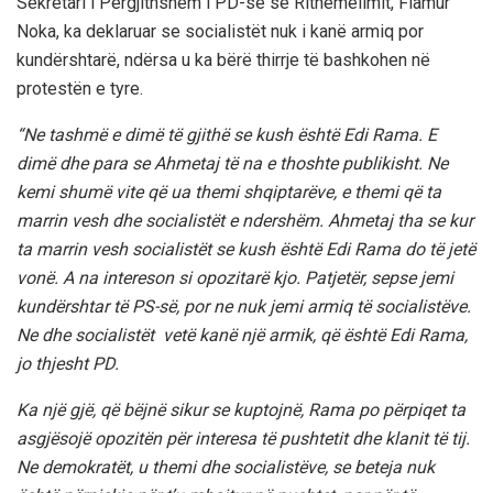
Sekretari i Përgjithshëm i PD-së së Rithemelimit, Flamur
Noka, ka deklaruar se socialistët nuk i kanë armiq por
kundërshtarë, ndërsa u ka bërë thirrje të bashkohen në
protestën e tyre.
“Ne tashmë e dimë të gjithë se kush është Edi Rama. E
dimë dhe para se Ahmetaj të na e thoshte publikisht. Ne
kemi shumë vite që ua themi shqiptarëve, e themi që ta
marrin vesh dhe socialistët e ndershëm. Ahmetaj tha se kur
ta marrin vesh socialistët se kush është Edi Rama do të jetë
vonë. A na intereson si opozitarë kjo. Patjetër, sepse jemi
kundërshtar të PS-së, por ne nuk jemi armiq të socialistëve.
Ne dhe socialistët vetë kanë një armik, që është Edi Rama,
jo thjesht PD.
Ka një gjë, që bëjnë sikur se kuptojnë, Rama po përpiqet ta
asgjësojë opozitën për interesa të pushtetit dhe klanit të tij.
Ne demokratët, u themi dhe socialistëve, se beteja nuk