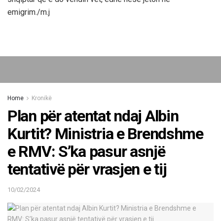
emigrim./m.j
Home
Kronikë
Plan për atentat ndaj Albin
Kurtit? Ministria e Brendshme
e RMV: S’ka pasur asnjë
tentativë për vrasjen e tij
10/02/2024