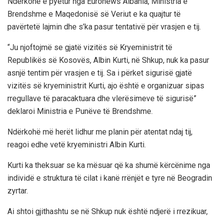
Ndërkohë e pyetur nga Euronews Albania, Ministria e
Brendshme e Maqedonisë së Veriut e ka quajtur të
pavërtetë lajmin dhe s’ka pasur tentativë për vrasjen e tij.
“Ju njoftojmë se gjatë vizitës së Kryeministrit të
Republikës së Kosovës, Albin Kurti, në Shkup, nuk ka pasur
asnjë tentim për vrasjen e tij. Sa i përket sigurisë gjatë
vizitës së kryeministrit Kurti, ajo është e organizuar sipas
rregullave të paracaktuara dhe vlerësimeve të sigurisë”
deklaroi Ministria e Punëve të Brendshme.
Ndërkohë më herët lidhur me planin për atentat ndaj tij,
reagoi edhe vetë kryeministri Albin Kurti.
Kurti ka theksuar se ka mësuar që ka shumë kërcënime nga
individë e struktura të cilat i kanë rrënjët e tyre në Beogradin
zyrtar.
Ai shtoi gjithashtu se në Shkup nuk është ndjerë i rrezikuar,