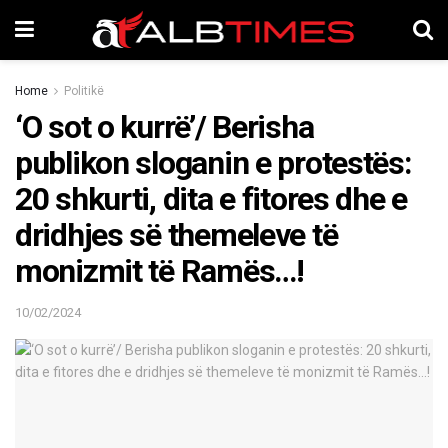
Home
Politikë
‘O sot o kurrë’/ Berisha
publikon sloganin e protestës:
20 shkurti, dita e fitores dhe e
dridhjes së themeleve të
monizmit të Ramës…!
10/02/2024