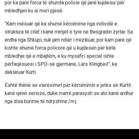
por ka parë forca të shumta policie që janë kujdesur për
mbledhjen ku ai mori pjesë.
“Kam mësuar që ka shumë kërcënime nga individë e
struktura të cilat i kanë rrënjët e tyre në Beogradin zyrtar. Sa
erdha nga Shkupi, nuk jam ndier i rrezikuar, por kam parë që
kishte shumë forca policore që u kujdesen për këtë
mbledhje që e mbajtëm, e ku mysafiri special ishte
përfaqësuesi i SPD-së gjermane, Lars Klingbeil”, ka
deklaruar Kurti.
Është thënë se vlerësimet për kërcënimin e jetës së Kurtit
kanë qenë serioze, duke marrë parasysh se ato kanë ardhur
nga disa burime të ndryshme./m.j