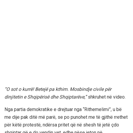
“O sot o kurrë! Betejë pa kthim. Mosbindje civile për
dinjitetin e Shqipërisë dhe Shqiptarëve,”
shkruhet në video.
Nga partia demokratike e drejtuar nga “Rithemelimi”, u bë
me dije pak ditë më parë, se po punohet me të gjithë rrethet
për këtë protestë, ndërsa pritet që në shesh të jetë çdo
shqiptar që e do vendin vet, edhe nëse jeton në