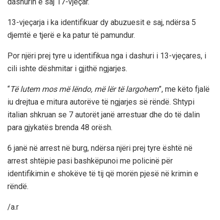
dashurin e saj 17-vjeçar.
13-vjeçarja i ka identifikuar dy abuzuesit e saj, ndërsa 5
djemtë e tjerë e ka patur të pamundur.
Por njëri prej tyre u identifikua nga i dashuri i 13-vjeçares, i
cili ishte dëshmitar i gjithë ngjarjes.
“
Të lutem mos më lëndo, më lër të largohem
”, me këto fjalë
iu drejtua e mitura autorëve të ngjarjes së rëndë. Shtypi
italian shkruan se 7 autorët janë arrestuar dhe do të dalin
para gjykatës brenda 48 orësh.
6 janë në arrest në burg, ndërsa njëri prej tyre është në
arrest shtëpie pasi bashkëpunoi me policinë për
identifikimin e shokëve të tij që morën pjesë në krimin e
rëndë.
/a.r