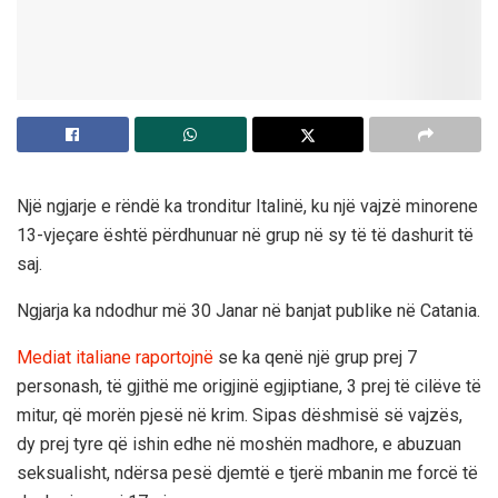
Një ngjarje e rëndë ka tronditur Italinë, ku një vajzë minorene
13-vjeçare është përdhunuar në grup në sy të të dashurit të
saj.
Ngjarja ka ndodhur më 30 Janar në banjat publike në Catania.
Mediat italiane raportojnë
se ka qenë një grup prej 7
personash, të gjithë me origjinë egjiptiane, 3 prej të cilëve të
mitur, që morën pjesë në krim. Sipas dëshmisë së vajzës,
dy prej tyre që ishin edhe në moshën madhore, e abuzuan
seksualisht, ndërsa pesë djemtë e tjerë mbanin me forcë të