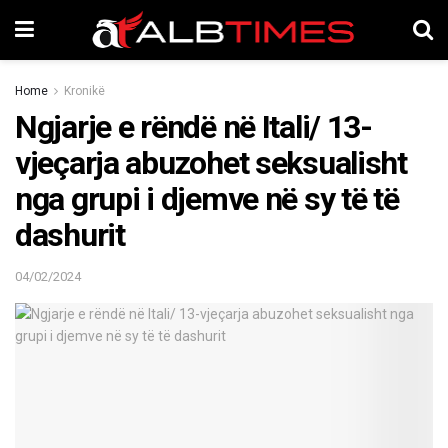
Home
Kronikë
Ngjarje e rëndë në Itali/ 13-
vjeçarja abuzohet seksualisht
nga grupi i djemve në sy të të
dashurit
04/02/2024