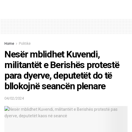
Home
Politikë
Nesër mblidhet Kuvendi,
militantët e Berishës protestë
para dyerve, deputetët do të
bllokojnë seancën plenare
04/02/2024