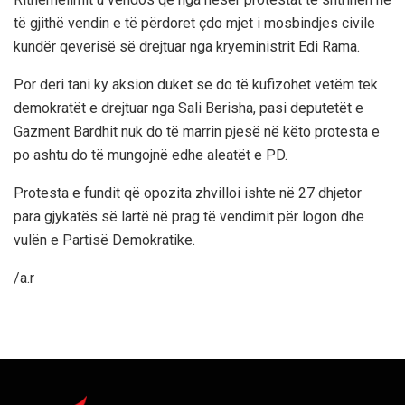
të gjithë vendin e të përdoret çdo mjet i mosbindjes civile
kundër qeverisë së drejtuar nga kryeministrit Edi Rama.
Por deri tani ky aksion duket se do të kufizohet vetëm tek
demokratët e drejtuar nga Sali Berisha, pasi deputetët e
Gazment Bardhit nuk do të marrin pjesë në këto protesta e
po ashtu do të mungojnë edhe aleatët e PD.
Protesta e fundit që opozita zhvilloi ishte në 27 dhjetor
para gjykatës së lartë në prag të vendimit për logon dhe
vulën e Partisë Demokratike.
/a.r