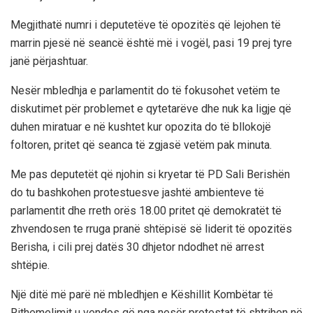
Megjithatë numri i deputetëve të opozitës që lejohen të
marrin pjesë në seancë është më i vogël, pasi 19 prej tyre
janë përjashtuar.
Nesër mbledhja e parlamentit do të fokusohet vetëm te
diskutimet për problemet e qytetarëve dhe nuk ka ligje që
duhen miratuar e në kushtet kur opozita do të bllokojë
foltoren, pritet që seanca të zgjasë vetëm pak minuta.
Me pas deputetët që njohin si kryetar të PD Sali Berishën
do tu bashkohen protestuesve jashtë ambienteve të
parlamentit dhe rreth orës 18.00 pritet që demokratët të
zhvendosen te rruga pranë shtëpisë së liderit të opozitës
Berisha, i cili prej datës 30 dhjetor ndodhet në arrest
shtëpie.
Një ditë më parë në mbledhjen e Këshillit Kombëtar të
Rithemelimit u vendos që nga nesër protestat të shtrihen në