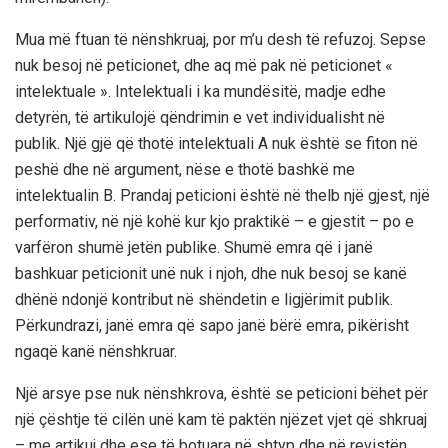
Mua më ftuan të nënshkruaj, por m’u desh të refuzoj. Sepse
nuk besoj në peticionet, dhe aq më pak në peticionet «
intelektuale ». Intelektuali i ka mundësitë, madje edhe
detyrën, të artikulojë qëndrimin e vet individualisht në
publik. Një gjë që thotë intelektuali A nuk është se fiton në
peshë dhe në argument, nëse e thotë bashkë me
intelektualin B. Prandaj peticioni është në thelb një gjest, një
performativ, në një kohë kur kjo praktikë – e gjestit – po e
varfëron shumë jetën publike. Shumë emra që i janë
bashkuar peticionit unë nuk i njoh, dhe nuk besoj se kanë
dhënë ndonjë kontribut në shëndetin e ligjërimit publik.
Përkundrazi, janë emra që sapo janë bërë emra, pikërisht
ngaqë kanë nënshkruar.
Një arsye pse nuk nënshkrova, është se peticioni bëhet për
një çështje të cilën unë kam të paktën njëzet vjet që shkruaj
– me artikuj dhe ese të botuara në shtyp dhe në revistën