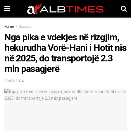
Home
Sociale
Nga pika e vdekjes në rizgjim,
hekurudha Vorë-Hani i Hotit nis
në 2025, do transportojë 2.3
mln pasagjerë
28/02/2024