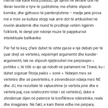
meritë nuk kanë këta pseudo, që sjellin në ekrane dhe në
librari teoritë e tyre të çuditshme, me efekte shpesh
komike, dhe gjithsesi të pambrojtshme – madje janë prova
më e mirë se kultura shqip nuk arrin dot të artikulohet në
nivelin akademik dhe mund të prodhojë vetëm ligjërim
folklorik, të denjë për ndonjë muze të papjekurisë
intelektuale ballkanike.
Për fat të keq, çfarë duhet të ishte pjesë e një debati për të
çuar drejt së vërtetës, nëpërmjet argumentit dhe kundër-
argumentit, tek ne shpesh njëjtësohet me përplasjen «
politike », të tillë si ajo që ndodh në parlament në Tiranë, ku i
duhet siguruar fitorja palës « sonë ». Ndarjen mes së
vërtetës dhe së pavërtetës, e zëvendëson ndarja mes NE
dhe JU, me rezultate të vajtueshme (e vërteta jonë dhe e
vërteta juaj, ose relativizimi total i së vërtetës); duke e
shndërruar dijen në patericë të konflikteve ndëretnike, reale
dhe imagjinare. Në fakt, e kam thënë edhe më përpara,