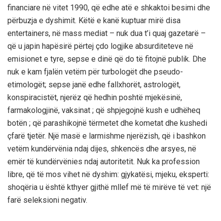
financiare në vitet 1990, që edhe atë e shkaktoi besimi dhe
përbuzja e dyshimit. Këtë e kanë kuptuar mirë disa
entertainers, në mass mediat – nuk dua t’i quaj gazetarë –
që u japin hapësirë përtej çdo logjike absurditeteve në
emisionet e tyre, sepse e dinë që do të fitojnë publik. Dhe
nuk e kam fjalën vetëm për turbologët dhe pseudo-
etimologët; sepse janë edhe fallxhorët, astrologët,
konspiracistët, njerëz që hedhin poshtë mjekësinë,
farmakologjinë, vaksinat ; që shpjegojnë kush e udhëheq
botën ; që parashikojnë tërmetet dhe kometat dhe kushedi
çfarë tjetër. Një masë e larmishme njerëzish, që i bashkon
vetëm kundërvënia ndaj dijes, shkencës dhe arsyes, në
emër të kundërvënies ndaj autoritetit. Nuk ka profession
libre, që të mos vihet në dyshim: gjykatësi, mjeku, eksperti:
shoqëria u është kthyer gjithë mllef më të mirëve të vet: një
farë seleksioni negativ.