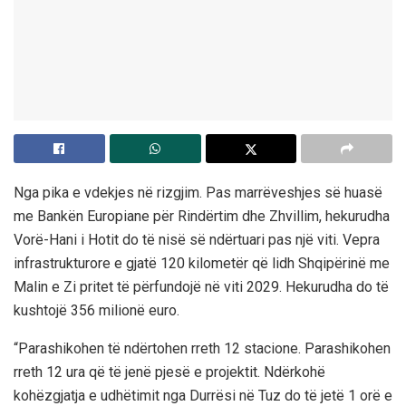
Nga pika e vdekjes në rizgjim. Pas marrëveshjes së huasë
me Bankën Europiane për Rindërtim dhe Zhvillim, hekurudha
Vorë-Hani i Hotit do të nisë së ndërtuari pas një viti. Vepra
infrastrukturore e gjatë 120 kilometër që lidh Shqipërinë me
Malin e Zi pritet të përfundojë në viti 2029. Hekurudha do të
kushtojë 356 milionë euro.
“Parashikohen të ndërtohen rreth 12 stacione. Parashikohen
rreth 12 ura që të jenë pjesë e projektit. Ndërkohë
kohëzgjatja e udhëtimit nga Durrësi në Tuz do të jetë 1 orë e