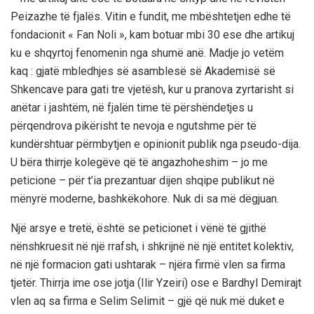
Peizazhe të fjalës. Vitin e fundit, me mbështetjen edhe të
fondacionit « Fan Noli », kam botuar mbi 30 ese dhe artikuj
ku e shqyrtoj fenomenin nga shumë anë. Madje jo vetëm
kaq : gjatë mbledhjes së asamblesë së Akademisë së
Shkencave para gati tre vjetësh, kur u pranova zyrtarisht si
anëtar i jashtëm, në fjalën time të përshëndetjes u
përqendrova pikërisht te nevoja e ngutshme për të
kundërshtuar përmbytjen e opinionit publik nga pseudo-dija.
U bëra thirrje kolegëve që të angazhoheshim – jo me
peticione – për t’ia prezantuar dijen shqipe publikut në
mënyrë moderne, bashkëkohore. Nuk di sa më dëgjuan.
Një arsye e tretë, është se peticionet i vënë të gjithë
nënshkruesit në një rrafsh, i shkrijnë në një entitet kolektiv,
në një formacion gati ushtarak – njëra firmë vlen sa firma
tjetër. Thirrja ime ose jotja (Ilir Yzeiri) ose e Bardhyl Demirajt
vlen aq sa firma e Selim Selimit – gjë që nuk më duket e