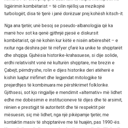
ligjërimin kombëtarist – të cilin njëlloj ua rrezikojnë
turbologët; disa të tjerë i janë dorëzuar prej kohësh kitsch-it.
Nga ana tjetër, unë besoj se pseudo-albanologjia që ka
marrë hov sot ka qenë gjithnjë pjesë e diskursit
kombëtarist, që në kohën kur këtë e nisën arbëreshët – e
nxitur nga dëshira për të rrëfyer çfarë ka unike te shqiptarët
dhe shqipja. Gjuhësia historike-krahasuese, si dije solide,
erdhi relativisht vonë në kulturën shqiptare, me brezin e
Çabejt; përndryshe, rolin e dijes historike deri atëherë e
kishin luajtur rrëfimet dhe legjendat mitologjike të
prejardhjes të kombinuara me përshkrimet folklorike.
Gjithsesi, sot kjo ringjallje e mendimit «alternativ» më lidhet
edhe me dobësimin e institucioneve të dijes dhe të arsimit,
rënien e prestigjit të autoritetit dhe të respektit për
mësuesin; siç më lidhet, nga një pikëpamje tjetër, me
kontaktin masiv të shqiptarëve me të huajën, pas 1990-ës.