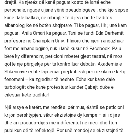
drejtë. Ka njerëz që kanë paguar kosto të lartë edhe
personale, ngaqë u janë vënë pseudologëve ; dhe kjo sepse
kanë dalë ballazi, në mbrojtje të dijes dhe të traditës
albanologjike në botën shqiptare. Ti ke paguar, Ilir ; unë kam
paguar ; Anila Omari ka paguar. Tani së fundi Eda Derhemit,
profesore në Champlain Univ., Illinois dhe njeri i angazhuar
fort me albanologjinë, nuk i lanë kusur në Facebook. Pa u
bërë ky diferencim, peticioni mbetet gjest teatral, në mos
qoftë një përpjekje për ta kontrolluar debatin. Akademia e
Shkencave është lajmëruar prej kohësh për rrezikun e këtij
fenomeni – ka zgjedhur të heshtë. Edhe kur kanë dalë
turbologët dhe kanë protestuar kundër Çabejt, duke e
cilësuar këtë tradhtar!
Një arsye e katërt, me rëndësi për mua, është se peticioni
krijon përshtypjen, sikur ekzistojnë dy kampe – ai i dijes
dhe ai i pseudo-dijes me indiferentët në mes; dhe fton
publikun që të reflektojë. Por unë mendoj se ekzistojnë të