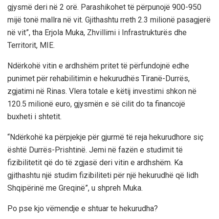
gjysmë deri në 2 orë. Parashikohet të përpunojë 900-950
mijë tonë mallra në vit. Gjithashtu rreth 2.3 milionë pasagjerë
në vit”, tha Erjola Muka, Zhvillimi i Infrastrukturës dhe
Territorit, MIE.
Ndërkohë vitin e ardhshëm pritet të përfundojnë edhe
punimet për rehabilitimin e hekurudhës Tiranë-Durrës,
zgjatimi në Rinas. Vlera totale e këtij investimi shkon në
120.5 milionë euro, gjysmën e së cilit do ta financojë
buxheti i shtetit.
“Ndërkohë ka përpjekje për gjurmë të reja hekurudhore siç
është Durrës-Prishtinë. Jemi në fazën e studimit të
fizibilitetit që do të zgjasë deri vitin e ardhshëm. Ka
gjithashtu një studim fizibiliteti për një hekurudhë që lidh
Shqipërinë me Greqinë”, u shpreh Muka.
Po pse kjo vëmendje e shtuar te hekurudha?