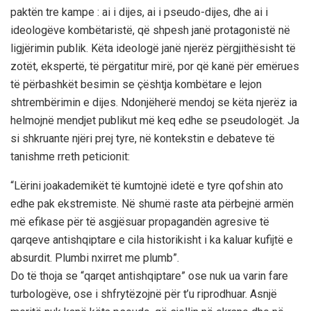
paktën tre kampe : ai i dijes, ai i pseudo-dijes, dhe ai i
ideologëve kombëtaristë, që shpesh janë protagonistë në
ligjërimin publik. Këta ideologë janë njerëz përgjithësisht të
zotët, ekspertë, të përgatitur mirë, por që kanë për emërues
të përbashkët besimin se çështja kombëtare e lejon
shtrembërimin e dijes. Ndonjëherë mendoj se këta njerëz ia
helmojnë mendjet publikut më keq edhe se pseudologët. Ja
si shkruante njëri prej tyre, në kontekstin e debateve të
tanishme rreth peticionit:
“Lërini joakademikët të kumtojnë idetë e tyre qofshin ato
edhe pak ekstremiste. Në shumë raste ata përbejnë armën
më efikase për të asgjësuar propagandën agresive të
qarqeve antishqiptare e cila historikisht i ka kaluar kufijtë e
absurdit. Plumbi nxirret me plumb”.
Do të thoja se “qarqet antishqiptare” ose nuk ua varin fare
turbologëve, ose i shfrytëzojnë për t’u riprodhuar. Asnjë