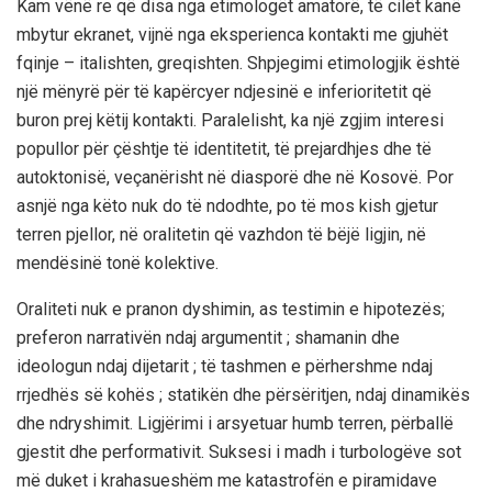
Kam vënë re që disa nga etimologët amatorë, të cilët kanë
mbytur ekranet, vijnë nga eksperienca kontakti me gjuhët
fqinje – italishten, greqishten. Shpjegimi etimologjik është
një mënyrë për të kapërcyer ndjesinë e inferioritetit që
buron prej këtij kontakti. Paralelisht, ka një zgjim interesi
popullor për çështje të identitetit, të prejardhjes dhe të
autoktonisë, veçanërisht në diasporë dhe në Kosovë. Por
asnjë nga këto nuk do të ndodhte, po të mos kish gjetur
terren pjellor, në oralitetin që vazhdon të bëjë ligjin, në
mendësinë tonë kolektive.
Oraliteti nuk e pranon dyshimin, as testimin e hipotezës;
preferon narrativën ndaj argumentit ; shamanin dhe
ideologun ndaj dijetarit ; të tashmen e përhershme ndaj
rrjedhës së kohës ; statikën dhe përsëritjen, ndaj dinamikës
dhe ndryshimit. Ligjërimi i arsyetuar humb terren, përballë
gjestit dhe performativit. Suksesi i madh i turbologëve sot
më duket i krahasueshëm me katastrofën e piramidave