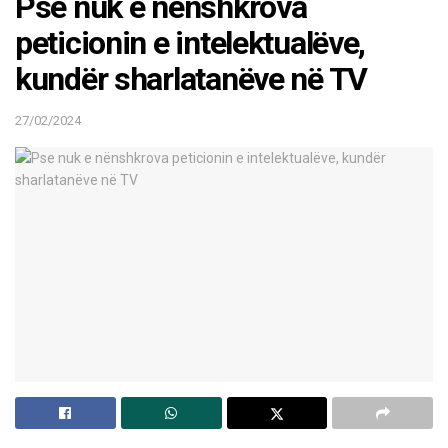
Pse nuk e nënshkrova
peticionin e intelektualëve,
kundër sharlatanëve në TV
27/02/2024