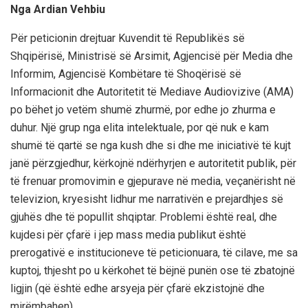
Nga Ardian Vehbiu
Për peticionin drejtuar Kuvendit të Republikës së
Shqipërisë, Ministrisë së Arsimit, Agjencisë për Media dhe
Informim, Agjencisë Kombëtare të Shoqërisë së
Informacionit dhe Autoritetit të Mediave Audiovizive (AMA)
po bëhet jo vetëm shumë zhurmë, por edhe jo zhurma e
duhur. Një grup nga elita intelektuale, por që nuk e kam
shumë të qartë se nga kush dhe si dhe me iniciativë të kujt
janë përzgjedhur, kërkojnë ndërhyrjen e autoritetit publik, për
të frenuar promovimin e gjepurave në media, veçanërisht në
televizion, kryesisht lidhur me narrativën e prejardhjes së
gjuhës dhe të popullit shqiptar. Problemi është real, dhe
kujdesi për çfarë i jep mass media publikut është
prerogativë e institucioneve të peticionuara, të cilave, me sa
kuptoj, thjesht po u kërkohet të bëjnë punën ose të zbatojnë
ligjin (që është edhe arsyeja për çfarë ekzistojnë dhe
mirëmbahen).