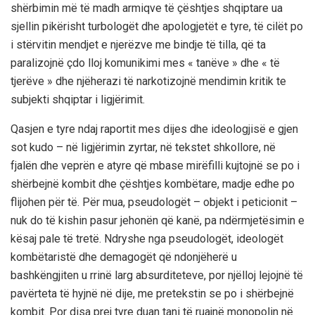
shërbimin më të madh armiqve të çështjes shqiptare ua
sjellin pikërisht turbologët dhe apologjetët e tyre, të cilët po
i stërvitin mendjet e njerëzve me bindje të tilla, që ta
paralizojnë çdo lloj komunikimi mes « tanëve » dhe « të
tjerëve » dhe njëherazi të narkotizojnë mendimin kritik te
subjekti shqiptar i ligjërimit.
Qasjen e tyre ndaj raportit mes dijes dhe ideologjisë e gjen
sot kudo – në ligjërimin zyrtar, në tekstet shkollore, në
fjalën dhe veprën e atyre që mbase mirëfilli kujtojnë se po i
shërbejnë kombit dhe çështjes kombëtare, madje edhe po
flijohen për të. Për mua, pseudologët – objekt i peticionit –
nuk do të kishin pasur jehonën që kanë, pa ndërmjetësimin e
kësaj pale të tretë. Ndryshe nga pseudologët, ideologët
kombëtaristë dhe demagogët që ndonjëherë u
bashkëngjiten u rrinë larg absurditeteve, por njëlloj lejojnë të
pavërteta të hyjnë në dije, me pretekstin se po i shërbejnë
kombit. Por disa prej tyre duan tani të ruajnë monopolin në