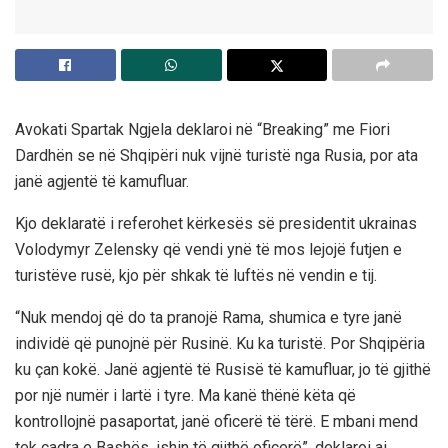
Avokati Spartak Ngjela deklaroi në “Breaking” me Fiori
Dardhën se në Shqipëri nuk vijnë turistë nga Rusia, por ata
janë agjentë të kamufluar.
Kjo deklaratë i referohet kërkesës së presidentit ukrainas
Volodymyr Zelensky që vendi ynë të mos lejojë futjen e
turistëve rusë, kjo për shkak të luftës në vendin e tij.
“Nuk mendoj që do ta pranojë Rama, shumica e tyre janë
individë që punojnë për Rusinë. Ku ka turistë. Por Shqipëria
ku çan kokë. Janë agjentë të Rusisë të kamufluar, jo të gjithë
por një numër i lartë i tyre. Ma kanë thënë këta që
kontrollojnë pasaportat, janë oficerë të tërë. E mbani mend
tek çadra e Bashës, ishin të gjithë oficerë”, deklaroi ai.