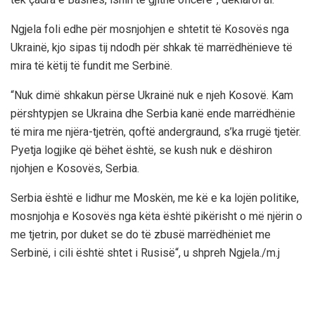
Ngjela foli edhe për mosnjohjen e shtetit të Kosovës nga
Ukrainë, kjo sipas tij ndodh për shkak të marrëdhënieve të
mira të këtij të fundit me Serbinë.
“Nuk dimë shkakun përse Ukrainë nuk e njeh Kosovë. Kam
përshtypjen se Ukraina dhe Serbia kanë ende marrëdhënie
të mira me njëra-tjetrën, qoftë andergraund, s’ka rrugë tjetër.
Pyetja logjike që bëhet është, se kush nuk e dëshiron
njohjen e Kosovës, Serbia.
Serbia është e lidhur me Moskën, me kë e ka lojën politike,
mosnjohja e Kosovës nga këta është pikërisht o më njërin o
me tjetrin, por duket se do të zbusë marrëdhëniet me
Serbinë, i cili është shtet i Rusisë“, u shpreh Ngjela./m.j