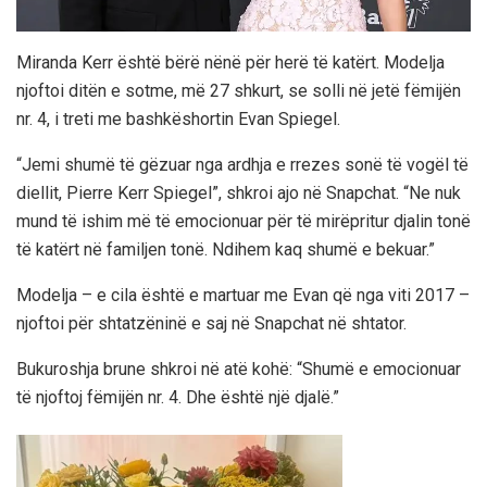
Miranda Kerr është bërë nënë për herë të katërt. Modelja
njoftoi ditën e sotme, më 27 shkurt, se solli në jetë fëmijën
nr. 4, i treti me bashkëshortin Evan Spiegel.
“Jemi shumë të gëzuar nga ardhja e rrezes sonë të vogël të
diellit, Pierre Kerr Spiegel”, shkroi ajo në Snapchat. “Ne nuk
mund të ishim më të emocionuar për të mirëpritur djalin tonë
të katërt në familjen tonë. Ndihem kaq shumë e bekuar.”
Modelja – e cila është e martuar me Evan që nga viti 2017 –
njoftoi për shtatzëninë e saj në Snapchat në shtator.
Bukuroshja brune shkroi në atë kohë: “Shumë e emocionuar
të njoftoj fëmijën nr. 4. Dhe është një djalë.”