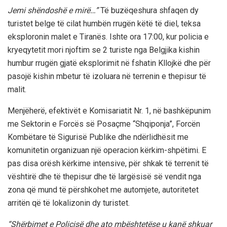
Jemi shëndoshë e mirë…”
Të buzëqeshura shfaqen dy
turistet belge të cilat humbën rrugën këtë të diel, teksa
eksploronin malet e Tiranës. Ishte ora 17:00, kur policia e
kryeqytetit mori njoftim se 2 turiste nga Belgjika kishin
humbur rrugën gjatë eksplorimit në fshatin Kllojkë dhe për
pasojë kishin mbetur të izoluara në terrenin e thepisur të
malit.
Menjëherë, efektivët e Komisariatit Nr. 1, në bashkëpunim
me Sektorin e Forcës së Posaçme “Shqiponja”, Forcën
Kombëtare të Sigurisë Publike dhe ndërlidhësit me
komunitetin organizuan një operacion kërkim-shpëtimi. E
pas disa orësh kërkime intensive, për shkak të terrenit të
vështirë dhe të thepisur dhe të largësisë së vendit nga
zona që mund të përshkohet me automjete, autoritetet
arritën që të lokalizonin dy turistet.
“Shërbimet e Policisë dhe ato mbështetëse u kanë shkuar