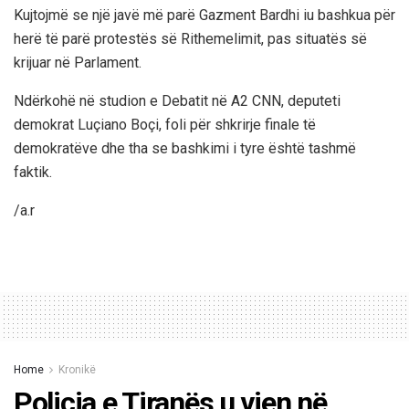
Kujtojmë se një javë më parë Gazment Bardhi iu bashkua për
herë të parë protestës së Rithemelimit, pas situatës së
krijuar në Parlament.
Ndërkohë në studion e Debatit në A2 CNN, deputeti
demokrat Luçiano Boçi, foli për shkrirje finale të
demokratëve dhe tha se bashkimi i tyre është tashmë
faktik.
/a.r
Home
Kronikë
Policia e Tiranës u vjen në