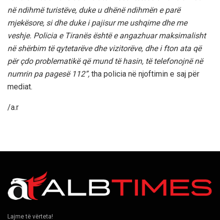
në ndihmë turistëve, duke u dhënë ndihmën e parë
mjekësore, si dhe duke i pajisur me ushqime dhe me
veshje. Policia e Tiranës është e angazhuar maksimalisht
në shërbim të qytetarëve dhe vizitorëve, dhe i fton ata që
për çdo problematikë që mund të hasin, të telefonojnë në
numrin pa pagesë 112”,
tha policia në njoftimin e saj për
mediat.
/a.r
Lajme të vërteta!