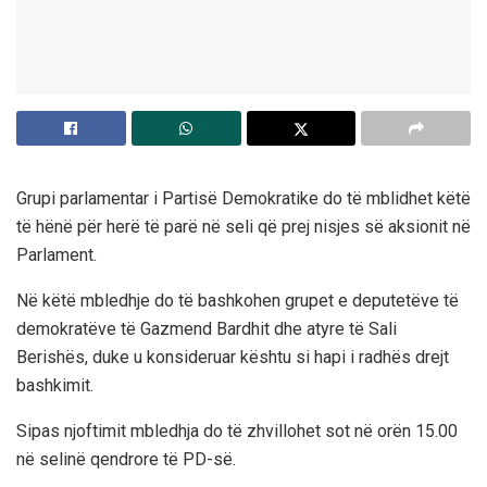
Grupi parlamentar i Partisë Demokratike do të mblidhet këtë
të hënë për herë të parë në seli që prej nisjes së aksionit në
Parlament.
Në këtë mbledhje do të bashkohen grupet e deputetëve të
demokratëve të Gazmend Bardhit dhe atyre të Sali
Berishës, duke u konsideruar kështu si hapi i radhës drejt
bashkimit.
Sipas njoftimit mbledhja do të zhvillohet sot në orën 15.00
në selinë qendrore të PD-së.