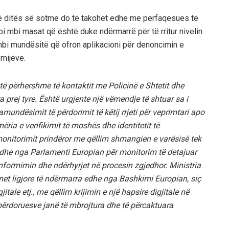
gjatë ditës së sotme do të takohet edhe me përfaqësues të
moi mbi masat që është duke ndërmarrë për të rritur nivelin
bi mundësitë që ofron aplikacioni për denoncimin e
ëmijëve.
ë përhershme të kontaktit me Policinë e Shtetit dhe
 prej tyre. Është urgjente një vëmendje të shtuar sa i
mundësimit të përdorimit të këtij rrjeti për veprimtari apo
ia e verifikimit të moshës dhe identitetit të
monitorimit prindëror me qëllim shmangien e varësisë tek
 edhe nga Parlamenti Europian për monitorim të detajuar
formimin dhe ndërhyrjet në procesin zgjedhor. Ministria
t ligjore të ndërmarra edhe nga Bashkimi Europian, siç
jitale etj., me qëllim krijimin e një hapsire digjitale në
 përdoruesve janë të mbrojtura dhe të përcaktuara