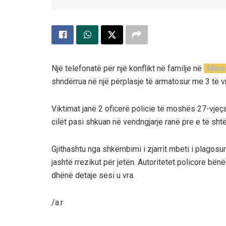
Një telefonatë për një konflikt në familje në
Mine
shndërrua në një përplasje të armatosur me 3 të v
Viktimat janë 2 oficerë policie të moshës 27-vjeça
cilët pasi shkuan në vendngjarje ranë pre e të s
Gjithashtu nga shkëmbimi i zjarrit mbeti i plagosur e
jashtë rrezikut për jetën. Autoritetet policore bënë
dhënë detaje sesi u vra.
/a.r