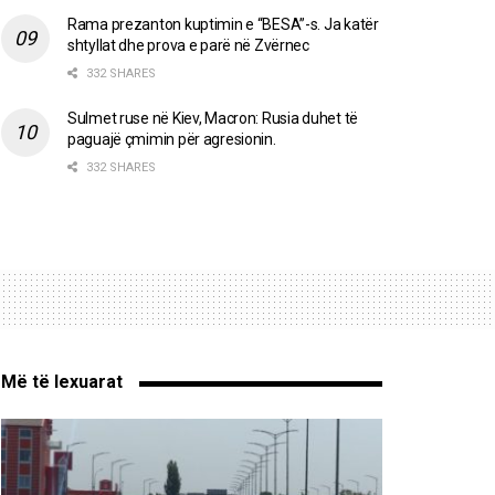
Rama prezanton kuptimin e “BESA”-s. Ja katër
shtyllat dhe prova e parë në Zvërnec
332 SHARES
Sulmet ruse në Kiev, Macron: Rusia duhet të
paguajë çmimin për agresionin.
332 SHARES
Më të lexuarat