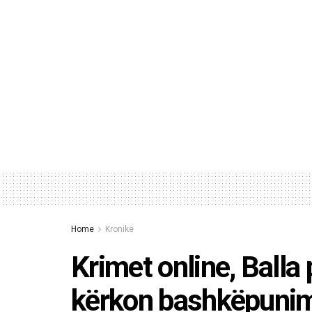
Home
Kronikë
Krimet online, Balla p
kërkon bashkëpunim