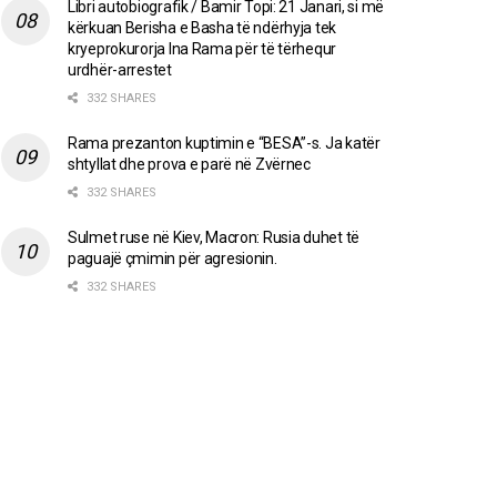
Libri autobiografik / Bamir Topi: 21 Janari, si më
kërkuan Berisha e Basha të ndërhyja tek
kryeprokurorja Ina Rama për të tërhequr
urdhër-arrestet
332 SHARES
Rama prezanton kuptimin e “BESA”-s. Ja katër
shtyllat dhe prova e parë në Zvërnec
332 SHARES
Sulmet ruse në Kiev, Macron: Rusia duhet të
paguajë çmimin për agresionin.
332 SHARES