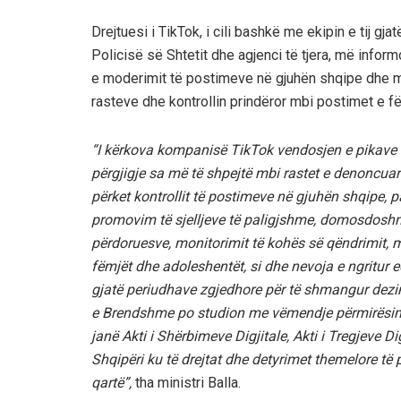
Drejtuesi i TikTok, i cili bashkë me ekipin e tij 
Policisë së Shtetit dhe agjenci të tjera, më infor
e moderimit të postimeve në gjuhën shqipe dhe m
rasteve dhe kontrollin prindëror mbi postimet e f
“I kërkova kompanisë TikTok vendosjen e pikave t
përgjigje sa më të shpejtë mbi rastet e denoncuara
përket kontrollit të postimeve në gjuhën shqipe, pa
promovim të sjelljeve të paligjshme, domosdoshmër
përdoruesve, monitorimit të kohës së qëndrimit, 
fëmjët dhe adoleshentët, si dhe nevoja e ngritur
gjatë periudhave zgjedhore për të shmangur dezin
e Brendshme po studion me vëmendje përmirësime
janë Akti i Shërbimeve Digjitale, Akti i Tregjeve Dig
Shqipëri ku të drejtat dhe detyrimet themelore të
qartë”,
tha ministri Balla.