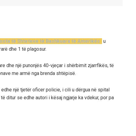
sota të Shteteve të Bashkuara të Amerikës
u
rarë dhe 1 të plagosur.
re dhe një punonjës 40-vjeçar i shërbimit zjarrfikës, të
htënave me armë nga brenda shtëpisë.
dhe një tjetër oficer policie, i cili u dërgua në spital
 të ditur se edhe autori i kësaj ngjarje ka vdekur, por pa