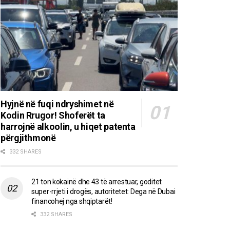
Hyjnë në fuqi ndryshimet në
Kodin Rrugor! Shoferët ta
harrojnë alkoolin, u hiqet patenta
përgjithmonë
332 SHARES
21 ton kokainë dhe 43 të arrestuar, goditet
super-rrjeti i drogës, autoritetet: Dega në Dubai
financohej nga shqiptarët!
332 SHARES