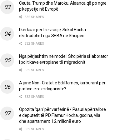
Ceuta, Trump dhe Maroku; Aleanca që po ngre
pikëpyetje në Evropë
332 SHARES
I kërkuar për tre vrasje, Sokol Hoxha
ekstradohet nga SHBA në Shqipëri
332 SHARES
Nga përjashtim në model: Shqipëria si laborator
i politikave evropiane të migracionit
332 SHARES
A janë Non- Gratat e Edi Ramës, karburant për
partinë e re erdoganiste?
332 SHARES
Opozita ‘qan’ për varfërinë / Pasuria përrallore
e deputetit të PD Flamur Hoxha, godina, vila
dhe apartament 1.2 milionë euro
332 SHARES