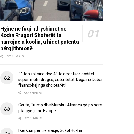
Hyjnë në fuqi ndryshimet në
Kodin Rrugor! Shoferët ta
harrojnë alkoolin, u hiqet patenta
përgjithmonë
332 SHARES
21 ton kokainë dhe 43 të arrestuar, goditet
super-rrjeti i drogës, autoritetet: Dega në Dubai
financohej nga shqiptarët!
332 SHARES
Ceuta, Trump dhe Maroku; Aleanca që po ngre
pikëpyetje në Evropë
332 SHARES
I kërkuar për tre vrasje, Sokol Hoxha