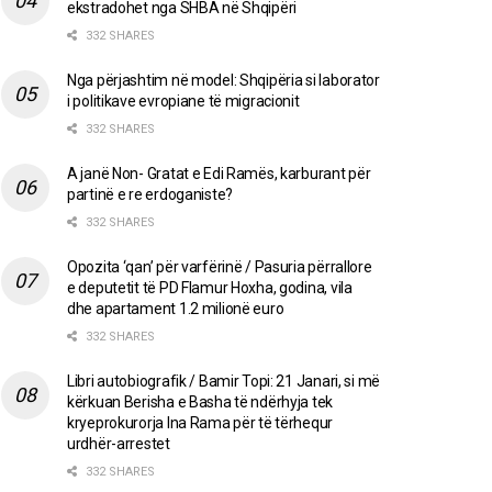
ekstradohet nga SHBA në Shqipëri
332 SHARES
Nga përjashtim në model: Shqipëria si laborator
i politikave evropiane të migracionit
332 SHARES
A janë Non- Gratat e Edi Ramës, karburant për
partinë e re erdoganiste?
332 SHARES
Opozita ‘qan’ për varfërinë / Pasuria përrallore
e deputetit të PD Flamur Hoxha, godina, vila
dhe apartament 1.2 milionë euro
332 SHARES
Libri autobiografik / Bamir Topi: 21 Janari, si më
kërkuan Berisha e Basha të ndërhyja tek
kryeprokurorja Ina Rama për të tërhequr
urdhër-arrestet
332 SHARES