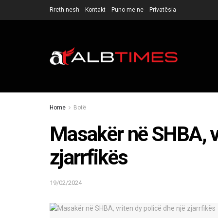
Rreth nesh
Kontakt
Puno me ne
Privatësia
Home
Botë
Masakër në SHBA, vr
zjarrfikës
19/02/2024