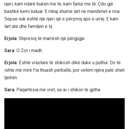
njeri, kam ndarë bukën me të, kam fjetur me të. Çdo gjë
bashkë kemi kaluar. E mbaj shumë lart në mendimet e mia.
Sepse nuk është një njeri që e përçmoj apo e urrej. E kam
lart atë dhe familjen e tij
Erjola
: Shpresoj të marrësh një përgjigje
Sara
: O Zot i madh
Erjola
: Është vrastare të shikosh dikë duke u puthur. Do të
ishte më mirë t’ia thuash përballë, por vetëm njëra palë sheh
tjetrën
Sara
: Paqartësia më vret, se ai i shikon të gjitha