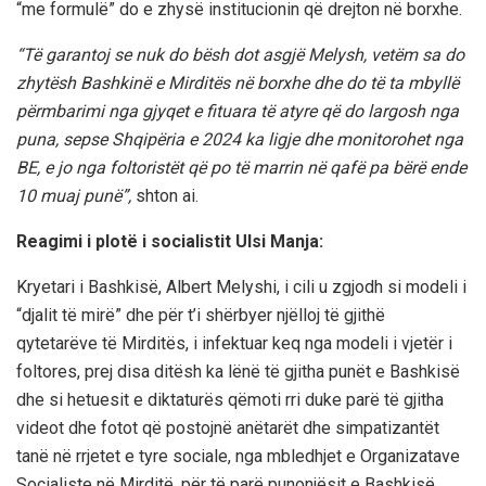
“me formulë” do e zhysë institucionin që drejton në borxhe.
“Të garantoj se nuk do bësh dot asgjë Melysh, vetëm sa do
zhytësh Bashkinë e Mirditës në borxhe dhe do të ta mbyllë
përmbarimi nga gjyqet e fituara të atyre që do largosh nga
puna, sepse Shqipëria e 2024 ka ligje dhe monitorohet nga
BE, e jo nga foltoristët që po të marrin në qafë pa bërë ende
10 muaj punë”,
shton ai.
Reagimi i plotë i socialistit Ulsi Manja:
Kryetari i Bashkisë, Albert Melyshi, i cili u zgjodh si modeli i
“djalit të mirë” dhe për t’i shërbyer njëlloj të gjithë
qytetarëve të Mirditës, i infektuar keq nga modeli i vjetër i
foltores, prej disa ditësh ka lënë të gjitha punët e Bashkisë
dhe si hetuesit e diktaturës qëmoti rri duke parë të gjitha
videot dhe fotot që postojnë anëtarët dhe simpatizantët
tanë në rrjetet e tyre sociale, nga mbledhjet e Organizatave
Socialiste në Mirditë, për të parë punonjësit e Bashkisë