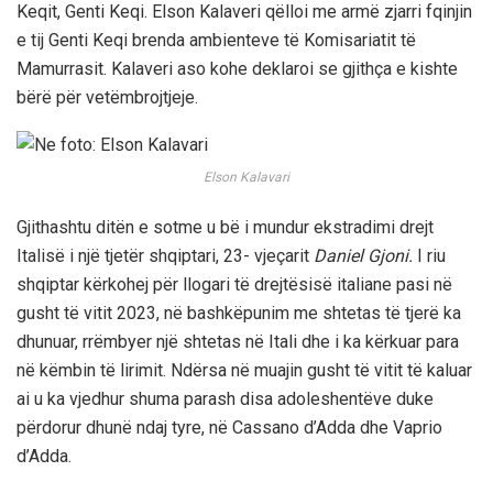
Keqit, Genti Keqi. Elson Kalaveri qëlloi me armë zjarri fqinjin
e tij Genti Keqi brenda ambienteve të Komisariatit të
Mamurrasit. Kalaveri aso kohe deklaroi se gjithça e kishte
bërë për vetëmbrojtjeje.
Elson Kalavari
Gjithashtu ditën e sotme u bë i mundur ekstradimi drejt
Italisë i një tjetër shqiptari, 23- vjeçarit
Daniel Gjoni.
I riu
shqiptar kërkohej për llogari të drejtësisë italiane pasi në
gusht të vitit 2023, në bashkëpunim me shtetas të tjerë ka
dhunuar, rrëmbyer një shtetas në Itali dhe i ka kërkuar para
në këmbin të lirimit. Ndërsa në muajin gusht të vitit të kaluar
ai u ka vjedhur shuma parash disa adoleshentëve duke
përdorur dhunë ndaj tyre, në Cassano d’Adda dhe Vaprio
d’Adda.