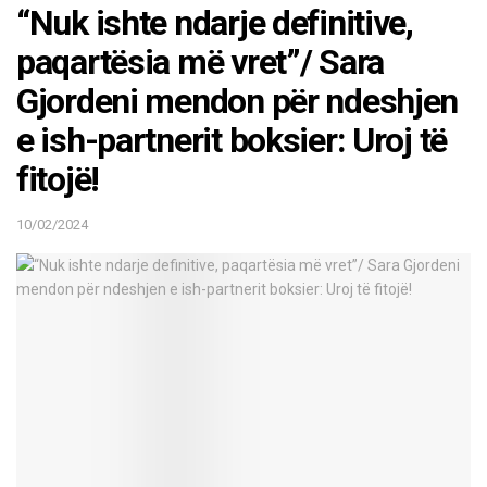
“Nuk ishte ndarje definitive,
paqartësia më vret”/ Sara
Gjordeni mendon për ndeshjen
e ish-partnerit boksier: Uroj të
fitojë!
10/02/2024