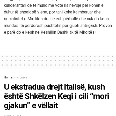
kundërshtari që të mund me votë ka nevojë për kohën e
duhur të shpalosë vlerat, por tani koha ka mbaruar dhe
socialistët e Mirditës do t’i kesh përballë dhe nuk do kesh
mundësi ta përdorësh pushtetin për gjueti shtrigash. Provën
e parë do e kesh në Këshillin Bashkiak të Mirditës!
Home
Kronikë
U ekstradua drejt Italisë, kush
është Shkëlzen Keqi i cili “mori
gjakun” e vëllait