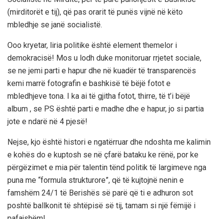
(mirditorët e tij), që pas orarit të punës vijnë në këto
mbledhje se janë socialistë.
Ooo kryetar, liria politike është element themelor i
demokracisë! Mos u lodh duke monitoruar rrjetet sociale,
se ne jemi parti e hapur dhe në kuadër të transparencës
kemi marrë fotografin e bashkisë të bëjë fotot e
mbledhjeve tona. I ka ai të gjitha fotot, thirre, të t’i bëjë
album , se PS është parti e madhe dhe e hapur, jo si partia
jote e ndarë në 4 pjesë!
Nejse, kjo është histori e ngatërruar dhe ndoshta me kalimin
e kohës do e kuptosh se në çfarë bataku ke rënë, por ke
përgëzimet e mia për talentin tënd politik të largimeve nga
puna me “formula strukturore”, që të kujtojnë nenin e
famshëm 24/1 të Berishës së parë që ti e adhuron sot
poshtë ballkonit të shtëpisë së tij, tamam si një fëmijë i
pafajshëm!