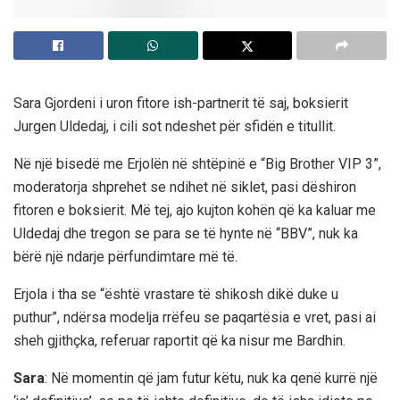
Sara Gjordeni i uron fitore ish-partnerit të saj, boksierit
Jurgen Uldedaj, i cili sot ndeshet për sfidën e titullit.
Në një bisedë me Erjolën në shtëpinë e “Big Brother VIP 3”,
moderatorja shprehet se ndihet në siklet, pasi dëshiron
fitoren e boksierit. Më tej, ajo kujton kohën që ka kaluar me
Uldedaj dhe tregon se para se të hynte në “BBV”, nuk ka
bërë një ndarje përfundimtare më të.
Erjola i tha se “është vrastare të shikosh dikë duke u
puthur”, ndërsa modelja rrëfeu se paqartësia e vret, pasi ai
sheh gjithçka, referuar raportit që ka nisur me Bardhin.
Sara
: Në momentin që jam futur këtu, nuk ka qenë kurrë një