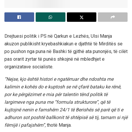
Drejtuesi politik i PS në Qarkun e Lezhës, Ulsi Manja
akuzon publikisht kryebashkiakun e djathtë të Mirditës se
po pushon nga puna në Bashki të gjithë ata punonjës, të cilët
pas orarit zyrtar të punës shkojnë në mbledhjet e
organizatave socialiste.
“Nejse, kjo është histori e ngatërruar dhe ndoshta me
kalimin e kohës do e kuptosh se në çfarë bataku ke rënë,
por ke përgëzimet e mia për talentin tënd politik të
largimeve nga puna me “formula strukturore”, që të
kujtojnë nenin e famshëm 24/1 të Berishës së parë që ti e
adhuron sot poshtë ballkonit të shtëpisë së tij, tamam si një
fëmijë i pafajshëm”,
thotë Manja.