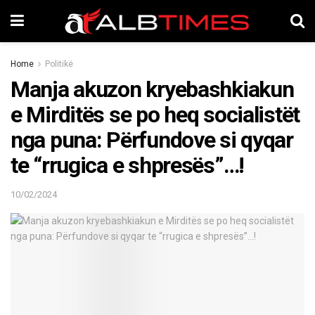
Home
Politikë
Manja akuzon kryebashkiakun
e Mirditës se po heq socialistët
nga puna: Përfundove si qyqar
te “rrugica e shpresës”…!
10/02/2024