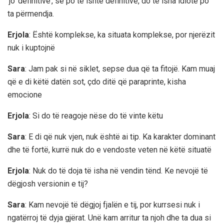
‘jo’ definitive’, se po të ishte definitive, do të isha idiote po
ta përmendja.
Erjola
: Është komplekse, ka situata komplekse, por njerëzit
nuk i kuptojnë
Sara
: Jam pak si në siklet, sepse dua që ta fitojë. Kam muaj
që e di këtë datën sot, çdo ditë që paraprinte, kisha
emocione
Erjola
: Si do të reagoje nëse do të vinte këtu
Sara
: E di që nuk vjen, nuk është ai tip. Ka karakter dominant
dhe të fortë, kurrë nuk do e vendoste veten në këtë situatë
Erjola
: Nuk do të doja të isha në vendin tënd. Ke nevojë të
dëgjosh versionin e tij?
Sara
: Kam nevojë të dëgjoj fjalën e tij, por kurrsesi nuk i
ngatërroj të dyja gjërat. Unë kam arritur ta njoh dhe ta dua si