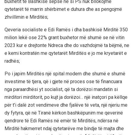
buxhetit të Bashkisë sepse ne si PS nuk bllokojmë
qytetarët të marrin shërbimet e duhura dhe as pengojmë
zhvillimin e Mirditës;
Qeveria socialiste e Edi Ramës i dha bashkisë Mirditë 350
milion lekë ose 22% grant buxhetor më shumë se në vitin
2023 kur e drejtonte Ndreca dhe do vazhdojmë ta bëjmë, ne
e kemi kontratën me qytetarët Mirditës e jo me kryetarët e
radhës;
Po i japim Mirditës një spital modern dhe shumë e shumë
investime të tjera, që i gjete në proces ose të financuara
nga paraardhësi yt socialist, që ta dorëzoi mandatin si
mirditori mirditorit, po kujt ja dorëzoi… një inatçori pa këllqe
për t’i dalë zot vendimeve dhe fjalëve të veta, një njeriu me
dy fytyra, që në Tiranë kërkon bashkëpunim me qeverinë
qendrore të Edi Ramës në emër të Mirditës, ndërsa në
Mirditë hakmerret ndaj qytetarëve me bindje të majta dhe