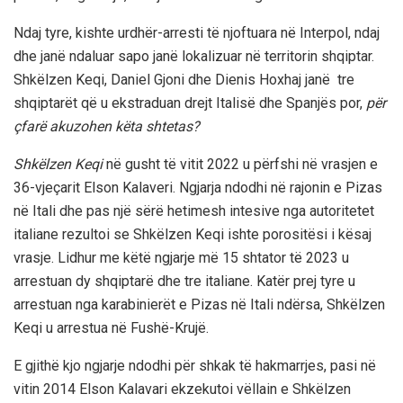
Ndaj tyre, kishte urdhër-arresti të njoftuara në Interpol, ndaj
dhe janë ndaluar sapo janë lokalizuar në territorin shqiptar.
Shkëlzen Keqi, Daniel Gjoni dhe Dienis Hoxhaj janë tre
shqiptarët që u ekstraduan drejt Italisë dhe Spanjës por,
për
çfarë akuzohen këta shtetas?
Shkëlzen Keqi
në gusht të vitit 2022 u përfshi në vrasjen e
36-vjeçarit Elson Kalaveri. Ngjarja ndodhi në rajonin e Pizas
në Itali dhe pas një sërë hetimesh intesive nga autoritetet
italiane rezultoi se Shkëlzen Keqi ishte porositësi i kësaj
vrasje. Lidhur me këtë ngjarje më 15 shtator të 2023 u
arrestuan dy shqiptarë dhe tre italiane. Katër prej tyre u
arrestuan nga karabinierët e Pizas në Itali ndërsa, Shkëlzen
Keqi u arrestua në Fushë-Krujë.
E gjithë kjo ngjarje ndodhi për shkak të hakmarrjes, pasi në
vitin 2014 Elson Kalavari ekzekutoi vëllain e Shkëlzen