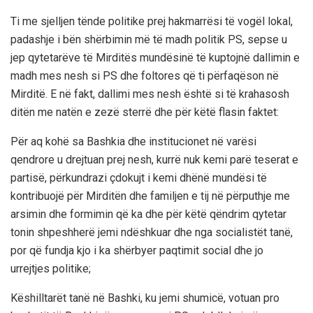
Ti me sjelljen tënde politike prej hakmarrësi të vogël lokal,
padashje i bën shërbimin më të madh politik PS, sepse u
jep qytetarëve të Mirditës mundësinë të kuptojnë dallimin e
madh mes nesh si PS dhe foltores që ti përfaqëson në
Mirditë. E në fakt, dallimi mes nesh është si të krahasosh
ditën me natën e zezë sterrë dhe për këtë flasin faktet:
Për aq kohë sa Bashkia dhe institucionet në varësi
qendrore u drejtuan prej nesh, kurrë nuk kemi parë teserat e
partisë, përkundrazi çdokujt i kemi dhënë mundësi të
kontribuojë për Mirditën dhe familjen e tij në përputhje me
arsimin dhe formimin që ka dhe për këtë qëndrim qytetar
tonin shpeshherë jemi ndëshkuar dhe nga socialistët tanë,
por që fundja kjo i ka shërbyer paqtimit social dhe jo
urrejtjes politike;
Këshilltarët tanë në Bashki, ku jemi shumicë, votuan pro