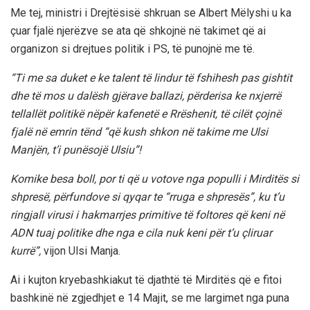
Me tej, ministri i Drejtësisë shkruan se Albert Mëlyshi u ka
çuar fjalë njerëzve se ata që shkojnë në takimet që ai
organizon si drejtues politik i PS, të punojnë me të.
“Ti me sa duket e ke talent të lindur të fshihesh pas gishtit
dhe të mos u dalësh gjërave ballazi, përderisa ke nxjerrë
tellallët politikë nëpër kafenetë e Rrëshenit, të cilët çojnë
fjalë në emrin tënd “që kush shkon në takime me Ulsi
Manjën, t’i punësojë Ulsiu”!
Komike besa boll, por ti që u votove nga populli i Mirditës si
shpresë, përfundove si qyqar te “rruga e shpresës”, ku t’u
ringjall virusi i hakmarrjes primitive të foltores që keni në
ADN tuaj politike dhe nga e cila nuk keni për t’u çliruar
kurrë”,
vijon Ulsi Manja.
Ai i kujton kryebashkiakut të djathtë të Mirditës që e fitoi
bashkinë në zgjedhjet e 14 Majit, se me largimet nga puna