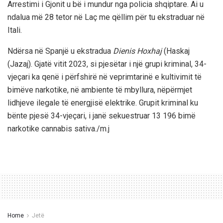
Arrestimi i Gjonit u bë i mundur nga policia shqiptare. Ai u
ndalua më 28 tetor në Laç me qëllim për tu ekstraduar në
Itali.
Ndërsa në Spanjë u ekstradua
Dienis Hoxhaj
(Haskaj
(Jazaj). Gjatë vitit 2023, si pjesëtar i një grupi kriminal, 34-
vjeçari ka qenë i përfshirë në veprimtarinë e kultivimit të
bimëve narkotike, në ambiente të mbyllura, nëpërmjet
lidhjeve ilegale të energjisë elektrike. Grupit kriminal ku
bënte pjesë 34-vjeçari, i janë sekuestruar 13 196 bimë
narkotike cannabis sativa./m.j
Home
Jetë