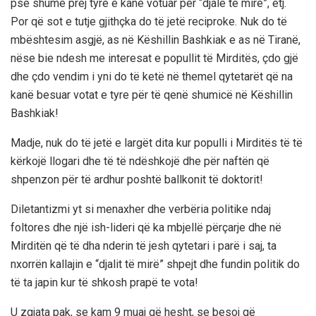
pse shumë prej tyre e kanë votuar për “djalë të mirë”, etj.
Por që sot e tutje gjithçka do të jetë reciproke. Nuk do të
mbështesim asgjë, as në Këshillin Bashkiak e as në Tiranë,
nëse bie ndesh me interesat e popullit të Mirditës, çdo gjë
dhe çdo vendim i yni do të ketë në themel qytetarët që na
kanë besuar votat e tyre për të qenë shumicë në Këshillin
Bashkiak!
Madje, nuk do të jetë e largët dita kur populli i Mirditës të të
kërkojë llogari dhe të të ndëshkojë dhe për naftën që
shpenzon për të ardhur poshtë ballkonit të doktorit!
Diletantizmi yt si menaxher dhe verbëria politike ndaj
foltores dhe një ish-lideri që ka mbjellë përçarje dhe në
Mirditën që të dha nderin të jesh qytetari i parë i saj, ta
nxorrën kallajin e “djalit të mirë” shpejt dhe fundin politik do
të ta japin kur të shkosh prapë te vota!
U zgjata pak, se kam 9 muaj që hesht, se besoj që