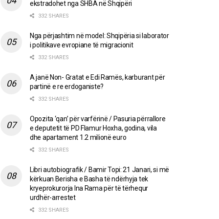
ekstradohet nga SHBA në Shqipëri
332 SHARES
Nga përjashtim në model: Shqipëria si laborator
i politikave evropiane të migracionit
332 SHARES
A janë Non- Gratat e Edi Ramës, karburant për
partinë e re erdoganiste?
332 SHARES
Opozita ‘qan’ për varfërinë / Pasuria përrallore
e deputetit të PD Flamur Hoxha, godina, vila
dhe apartament 1.2 milionë euro
332 SHARES
Libri autobiografik / Bamir Topi: 21 Janari, si më
kërkuan Berisha e Basha të ndërhyja tek
kryeprokurorja Ina Rama për të tërhequr
urdhër-arrestet
332 SHARES