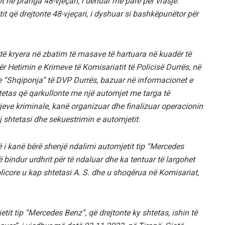
t në pranga 48-vjeçari, i dënuar më parë për vrasje.
tit që drejtonte 48-vjeçari, i dyshuar si bashkëpunëtor për
të kryera në zbatim të masave të hartuara në kuadër të
 për Hetimin e Krimeve të Komisariatit të Policisë Durrës, në
“Shqiponja” të DVP Durrës, bazuar në informacionet e
htetas që qarkullonte me një automjet me targa të
rjeve kriminale, kanë organizuar dhe finalizuar operacionin
j shtetasi dhe sekuestrimin e automjetit.
së i kanë bërë shenjë ndalimi automjetit tip “Mercedes
të bindur urdhrit për të ndaluar dhe ka tentuar të largohet
olicore u kap shtetasi A. S. dhe u shoqërua në Komisariat,
tit tip “Mercedes Benz”, që drejtonte ky shtetas, ishin të