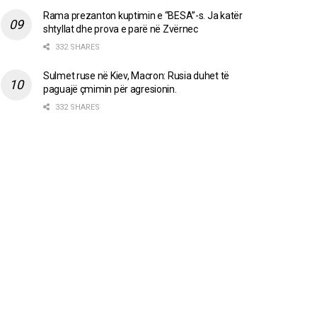
Rama prezanton kuptimin e “BESA”-s. Ja katër
shtyllat dhe prova e parë në Zvërnec
332 SHARES
Sulmet ruse në Kiev, Macron: Rusia duhet të
paguajë çmimin për agresionin.
332 SHARES