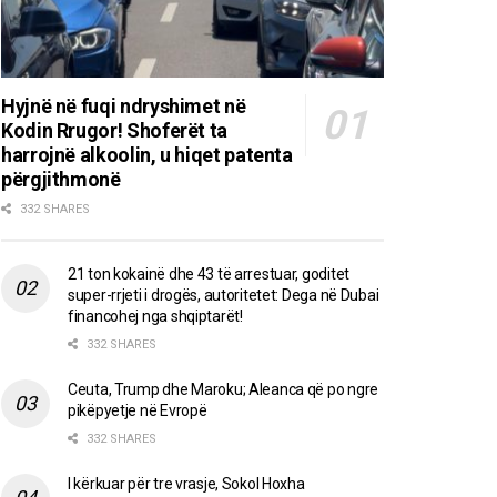
Hyjnë në fuqi ndryshimet në
Kodin Rrugor! Shoferët ta
harrojnë alkoolin, u hiqet patenta
përgjithmonë
332 SHARES
21 ton kokainë dhe 43 të arrestuar, goditet
super-rrjeti i drogës, autoritetet: Dega në Dubai
financohej nga shqiptarët!
332 SHARES
Ceuta, Trump dhe Maroku; Aleanca që po ngre
pikëpyetje në Evropë
332 SHARES
I kërkuar për tre vrasje, Sokol Hoxha