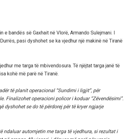
arin e bandës së Gaxhait në Vlorë, Armando Sulejmani. I
 Durrës, pasi dyshohet se ka vjedhur një makinë në Tiranë
dhur me targa të mbivendosura. Të njëjtat targa janë të
isa kohë më parë në Tiranë.
ër të planit operacional “Sundimi i ligjit”, për
e. Finalizohet operacioni policor i koduar “Zëvendësimi”.
ë dyshohet se do të përdorej për të kryer ngjarje
të ndaluar automjetin me targa të vjedhura, si rezultat i