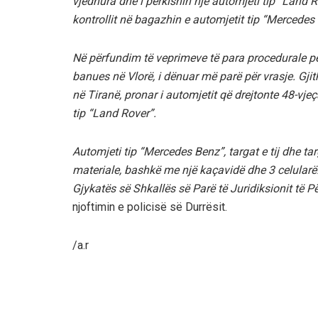
vjedhura dhe i përkisnin një automjeti tip “Land R
kontrollit në bagazhin e automjetit tip “Mercedes B
Në përfundim të veprimeve të para procedurale për 
banues në Vlorë, i dënuar më parë për vrasje. Gjit
në Tiranë, pronar i automjetit që drejtonte 48-vje
tip “Land Rover”.
Automjeti tip “Mercedes Benz”, targat e tij dhe ta
materiale, bashkë me një kaçavidë dhe 3 celularë.
Gjykatës së Shkallës së Parë të Juridiksionit të 
njoftimin e policisë së Durrësit.
/a.r