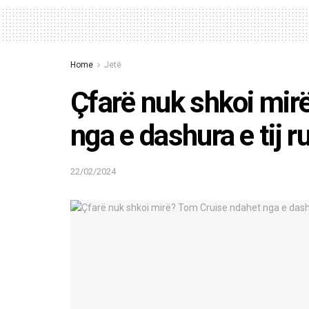
Home
Jetë
Çfarë nuk shkoi mir
nga e dashura e tij r
22/02/2024