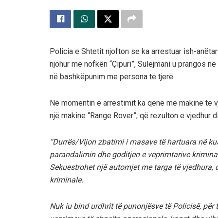
Policia e Shtetit njofton se ka arrestuar ish-anët
njohur me nofkën “Çipuri”, Sulejmani u prangos në
në bashkëpunim me persona të tjerë.
Në momentin e arrestimit ka qenë me makinë të vje
një makine “Range Rover”, që rezulton e vjedhur d
“Durrës/Vijon zbatimi i masave të hartuara në kuad
parandalimin dhe goditjen e veprimtarive kriminal
Sekuestrohet një automjet me targa të vjedhura, q
kriminale.
Nuk iu bind urdhrit të punonjësve të Policisë, për 