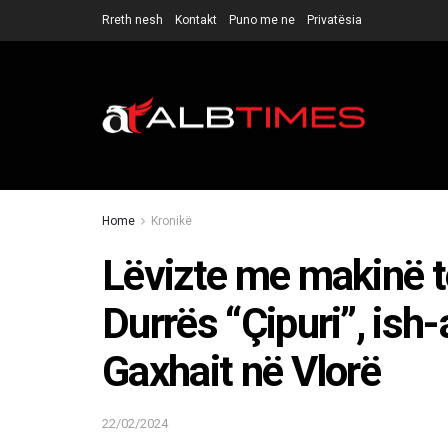
Rreth nesh
Kontakt
Puno me ne
Privatësia
Home
Kronikë
Lëvizte me makinë të
Durrës “Çipuri”, ish-
Gaxhait në Vlorë
22/02/2024