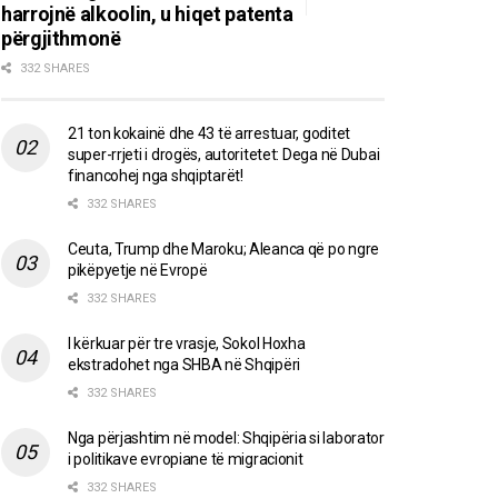
harrojnë alkoolin, u hiqet patenta
përgjithmonë
332 SHARES
21 ton kokainë dhe 43 të arrestuar, goditet
super-rrjeti i drogës, autoritetet: Dega në Dubai
financohej nga shqiptarët!
332 SHARES
Ceuta, Trump dhe Maroku; Aleanca që po ngre
pikëpyetje në Evropë
332 SHARES
I kërkuar për tre vrasje, Sokol Hoxha
ekstradohet nga SHBA në Shqipëri
332 SHARES
Nga përjashtim në model: Shqipëria si laborator
i politikave evropiane të migracionit
332 SHARES