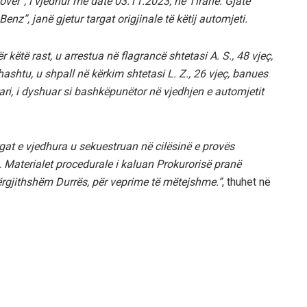
over”, i vjedhur më datë 03.11.2023, në Tiranë. Gjatë
enz”, janë gjetur targat origjinale të këtij automjeti.
këtë rast, u arrestua në flagrancë shtetasi A. S., 48 vjeç,
hashtu, u shpall në kërkim shtetasi L. Z., 26 vjeç, banues
çari, i dyshuar si bashkëpunëtor në vjedhjen e automjetit
rgat e vjedhura u sekuestruan në cilësinë e provës
 Materialet procedurale i kaluan Prokurorisë pranë
Përgjithshëm Durrës, për veprime të mëtejshme.”
, thuhet në