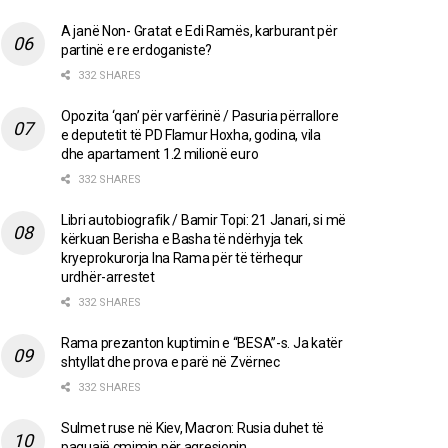
A janë Non- Gratat e Edi Ramës, karburant për
partinë e re erdoganiste?
332 SHARES
Opozita ‘qan’ për varfërinë / Pasuria përrallore
e deputetit të PD Flamur Hoxha, godina, vila
dhe apartament 1.2 milionë euro
332 SHARES
Libri autobiografik / Bamir Topi: 21 Janari, si më
kërkuan Berisha e Basha të ndërhyja tek
kryeprokurorja Ina Rama për të tërhequr
urdhër-arrestet
332 SHARES
Rama prezanton kuptimin e “BESA”-s. Ja katër
shtyllat dhe prova e parë në Zvërnec
332 SHARES
Sulmet ruse në Kiev, Macron: Rusia duhet të
paguajë çmimin për agresionin.