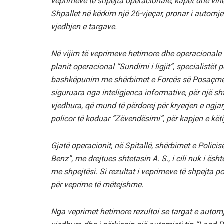
veprimeve të shpejta operacionale, kapet dhe vihe
Shpallet në kërkim një 26-vjeçar, pronar i automje
vjedhjen e targave.
Në vijim të veprimeve hetimore dhe operacionale 
planit operacional “Sundimi i ligjit”, specialistët
bashkëpunim me shërbimet e Forcës së Posaçme 
siguruara nga inteligjenca informative, për një s
vjedhura, që mund të përdorej për kryerjen e ngja
policor të koduar “Zëvendësimi”, për kapjen e këti
Gjatë operacionit, në Spitallë, shërbimet e Polici
Benz”, me drejtues shtetasin A. S., i cili nuk i ësh
me shpejtësi. Si rezultat i veprimeve të shpejta p
për veprime të mëtejshme.
Nga veprimet hetimore rezultoi se targat e automje