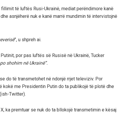
j fillimit të luftës Rusi-Ukrainë, mediat perëndimore kanë
 dhe asnjëherë nuk e kanë marrë mundimin të intervistojnë
everisë
”, u shpreh ai.
 Putinit, por pas luftës së Rusisë në Ukrainë, Tucker
ë po shohim në Ukrainë”.
se do të transmetohet në ndonjë rrjet televiziv. Por
ë kokë me Presidentin Putin do ta publikojë të plotë dhe
(ish-Twitter).
l X, ka premtuar se nuk do ta bllokojë transmetimin e kësaj