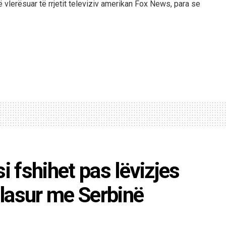
 vlerësuar të rrjetit televiziv amerikan Fox News, para se
i fshihet pas lëvizjes
rplasur me Serbinë