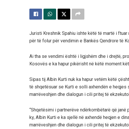
Juristi Kreshnik Spahiu ishte këtë të martë i ftu
për të folur për vendimin e Bankës Qendrore të Ko
Ai tha se vendimi është i ligjshëm dhe i drejtë, pr
Kosovës e ka hapur pikërisht në këtë moment kët
Sipas tij Albin Kurti nuk ka hapur vetëm këtë çësh
të shqetësuar se Kurti e solli axhendën e heqjes s
marrëveshjen dhe dialogun i cili pritej të ekzekutoh
“Shqetësimi i partnerëve ndërkombëtarë që janë pj
ky, Albin Kurti e ka sjellë në axhendë heqjen e din
marrëveshjen dhe dialogun i cili pritej të ekzekutohe