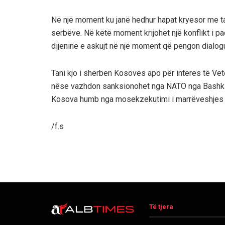
Në një moment ku janë hedhur hapat kryesor me ta
serbëve. Në këtë moment krijohet një konflikt i paq
dijeninë e askujt në një moment që pengon dialog
Tani kjo i shërben Kosovës apo për interes të V
nëse vazhdon sanksionohet nga NATO nga Bashkim
Kosova humb nga mosekzekutimi i marrëveshjes së 
/f.s
Të tjera