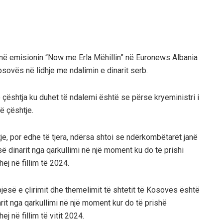
ar në emisionin “Now me Erla Mëhillin” në Euronews Albania
sovës në lidhje me ndalimin e dinarit serb.
o çështja ku duhet të ndalemi është se përse kryeministri i
ë çështje.
tje, por edhe të tjera, ndërsa shtoi se ndërkombëtarët janë
ë dinarit nga qarkullimi në një moment ku do të prishi
ej në fillim të 2024.
esë e çlirimit dhe themelimit të shtetit të Kosovës është
arit nga qarkullimi në një moment kur do të prishë
j në fillim të vitit 2024.