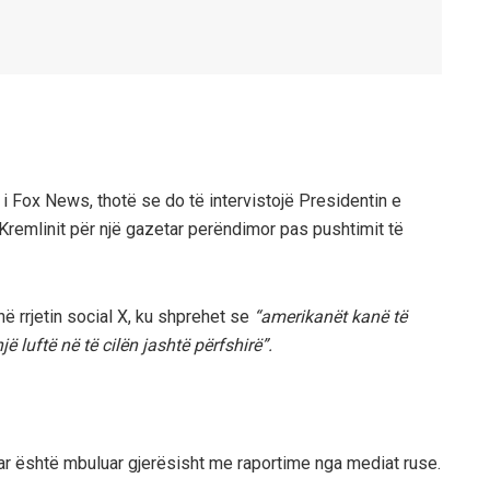
i Fox News, thotë se do të intervistojë Presidentin e
ë Kremlinit për një gazetar perëndimor pas pushtimit të
në rrjetin social X, ku shprehet se
“amerikanët kanë të
ë luftë në të cilën jashtë përfshirë”.
ar është mbuluar gjerësisht me raportime nga mediat ruse.