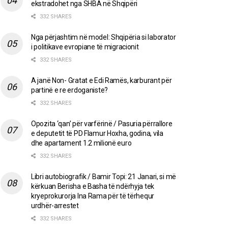
ekstradohet nga SHBA në Shqipëri
332 SHARES
Nga përjashtim në model: Shqipëria si laborator
i politikave evropiane të migracionit
332 SHARES
A janë Non- Gratat e Edi Ramës, karburant për
partinë e re erdoganiste?
332 SHARES
Opozita ‘qan’ për varfërinë / Pasuria përrallore
e deputetit të PD Flamur Hoxha, godina, vila
dhe apartament 1.2 milionë euro
332 SHARES
Libri autobiografik / Bamir Topi: 21 Janari, si më
kërkuan Berisha e Basha të ndërhyja tek
kryeprokurorja Ina Rama për të tërhequr
urdhër-arrestet
332 SHARES