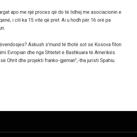
rgat apo me një proces që do të lidhej me asociacionin e
enë, i cili ka 15 vite që pret. Ai u hodh për 16 orë pa
un.
etëvendosjes? Askush s’mund të thotë sot se Kosova fiton
i Evropian dhe nga Shtetet e Bashkuara të Amerikës.
Ohrit dhe projekti franko-gjeman”,-tha juristi Spahiu.