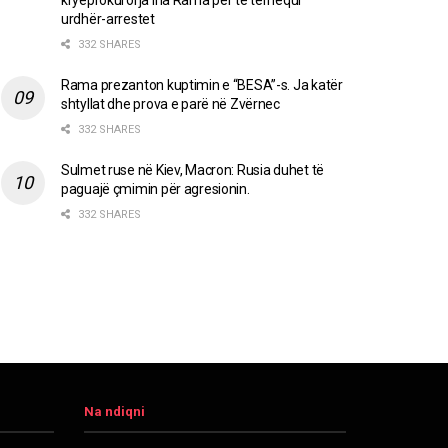
kryeprokurorja Ina Rama për të tërhequr
urdhër-arrestet
332 SHARES
Rama prezanton kuptimin e “BESA”-s. Ja katër
shtyllat dhe prova e parë në Zvërnec
332 SHARES
Sulmet ruse në Kiev, Macron: Rusia duhet të
paguajë çmimin për agresionin.
332 SHARES
Na ndiqni