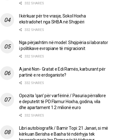
332 SHARES
I kërkuar për tre vrasje, Sokol Hoxha
ekstradohet nga SHBA në Shqipëri
332 SHARES
Nga përjashtim në model: Shqipëria si laborator
i politikave evropiane të migracionit
332 SHARES
A janë Non- Gratat e Edi Ramës, karburant për
partinë e re erdoganiste?
332 SHARES
Opozita ‘qan’ për varfërinë / Pasuria përrallore
e deputetit të PD Flamur Hoxha, godina, vila
dhe apartament 1.2 milionë euro
332 SHARES
Libri autobiografik / Bamir Topi: 21 Janari, si më
kërkuan Berisha e Basha të ndërhyja tek