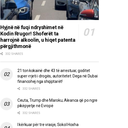
Hyjnë në fuqi ndryshimet në
Kodin Rrugor! Shoferët ta
harrojnë alkoolin, u hiqet patenta
përgjithmonë
332 SHARES
21 ton kokainë dhe 43 të arrestuar, goditet
super-rrjeti i drogës, autoritetet: Dega në Dubai
financohej nga shqiptarët!
332 SHARES
Ceuta, Trump dhe Maroku; Aleanca që po ngre
pikëpyetje në Evropë
332 SHARES
I kërkuar për tre vrasje, Sokol Hoxha