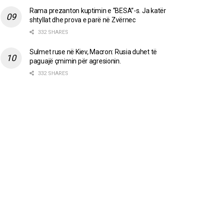
Rama prezanton kuptimin e “BESA”-s. Ja katër
shtyllat dhe prova e parë në Zvërnec
332 SHARES
Sulmet ruse në Kiev, Macron: Rusia duhet të
paguajë çmimin për agresionin.
332 SHARES