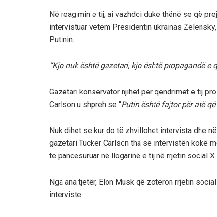
Në reagimin e tij, ai vazhdoi duke thënë se që pre
intervistuar vetëm Presidentin ukrainas Zelensky,
Putinin.
“Kjo nuk është gazetari, kjo është propagandë e q
Gazetari konservator njihet për qëndrimet e tij pro
Carlson u shpreh se “
Putin është fajtor për atë q
Nuk dihet se kur do të zhvillohet intervista dhe në
gazetari Tucker Carlson tha se intervistën kokë m
të pancesuruar në llogarinë e tij në rrjetin social X 
Nga ana tjetër, Elon Musk që zotëron rrjetin socia
interviste.