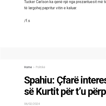
Tucker Carlson ka qenë një nga prezantuesit më të
të largohej papritur vitin e kaluar.
/f.s
Home
Politikë
Spahiu: Çfarë interes
së Kurtit për t’u pë
06/02/2024