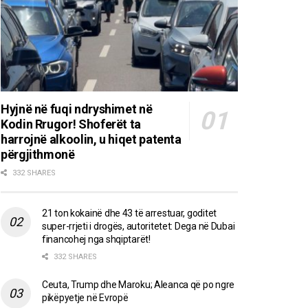
Hyjnë në fuqi ndryshimet në
Kodin Rrugor! Shoferët ta
harrojnë alkoolin, u hiqet patenta
përgjithmonë
332 SHARES
21 ton kokainë dhe 43 të arrestuar, goditet
super-rrjeti i drogës, autoritetet: Dega në Dubai
financohej nga shqiptarët!
332 SHARES
Ceuta, Trump dhe Maroku; Aleanca që po ngre
pikëpyetje në Evropë