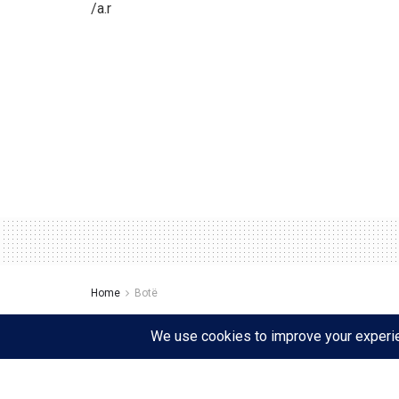
/a.r
Home
Botë
Rrëzohet dekreti i Sal
ok “prindi 1” dhe “pr