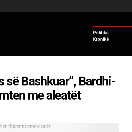
Politikë
Kronikë
ës së Bashkuar”, Bardhi-
emten me aleatët