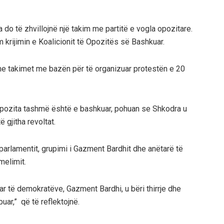
o të zhvillojnë një takim me partitë e vogla opozitare.
 krijimin e Koalicionit të Opozitës së Bashkuar.
e takimet me bazën për të organizuar protestën e 20
opozita tashmë është e bashkuar, pohuan se Shkodra u
 gjitha revoltat.
 parlamentit, grupimi i Gazment Bardhit dhe anëtarë të
melimit.
tar të demokratëve, Gazment Bardhi, u bëri thirrje dhe
ar,” që të reflektojnë.