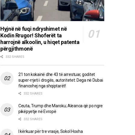
Hyjnë në fuqi ndryshimet në
Kodin Rrugor! Shoferët ta
harrojnë alkoolin, u hiqet patenta
përgjithmonë
332 SHARES
21 ton kokainë dhe 43 të arrestuar, goditet
super-rrjeti i drogës, autoritetet: Dega në Dubai
financohej nga shqiptarët!
332 SHARES
Ceuta, Trump dhe Maroku; Aleanca që po ngre
pikëpyetje në Evropë
332 SHARES
I kërkuar për tre vrasje, Sokol Hoxha