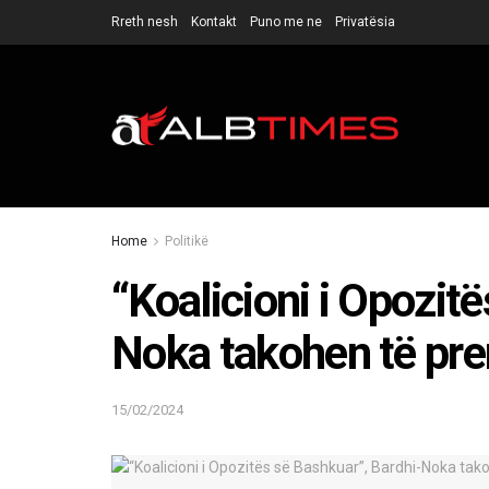
Rreth nesh
Kontakt
Puno me ne
Privatësia
Home
Politikë
“Koalicioni i Opozit
Noka takohen të pr
15/02/2024