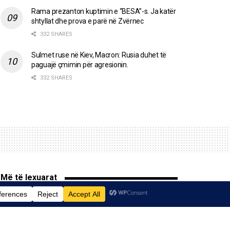
Rama prezanton kuptimin e “BESA”-s. Ja katër
shtyllat dhe prova e parë në Zvërnec
332 SHARES
Sulmet ruse në Kiev, Macron: Rusia duhet të
paguajë çmimin për agresionin.
332 SHARES
Më të lexuarat