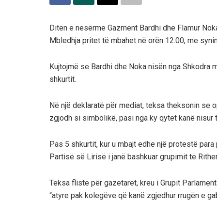
Ditën e nesërme Gazment Bardhi dhe Flamur Noka d
Mbledhja pritet të mbahet në orën 12:00, me synim
Kujtojmë se Bardhi dhe Noka nisën nga Shkodra m
shkurtit.
Në një deklaratë për mediat, teksa theksonin se 
zgjodh si simbolikë, pasi nga ky qytet kanë nisur të
Pas 5 shkurtit, kur u mbajt edhe një protestë para
Partisë së Lirisë i janë bashkuar grupimit të Rithe
Teksa fliste për gazetarët, kreu i Grupit Parlamen
“atyre pak kolegëve që kanë zgjedhur rrugën e gabu