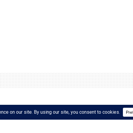
vinit, Apeli italian i jep
indi 2” në kartat e