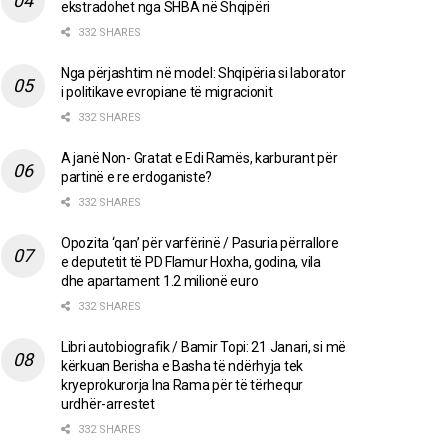
ekstradohet nga SHBA në Shqipëri
332 SHARES
Nga përjashtim në model: Shqipëria si laborator
i politikave evropiane të migracionit
332 SHARES
A janë Non- Gratat e Edi Ramës, karburant për
partinë e re erdoganiste?
332 SHARES
Opozita ‘qan’ për varfërinë / Pasuria përrallore
e deputetit të PD Flamur Hoxha, godina, vila
dhe apartament 1.2 milionë euro
332 SHARES
Libri autobiografik / Bamir Topi: 21 Janari, si më
kërkuan Berisha e Basha të ndërhyja tek
kryeprokurorja Ina Rama për të tërhequr
urdhër-arrestet
332 SHARES