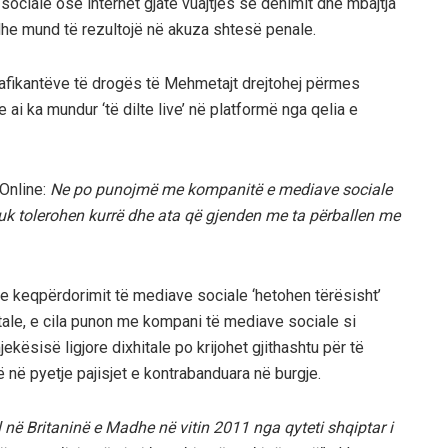
ociale ose internet gjatë vuajtjes së dënimit dhe mbajtja
 dhe mund të rezultojë në akuza shtesë penale.
fikantëve të drogës të Mehmetajt drejtohej përmes
 ai ka mundur ‘të dilte live’ në platformë nga qelia e
lOnline:
Ne po punojmë me kompanitë e mediave sociale
 nuk tolerohen kurrë dhe ata që gjenden me ta përballen me
t e keqpërdorimit të mediave sociale ‘hetohen tërësisht’
tale, e cila punon me kompani të mediave sociale si
ekësisë ligjore dixhitale po krijohet gjithashtu për të
 në pyetje pajisjet e kontrabanduara në burgje.
ul në Britaninë e Madhe në vitin 2011 nga qyteti shqiptar i