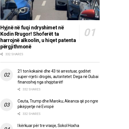
Hyjnë në fuqi ndryshimet në
Kodin Rrugor! Shoferët ta
harrojnë alkoolin, u hiqet patenta
përgjithmonë
332 SHARES
21 ton kokainë dhe 43 të arrestuar, goditet
super-rrjeti i drogës, autoritetet: Dega në Dubai
financohej nga shqiptarët!
332 SHARES
Ceuta, Trump dhe Maroku; Aleanca që po ngre
pikëpyetje në Evropë
332 SHARES
I kërkuar për tre vrasje, Sokol Hoxha