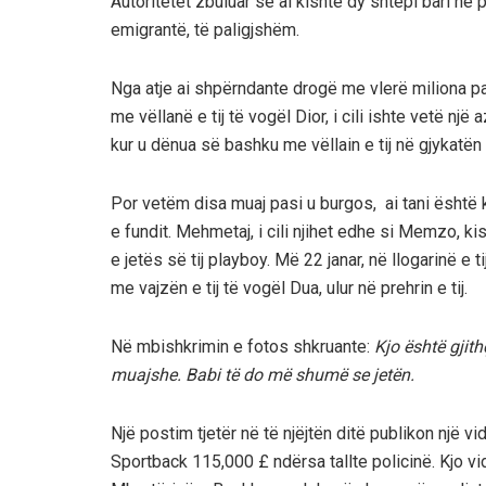
Autoritetet zbuluar se ai kishte dy shtëpi bari në 
emigrantë, të paligjshëm.
Nga atje ai shpërndante drogë me vlerë miliona p
me vëllanë e tij të vogël Dior, i cili ishte vetë n
kur u dënua së bashku me vëllain e tij në gjykatë
Por vetëm disa muaj pasi u burgos, ai tani është 
e fundit. Mehmetaj, i cili njihet edhe si Memzo, ki
e jetës së tij playboy. Më 22 janar, në llogarinë e 
me vajzën e tij të vogël Dua, ulur në prehrin e tij.
Në mbishkrimin e fotos shkruante:
Kjo është gjit
muajshe. Babi të do më shumë se jetën.
Një postim tjetër në të njëjtën ditë publikon një 
Sportback 115,000 £ ndërsa tallte policinë. Kjo v