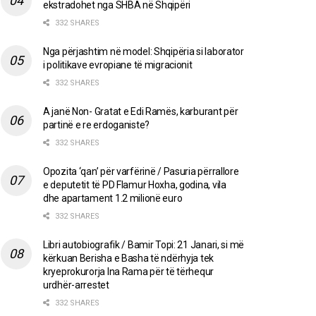
ekstradohet nga SHBA në Shqipëri
332 SHARES
Nga përjashtim në model: Shqipëria si laborator
i politikave evropiane të migracionit
332 SHARES
A janë Non- Gratat e Edi Ramës, karburant për
partinë e re erdoganiste?
332 SHARES
Opozita ‘qan’ për varfërinë / Pasuria përrallore
e deputetit të PD Flamur Hoxha, godina, vila
dhe apartament 1.2 milionë euro
332 SHARES
Libri autobiografik / Bamir Topi: 21 Janari, si më
kërkuan Berisha e Basha të ndërhyja tek
kryeprokurorja Ina Rama për të tërhequr
urdhër-arrestet
332 SHARES