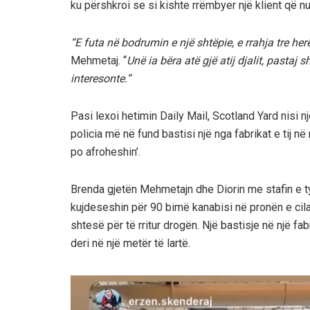
ku përshkroi se si kishte rrëmbyer një klient që n
“E futa në bodrumin e një shtëpie, e rrahja tre her
Mehmetaj. “
Unë ia bëra atë gjë atij djalit, pasta
interesonte.”
Pasi lexoi hetimin Daily Mail, Scotland Yard nisi 
policia më në fund bastisi një nga fabrikat e tij 
po afroheshin’.
Brenda gjetën Mehmetajn dhe Diorin me stafin e tyr
kujdeseshin për 90 bimë kanabisi në pronën e cila 
shtesë për të rritur drogën. Një bastisje në një fab
deri në një metër të lartë.