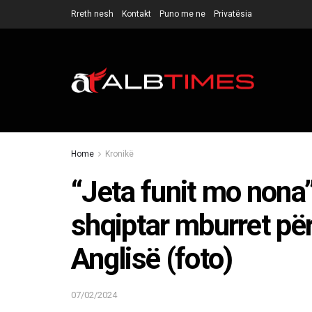
Rreth nesh
Kontakt
Puno me ne
Privatësia
Home
Kronikë
“Jeta funit mo nona
shqiptar mburret për 
Anglisë (foto)
07/02/2024