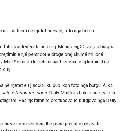
ar së fundi në rrjetet sociale, foto nga burgu.
te futur kontrabandë në burg. Mehmetaj, 30 vjeç, u burgos
 drejtimin e një perandorie droge prej shumë milionë
 Mail Selameti ka reklamuar biznesin e tij kriminal në
e tij.
ë rrjetet e tij social, ku publikon foto nga burgu. Ai ka
:
Jeta e fundit mo nona.
Daily Mail ka zbuluar se disa ditë
nstagram. Pas njoftimit të drejtuesve të burgjeve nga Daily
thëse sesi rrëmbeu dhe preu gishtat e një rivali.