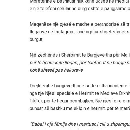
Mbretërinë e Bashkuar nuk kanë akses në mediat s
e një telefoni celular në burg është e paligjshme
Meqenëse një pjesë e madhe e perandorisë së tra
llogarive në Instagram, janë ngritur shqetësimet se
burgut.
Një zëdhënës i Shërbimit të Burgjeve tha për Mai
për të hequr këtë llogari, por telefonat në burgje
kohë shtesë pas hekurave.
Drejtuesit e burgjeve thonë se të gjitha incidente
nga një Njësi speciale e Hetimit të Mediave Dixhi
TikTok për të hequr përmbajtjen. Një njësi e re e mj
punuar së bashku me ekipin e hetimit, për të marrë
“Babai i një fëmije dhe i martuar, i cili u shpërng