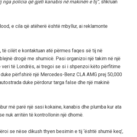
ij nga policia që gjeti kanabis në makinën e tij”
, shkruan
Blood, e cila që atëherë është mbyllur, ai reklamonte
l, të cilët e kontaktuan atë përmes faqes së tij në
 blejnë drogë me shumicë. Pasi organizoi një takim në një
veri të Londrës, ai tregoi se si i shpenzoi këto përfitime
e, duke përfshirë një Mercedes-Benz CLA AMG prej 50,000
ë autostrada duke përdorur targa false dhe një makinë
mbur më parë një sasi kokaine, kanabis dhe plumba kur ata
 nuk arritën të kontrollonin një dhomë.
ëroi se nëse dikush thyen besimin e tij ‘është shumë keq’,