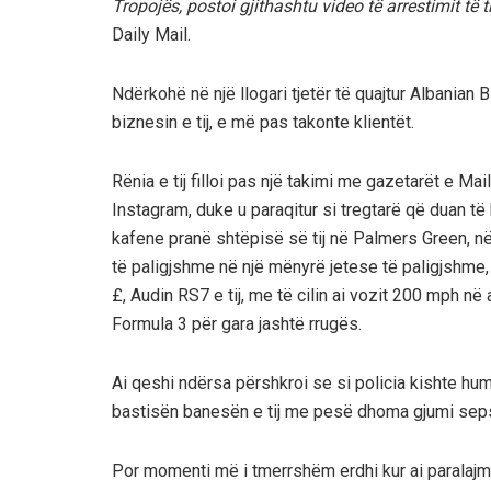
Tropojës, postoi gjithashtu video të arrestimit të t
Daily Mail.
Ndërkohë në një llogari tjetër të quajtur Albanian 
biznesin e tij, e më pas takonte klientët.
Rënia e tij filloi pas një takimi me gazetarët e Mai
Instagram, duke u paraqitur si tregtarë që duan të
kafene pranë shtëpisë së tij në Palmers Green, në 
të paligjshme në një mënyrë jetese të paligjshm
£, Audin RS7 e tij, me të cilin ai vozit 200 mph n
Formula 3 për gara jashtë rrugës.
Ai qeshi ndërsa përshkroi se si policia kishte hu
bastisën banesën e tij me pesë dhoma gjumi sepse
Por momenti më i tmerrshëm erdhi kur ai paralajm