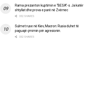
Rama prezanton kuptimin e “BESA”-s. Ja katër
shtyllat dhe prova e parë në Zvërnec
332 SHARES
Sulmet ruse në Kiev, Macron: Rusia duhet të
paguajë çmimin për agresionin.
332 SHARES