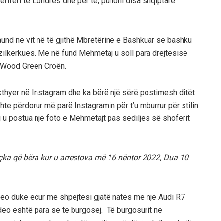
periferi të Londrës dhe për të, punoni disa shqiptarë
aund në vit në të gjithë Mbretërinë e Bashkuar së bashku
jë azilkërkues. Më në fund Mehmetaj u soll para drejtësisë
n Wood Green Croën.
kthyer në Instagram dhe ka bërë një sërë postimesh ditët
shte përdorur më parë Instagramin për t’u mburrur për stilin
tij u postua një foto e Mehmetajt pas sediljes së shoferit
hçka që bëra kur u arrestova më 16 nëntor 2022, Dua 10
video duke ecur me shpejtësi gjatë natës me një Audi R7
ideo është para se të burgosej. Të burgosurit në