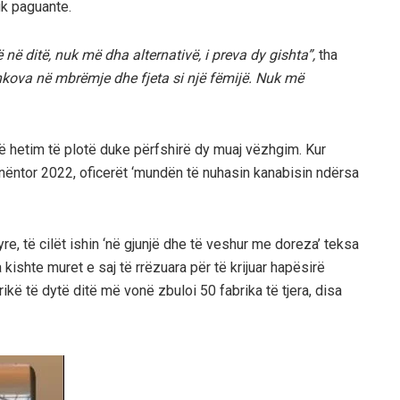
uk paguante.
ë në ditë, nuk më dha alternativë, i preva dy gishta”,
tha
j shkova në mbrëmje dhe fjeta si një fëmijë. Nuk më
një hetim të plotë duke përfshirë dy muaj vëzhgim. Kur
në nëntor 2022, oficerët ‘mundën të nuhasin kanabisin ndërsa
e, të cilët ishin ‘në gjunjë dhe të veshur me doreza’ teksa
kishte muret e saj të rrëzuara për të krijuar hapësirë
rikë të dytë ditë më vonë zbuloi 50 fabrika të tjera, disa