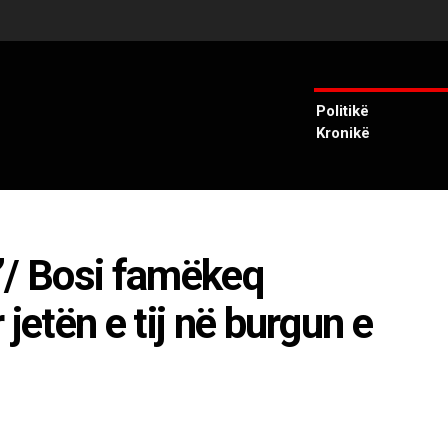
Politikë
Kronikë
”/ Bosi famëkeq
jetën e tij në burgun e