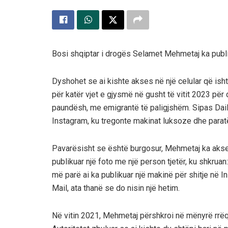
Bosi shqiptar i drogës Selamet Mehmetaj ka publiku
Dyshohet se ai kishte akses në një celular që ish
për katër vjet e gjysmë në gusht të vitit 2023 për
paundësh, me emigrantë të paligjshëm. Sipas Daily
Instagram, ku tregonte makinat luksoze dhe paratë 
Pavarësisht se është burgosur, Mehmetaj ka akses n
publikuar një foto me një person tjetër, ku shkruan
më parë ai ka publikuar një makinë për shitje në I
Mail, ata thanë se do nisin një hetim.
Në vitin 2021, Mehmetaj përshkroi në mënyrë rrëqe