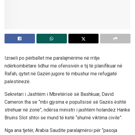
Izraeli po përballet me paralajmërime në rritje
ndërkombëtare lidhur me ofensivën e tij të planifikuar në
Rafah, qytet në Gazën jugore të mbushur me refugjatë
palestinezë.
Sekretari i Jashtëm i Mbretërisë së Bashkuar, David
Cameron tha se “mbi gjysma e popullsisë së Gazës është
strehuar në zonë”, ndërsa ministri i jashtëm holandez Hanke
Bruins Slot shtoi se mund të ketë “shumë viktima civile”.
Nga ana tjetër, Arabia Saudite paralajmëroi për “pasoja