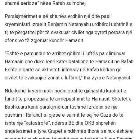
shumë serioze” nëse Rafah sulmohej.
Paralajmërimet e së shtunës erdhën një ditë pasi
kryeministri izraelit Benjamin Netanyahu urdhëroi ushtrinë e
tij të përgatitej për të evakuuar civilët nga qyteti përpara një
ofensive të zgjeruar kundër Hamasit.
“Është e pamundur të arrihet qëllimi i luftës pa eliminuar
Hamasin dhe duke lënë katër batalione të Hamasit në Rafah.
Është e qartë se aktiviteti intensiv në Rafah kërkon që
civilët të evakuojnë zonat e luftimit,” tha zyra e Netanyahut.
Ndërkohë, kryeministri hodhi poshtë gjithashtu kushtet e
fundit të propozuara të armëpushimit të Hamasit. Shtetet e
Bashkuara kanë paralajmëruar tashmë Izraelin se një
pushtim i Rafahut si pjesë e sulmit të saj në Gaza do të
ishte një “katastrofë”, ndërsa BE dhe OKB shprehën
shqetësimet e tyre. Grupet e ndihmës thonë se nuk është e