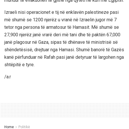
mundur të evakuohen të gjithë nga qyteti në kufi me Egjiptin.
Izraeli nisi operacionet e tij në enklavën palestineze pasi
më shumë se 1200 njerëz u vranë në Izraelin jugor më 7
tetor nga persona të armatosur të Hamasit. Më shumë se
27,900 njerëz janë vrarë deri më tani dhe të paktën 67,000
janë plagosur në Gaza, sipas të dhënave të ministrisë së
shëndetësisë, drejtuar nga Hamasi. Shumë banorë të Gazës
kanë përfunduar në Rafah pasi janë detyruar të largohen nga
shtëpitë e tyre.
/a.r
Home
Politikë