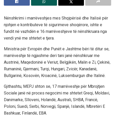
Nënshkrimi i marrëveshjes mes Shqipërisë dhe Italisë për
njohjen e kontributeve të sigurimeve shoqërore, ishte e
fundit në vazhdën e 16 marrëveshjeve të nënshkruara nga
vendi ynë me shtetet e tjera.
Ministria për Evropën dhe Punët e Jashtme bëri të ditur se,
marrëveshje të ngjashme deri tani janë nënshkruar me
Austrinë, Maqedoninë e Veriut, Belgjikën, Malin e Zi, Çekinë,
Rumaninë, Gjermani, Turqi, Hungari, Zvicër, Kanadanë,
Bullgarinë, Kosovën, Kroacinë, Luksemburgun dhe Italinë.
Gjithashtu, MEPJ shton se, 17 marrëveshje për Mbrojtjen
Sociale janë në proces negocimi me shtetet Greqi, Moldavi,
Danimarke, Slloveni, Holandë, Australi, SHBA, Francë,
Poloni, Suedi, Serbi, Norvegji, Spanjë, Islandë, Mbretëri E
Bashkuar, Finlandë, EBA.