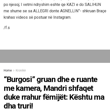
po njesoj; I vetmi ndryshim eshte qe KAZI e do SALIHUN
me shume se sa ALLEGRI donte AGNELLIN”- shkruan Braçe
krahas videos së postuar në Instagram.
/f.s
Home
Kronikë
“Burgosi” gruan dhe e ruante
me kamera, Mandri shfaqet
duke rrahur fëmijët: Kështu ma
dha truri!