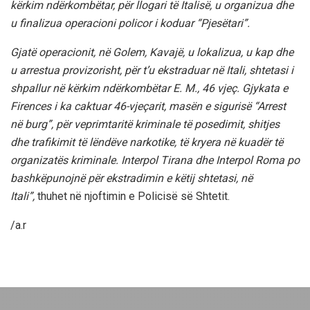
kërkim ndërkombëtar, për llogari të Italisë, u organizua dhe
u finalizua operacioni policor i koduar “Pjesëtari”.
Gjatë operacionit, në Golem, Kavajë, u lokalizua, u kap dhe
u arrestua provizorisht, për t’u ekstraduar në Itali, shtetasi i
shpallur në kërkim ndërkombëtar E. M., 46 vjeç. Gjykata e
Firences i ka caktuar 46-vjeçarit, masën e sigurisë “Arrest
në burg”, për veprimtaritë kriminale të posedimit, shitjes
dhe trafikimit të lëndëve narkotike, të kryera në kuadër të
organizatës kriminale. Interpol Tirana dhe Interpol Roma po
bashkëpunojnë për ekstradimin e këtij shtetasi, në
Itali”,
thuhet në njoftimin e Policisë së Shtetit.
/a.r