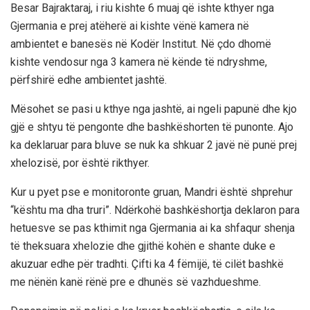
Besar Bajraktaraj, i riu kishte 6 muaj që ishte kthyer nga
Gjermania e prej atëherë ai kishte vënë kamera në
ambientet e banesës në Kodër Institut. Në çdo dhomë
kishte vendosur nga 3 kamera në kënde të ndryshme,
përfshirë edhe ambientet jashtë.
Mësohet se pasi u kthye nga jashtë, ai ngeli papunë dhe kjo
gjë e shtyu të pengonte dhe bashkëshorten të punonte. Ajo
ka deklaruar para bluve se nuk ka shkuar 2 javë në punë prej
xhelozisë, por është rikthyer.
Kur u pyet pse e monitoronte gruan, Mandri është shprehur
“kështu ma dha truri”. Ndërkohë bashkëshortja deklaron para
hetuesve se pas kthimit nga Gjermania ai ka shfaqur shenja
të theksuara xhelozie dhe gjithë kohën e shante duke e
akuzuar edhe për tradhti. Çifti ka 4 fëmijë, të cilët bashkë
me nënën kanë rënë pre e dhunës së vazhdueshme.