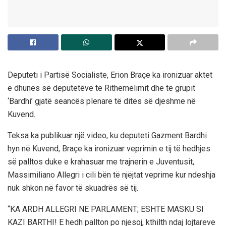
Deputeti i Partisë Socialiste, Erion Braçe ka ironizuar aktet
e dhunës së deputetëve të Rithemelimit dhe të grupit
‘Bardhi’ gjatë seancës plenare të ditës së djeshme në
Kuvend.
Teksa ka publikuar një video, ku deputeti Gazment Bardhi
hyn në Kuvend, Braçe ka ironizuar veprimin e tij të hedhjes
së palltos duke e krahasuar me trajnerin e Juventusit,
Massimiliano Allegri i cili bën të njëjtat veprime kur ndeshja
nuk shkon në favor të skuadrës së tij.
“KA ARDH ALLEGRI NE PARLAMENT; ESHTE MASKU SI
KAZI BARTHI! E hedh pallton po njesoj, kthilth ndaj lojtareve