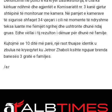
Denoncimin në polici e ka kryer bashkëshortja, e cila ka
kërkuar ndihmë dhe agjentët e Komisariatit nr. 3 kanë gjetur
shtëpinë të monitoruar me kamera. Në pamjet e kamerave
të sigurisë shfaqet 34 vjeçari i cili në momente të ndryshme
teksa luante me fëmijët ngrihej dhe ushtronte dhunë ndaj
gruas. Edhe vëllai i tij rezulton i dënuar për dhunë në familje.
Kujtojmë se 10 ditë më parë, një rast thuajse identik u
zbulua në kryeqytet ku Jetnor Zhaboli ksihte ngujuar brenda
banesës 3 gratë e familjes.
/a.r