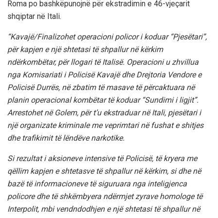
Roma po bashkëpunojnë për ekstradimin e 46-vjeçarit
shqiptar në Itali.
“Kavajë/Finalizohet operacioni policor i koduar “Pjesëtari”,
për kapjen e një shtetasi të shpallur në kërkim
ndërkombëtar, për llogari të Italisë. Operacioni u zhvillua
nga Komisariati i Policisë Kavajë dhe Drejtoria Vendore e
Policisë Durrës, në zbatim të masave të përcaktuara në
planin operacional kombëtar të koduar “Sundimi i ligjit”.
Arrestohet në Golem, për t’u ekstraduar në Itali, pjesëtari i
një organizate kriminale me veprimtari në fushat e shitjes
dhe trafikimit të lëndëve narkotike.
Si rezultat i aksioneve intensive të Policisë, të kryera me
qëllim kapjen e shtetasve të shpallur në kërkim, si dhe në
bazë të informacioneve të siguruara nga inteligjenca
policore dhe të shkëmbyera ndërmjet zyrave homologe të
Interpolit, mbi vendndodhjen e një shtetasi të shpallur në