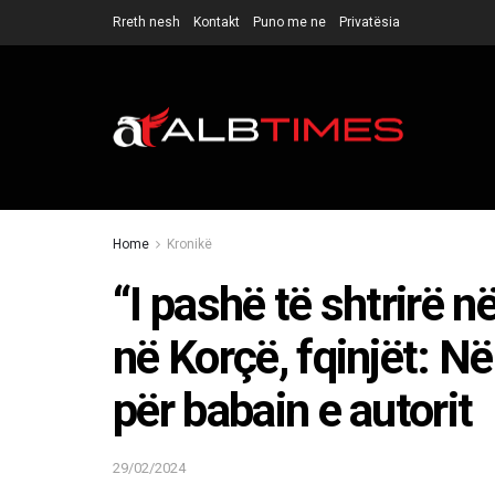
Rreth nesh
Kontakt
Puno me ne
Privatësia
Home
Kronikë
“I pashë të shtrirë n
në Korçë, fqinjët: N
për babain e autorit
29/02/2024