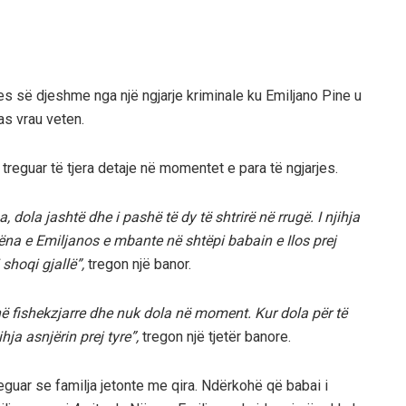
es së djeshme nga një ngjarje kriminale ku Emiljano Pine u
as vrau veten.
 treguar të tjera detaje në momentet e para të ngjarjes.
 dola jashtë dhe i pashë të dy të shtrirë në rrugë. I njihja
Nëna e Emiljanos e mbante në shtëpi babain e Ilos prej
 shoqi gjallë”,
tregon një banor.
 fishekzjarre dhe nuk dola në moment. Kur dola për të
ja asnjërin prej tyre”,
tregon një tjetër banore.
eguar se familja jetonte me qira. Ndërkohë që babai i