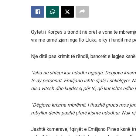
Qyteti i Korçës u trondit në orët e vona të mbrëmj
vra me armë zjarri nga Ilo Lluka, e ky i fundit më p
Një ditë pas krimit të rëndë, banorët e lagjes kanë
“Isha në shtëpi kur ndodhi ngjarja. Dëgjova krisma,
të dy personat. Emiljano ishte djalë i shkëlqyer. 
disa vitesh dhe kujdesej për të, që kur ishte edhe i
“Dëgjova krisma mbrëmë. I thashë gruas mos janë
mbyllur derën pashë çfarë kishte ndodhur. Nuk njih
Jashtë kamerave, fqinjët e Emiljano Pines kanë tr