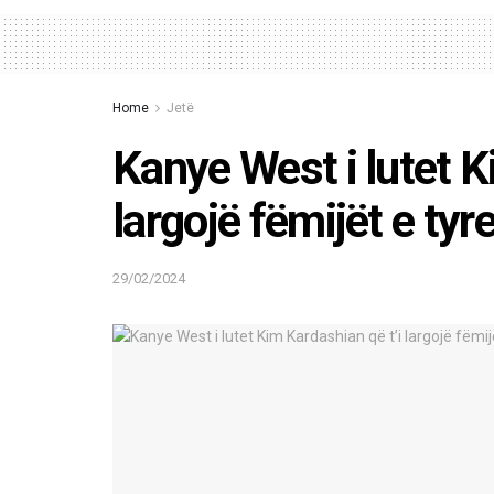
Home
Jetë
Kanye West i lutet K
largojë fëmijët e tyr
29/02/2024