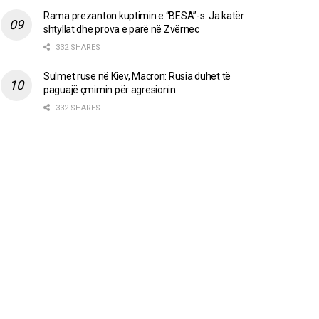
Rama prezanton kuptimin e “BESA”-s. Ja katër
shtyllat dhe prova e parë në Zvërnec
332 SHARES
Sulmet ruse në Kiev, Macron: Rusia duhet të
paguajë çmimin për agresionin.
332 SHARES