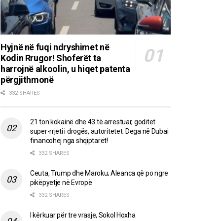
Hyjnë në fuqi ndryshimet në
Kodin Rrugor! Shoferët ta
harrojnë alkoolin, u hiqet patenta
përgjithmonë
332 SHARES
21 ton kokainë dhe 43 të arrestuar, goditet
super-rrjeti i drogës, autoritetet: Dega në Dubai
financohej nga shqiptarët!
332 SHARES
Ceuta, Trump dhe Maroku; Aleanca që po ngre
pikëpyetje në Evropë
332 SHARES
I kërkuar për tre vrasje, Sokol Hoxha