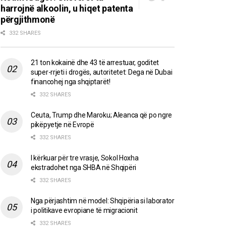
harrojnë alkoolin, u hiqet patenta
përgjithmonë
332 SHARES
21 ton kokainë dhe 43 të arrestuar, goditet
super-rrjeti i drogës, autoritetet: Dega në Dubai
financohej nga shqiptarët!
332 SHARES
Ceuta, Trump dhe Maroku; Aleanca që po ngre
pikëpyetje në Evropë
332 SHARES
I kërkuar për tre vrasje, Sokol Hoxha
ekstradohet nga SHBA në Shqipëri
332 SHARES
Nga përjashtim në model: Shqipëria si laborator
i politikave evropiane të migracionit
332 SHARES