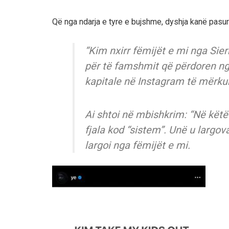
Që nga ndarja e tyre e bujshme, dyshja kanë pasur d
“Kim nxirr fëmijët e mi nga Sier
për të famshmit që përdoren nga
kapitale në Instagram të mërk
Ai shtoi në mbishkrim: “Në këtë 
fjala kod “sistem”. Unë u largo
largoi nga fëmijët e mi.