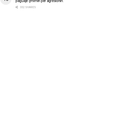
paguajë çmimin për agresionin.
332 SHARES