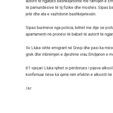
autorit të ngjarjes bashkëjetonte me familjen e Em
të pamundësive të tij fizike dhe moshës. Sipas ban
jetë dhe ata e vazhdonin bashkëjetesën.
Sipas burimeve nga policia, bëhet me dije se pis
apartamenti në pronësi të babait të autorit të ngjarje
Ilo Lluka ishte emigrant në Greqi dhe pasi ka mësu
grek dhe mbrëmjen e djeshme vrau Emiljanon e m
61-vjeçari Lluka njihet si përdorues i pijeve alko
konfirmuar nëse ka qenë nën efektin e alkoolit në
/a.r