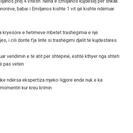
iljanos prej 4 vitesh. Nëna e Emiljanos kujdesej për shkak
orëve, babai i Emiljanos kishte 1 vit që kishte ndërruar
ta kryesore e hetimeve mbetet trashëgimia e një
s, i cili donte t’ja linte si trashëgimi djalit të kujdestares.
ar vendimin e të atit për shtëpinë, është kthyer nga shteti
ë pas veten.
olike ndërsa ekspertiza mjeko-ligjore ende nuk e ka
 momentin kur kreu krimin.