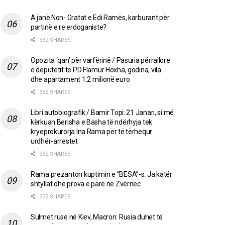
A janë Non- Gratat e Edi Ramës, karburant për
partinë e re erdoganiste?
332 SHARES
Opozita ‘qan’ për varfërinë / Pasuria përrallore
e deputetit të PD Flamur Hoxha, godina, vila
dhe apartament 1.2 milionë euro
332 SHARES
Libri autobiografik / Bamir Topi: 21 Janari, si më
kërkuan Berisha e Basha të ndërhyja tek
kryeprokurorja Ina Rama për të tërhequr
urdhër-arrestet
332 SHARES
Rama prezanton kuptimin e “BESA”-s. Ja katër
shtyllat dhe prova e parë në Zvërnec
332 SHARES
Sulmet ruse në Kiev, Macron: Rusia duhet të