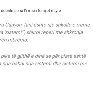
ebate se si t’i rrisin fëmijët e tyre.
ra Canyon, tani është një shkollë e rreme
 ‘sistemi’”, shkroi reperi me shkronja
urën mbrëma.
pikë të gjithë e dinë se për çfarë është
va nga babai nga sistemi dhe sistemi më