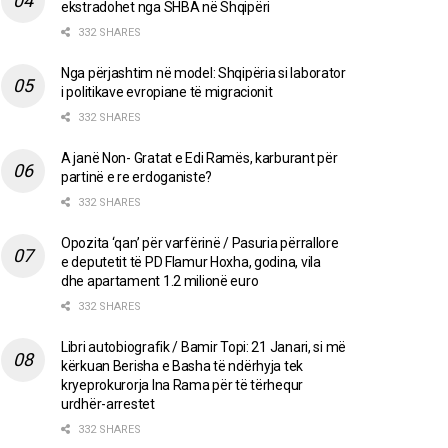
ekstradohet nga SHBA në Shqipëri
332 SHARES
Nga përjashtim në model: Shqipëria si laborator
i politikave evropiane të migracionit
332 SHARES
A janë Non- Gratat e Edi Ramës, karburant për
partinë e re erdoganiste?
332 SHARES
Opozita ‘qan’ për varfërinë / Pasuria përrallore
e deputetit të PD Flamur Hoxha, godina, vila
dhe apartament 1.2 milionë euro
332 SHARES
Libri autobiografik / Bamir Topi: 21 Janari, si më
kërkuan Berisha e Basha të ndërhyja tek
kryeprokurorja Ina Rama për të tërhequr
urdhër-arrestet
332 SHARES