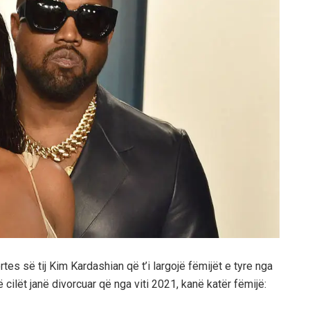
es së tij Kim Kardashian që t’i largojë fëmijët e tyre nga
 cilët janë divorcuar që nga viti 2021, kanë katër fëmijë: