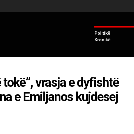
Politikë
Kronikë
ë tokë”, vrasja e dyfishtë
ëna e Emiljanos kujdesej