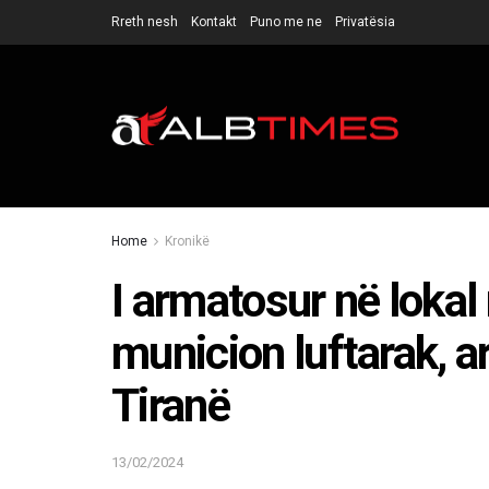
Rreth nesh
Kontakt
Puno me ne
Privatësia
Home
Kronikë
I armatosur në lokal
municion luftarak, a
Tiranë
13/02/2024