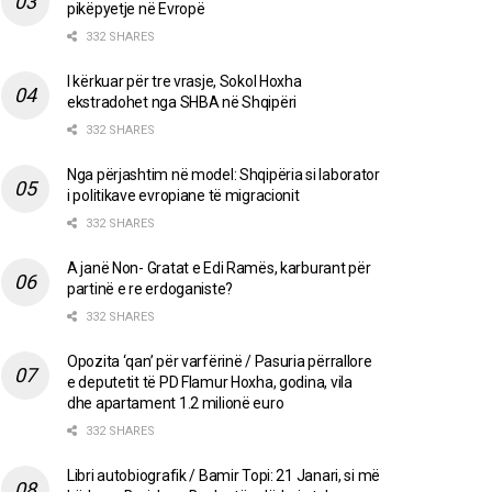
pikëpyetje në Evropë
332 SHARES
I kërkuar për tre vrasje, Sokol Hoxha
ekstradohet nga SHBA në Shqipëri
332 SHARES
Nga përjashtim në model: Shqipëria si laborator
i politikave evropiane të migracionit
332 SHARES
A janë Non- Gratat e Edi Ramës, karburant për
partinë e re erdoganiste?
332 SHARES
Opozita ‘qan’ për varfërinë / Pasuria përrallore
e deputetit të PD Flamur Hoxha, godina, vila
dhe apartament 1.2 milionë euro
332 SHARES
Libri autobiografik / Bamir Topi: 21 Janari, si më