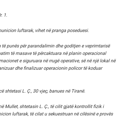
. 1.
municion luftarak, vihet në pranga poseduesi.
im të punës për parandalimin dhe goditjen e veprimtarisë
batim të masave të përcaktuara në planin operacional
macionet e siguruara në rrugë operative, së në një lokal në
anizuar dhe finalizuar operacionin policor të koduar
ncë shtetasi L. Ç., 30 vjeç, banues në Tiranë.
ullet, shtetasin L. Ç., të cilit gjatë kontrollit fizik i
icion luftarak, të cilat u sekuestruan në cilësinë e provës