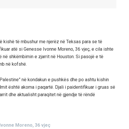
një kishë të mbushur me njerëz në Teksas para se të
ifikuar atë si Genesse Ivonne Moreno, 36 vjeç, e cila ishte
dë në shkëmbimin e zjarrit në Houston. Si pasojë e të
umb në kofshë.
 “Palestine” në kondakun e pushkës dhe po ashtu kishin
mit është akoma i paqartë. Djali i paidentifikuar i gruas së
rrit dhe aktualisht paraqitet në gjendje të rëndë
Ivonne Moreno, 36 vjeç