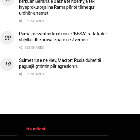
kërkuan Berisha e Basha të ndërhyja tek
kryeprokurorja Ina Rama për të tërhequr
urdhër-arrestet
332 SHARES
Rama prezanton kuptimin e “BESA”-s. Ja katër
shtyllat dhe prova e parë në Zvërnec
332 SHARES
Sulmet ruse në Kiev, Macron: Rusia duhet të
paguajë çmimin për agresionin.
332 SHARES
Na ndiqni