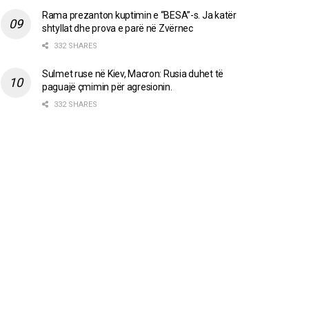
Rama prezanton kuptimin e “BESA”-s. Ja katër
shtyllat dhe prova e parë në Zvërnec
332 SHARES
Sulmet ruse në Kiev, Macron: Rusia duhet të
paguajë çmimin për agresionin.
332 SHARES