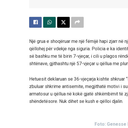
Një grua e shoqëruar me një fëmijë hapi zjarr në 
qëllohej për vdekje nga siguria. Policia e ka ident
së bashku me të birin 7-vjeçar, i cili u plagos rën
shtënave, gjithashtu një 57-vjeçar u qëllua me pl
Hetuesit deklaruan se 36-vjeçarja kishte shkruar
zbuluar shkrime antisemite, megjithatë motivi i sul
armatosur u qëllua në kokë gjatë shkëmbimit të zja
shëndetësore. Nuk dihet se kush e qëlloi djalin.
Foto: Genesse 