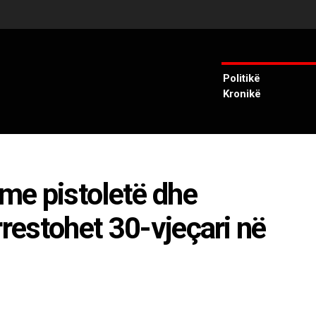
Politikë
Kronikë
 me pistoletë dhe
rrestohet 30-vjeçari në