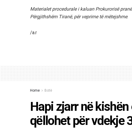
Materialet procedurale i kaluan Prokurorisë pranë 
Përgjithshëm Tiranë, për veprime të mëtejshme
.
/a.r
Home
Botë
Hapi zjarr në kishën
qëllohet për vdekje 