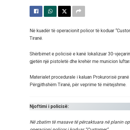
Në kuadër të operacionit policor të koduar “Custo
Tiranë.
Shërbimet e policisë e kanë lokalizuar 30-vjeçarin në
gjetën një pistoletë dhe krehër me municion luftar
Materialet procedurale i kaluan Prokurorisë pranë 
Përgjithshëm Tiranë, për veprime të mëtejshme.
Njoftimi i policisë:
Në zbatim të masave të përcaktuara në planin ope
operacioni policor i koduar “Customer”.