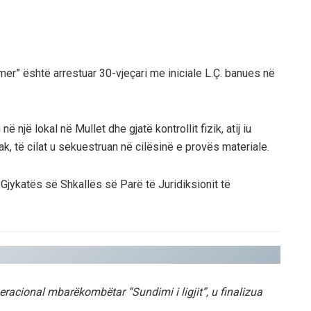
mer” është arrestuar 30-vjeçari me iniciale L.Ç. banues në
 një lokal në Mullet dhe gjatë kontrollit fizik, atij iu
ak, të cilat u sekuestruan në cilësinë e provës materiale.
Gjykatës së Shkallës së Parë të Juridiksionit të
racional mbarëkombëtar “Sundimi i ligjit”, u finalizua