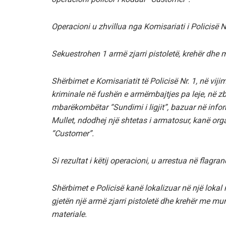
Operacioni u zhvillua nga Komisariati i Policisë Nr
Sekuestrohen 1 armë zjarri pistoletë, krehër dhe 
Shërbimet e Komisariatit të Policisë Nr. 1, në vij
kriminale në fushën e armëmbajtjes pa leje, në z
mbarëkombëtar “Sundimi i ligjit”, bazuar në infor
Mullet, ndodhej një shtetas i armatosur, kanë org
“Customer”.
Si rezultat i këtij operacioni, u arrestua në flagra
Shërbimet e Policisë kanë lokalizuar në një lokal në M
gjetën një armë zjarri pistoletë dhe krehër me mun
materiale.