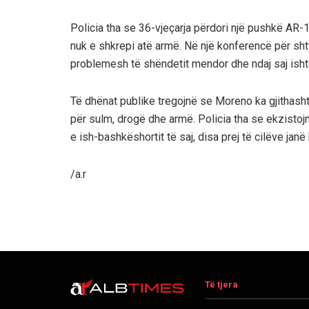
Policia tha se 36-vjeçarja përdori një pushkë AR-1
nuk e shkrepi atë armë. Në një konferencë për shty
problemesh të shëndetit mendor dhe ndaj saj isht
Të dhënat publike tregojnë se Moreno ka gjithash
për sulm, drogë dhe armë. Policia tha se ekzisto
e ish-bashkëshortit të saj, disa prej të cilëve janë
/a.r
Të tjera