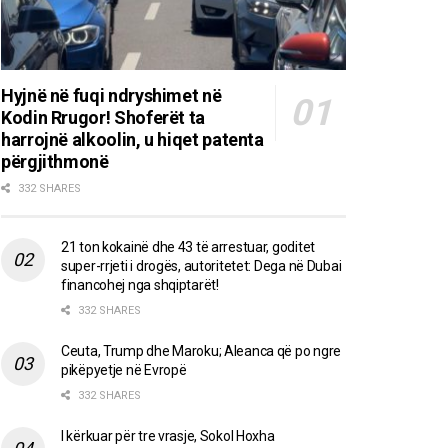
Hyjnë në fuqi ndryshimet në
Kodin Rrugor! Shoferët ta
harrojnë alkoolin, u hiqet patenta
përgjithmonë
332 SHARES
21 ton kokainë dhe 43 të arrestuar, goditet
super-rrjeti i drogës, autoritetet: Dega në Dubai
financohej nga shqiptarët!
332 SHARES
Ceuta, Trump dhe Maroku; Aleanca që po ngre
pikëpyetje në Evropë
332 SHARES
I kërkuar për tre vrasje, Sokol Hoxha