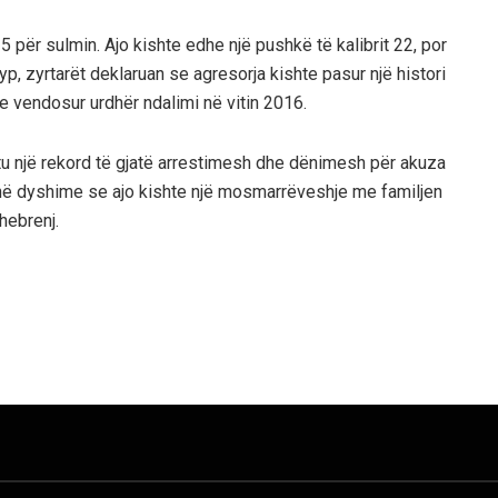
5 për sulmin. Ajo kishte edhe një pushkë të kalibrit 22, por
p, zyrtarët deklaruan se agresorja kishte pasur një histori
e vendosur urdhër ndalimi në vitin 2016.
tu një rekord të gjatë arrestimesh dhe dënimesh për akuza
jnë dyshime se ajo kishte një mosmarrëveshje me familjen
 hebrenj.