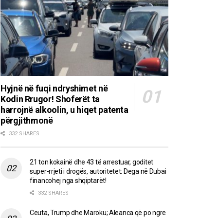
Hyjnë në fuqi ndryshimet në
Kodin Rrugor! Shoferët ta
harrojnë alkoolin, u hiqet patenta
përgjithmonë
332 SHARES
21 ton kokainë dhe 43 të arrestuar, goditet
super-rrjeti i drogës, autoritetet: Dega në Dubai
financohej nga shqiptarët!
332 SHARES
Ceuta, Trump dhe Maroku; Aleanca që po ngre