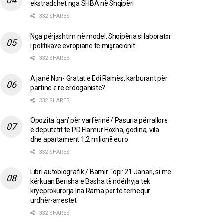
ekstradohet nga SHBA në Shqipëri
332 SHARES
Nga përjashtim në model: Shqipëria si laborator
i politikave evropiane të migracionit
332 SHARES
A janë Non- Gratat e Edi Ramës, karburant për
partinë e re erdoganiste?
332 SHARES
Opozita ‘qan’ për varfërinë / Pasuria përrallore
e deputetit të PD Flamur Hoxha, godina, vila
dhe apartament 1.2 milionë euro
332 SHARES
Libri autobiografik / Bamir Topi: 21 Janari, si më
kërkuan Berisha e Basha të ndërhyja tek
kryeprokurorja Ina Rama për të tërhequr
urdhër-arrestet
332 SHARES