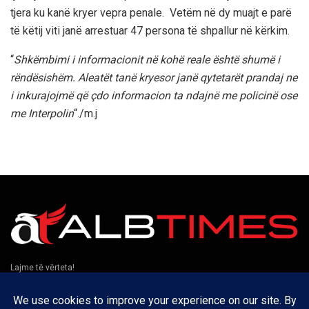
tjera ku kanë kryer vepra penale. Vetëm në dy muajt e parë
të këtij viti janë arrestuar 47 persona të shpallur në kërkim.
“
Shkëmbimi i informacionit në kohë reale është shumë i
rëndësishëm. Aleatët tanë kryesor janë qytetarët prandaj ne
i inkurajojmë që çdo informacion ta ndajnë me policinë ose
me Interpolin
“./m.j
Lajme të vërteta!
Të tjera