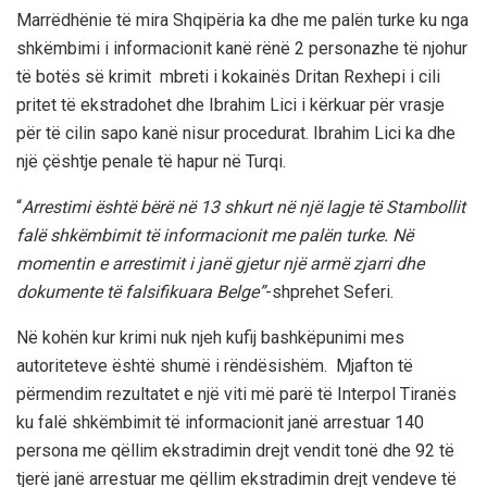
Marrëdhënie të mira Shqipëria ka dhe me palën turke ku nga
shkëmbimi i informacionit kanë rënë 2 personazhe të njohur
të botës së krimit mbreti i kokainës Dritan Rexhepi i cili
pritet të ekstradohet dhe Ibrahim Lici i kërkuar për vrasje
për të cilin sapo kanë nisur procedurat. Ibrahim Lici ka dhe
një çështje penale të hapur në Turqi.
“
Arrestimi është bërë në 13 shkurt në një lagje të Stambollit
falë shkëmbimit të informacionit me palën turke. Në
momentin e arrestimit i janë gjetur një armë zjarri dhe
dokumente të falsifikuara Belge”
-shprehet Seferi.
Në kohën kur krimi nuk njeh kufij bashkëpunimi mes
autoriteteve është shumë i rëndësishëm. Mjafton të
përmendim rezultatet e një viti më parë të Interpol Tiranës
ku falë shkëmbimit të informacionit janë arrestuar 140
persona me qëllim ekstradimin drejt vendit tonë dhe 92 të
tjerë janë arrestuar me qëllim ekstradimin drejt vendeve të