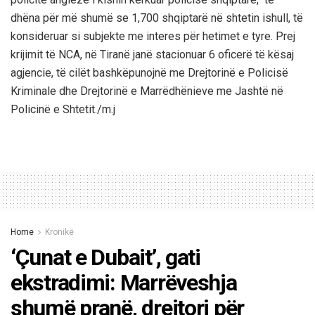
dhëna për më shumë se 1,700 shqiptarë në shtetin ishull, të
konsideruar si subjekte me interes për hetimet e tyre. Prej
krijimit të NCA, në Tiranë janë stacionuar 6 oficerë të kësaj
agjencie, të cilët bashkëpunojnë me Drejtorinë e Policisë
Kriminale dhe Drejtorinë e Marrëdhënieve me Jashtë në
Policinë e Shtetit./m.j
Home
Kronikë
‘Çunat e Dubait’, gati
ekstradimi: Marrëveshja
shumë pranë, drejtori për