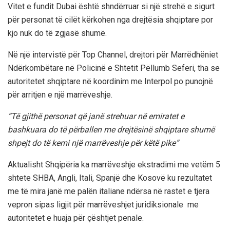
Vitet e fundit Dubai është shndërruar si një strehë e sigurt
për personat të cilët kërkohen nga drejtësia shqiptare por
kjo nuk do të zgjasë shumë.
Në një intervistë për Top Channel, drejtori për Marrëdhëniet
Ndërkombëtare në Policinë e Shtetit Pëllumb Seferi, tha se
autoritetet shqiptare në koordinim me Interpol po punojnë
për arritjen e një marrëveshje.
“Të gjithë personat që janë strehuar në emiratet e
bashkuara do të përballen me drejtësinë shqiptare shumë
shpejt do të kemi një marrëveshje për këtë pike”
Aktualisht Shqipëria ka marrëveshje ekstradimi me vetëm 5
shtete SHBA, Angli, Itali, Spanjë dhe Kosovë ku rezultatet
me të mira janë me palën italiane ndërsa në rastet e tjera
vepron sipas ligjit për marrëveshjet juridiksionale me
autoritetet e huaja për çështjet penale.