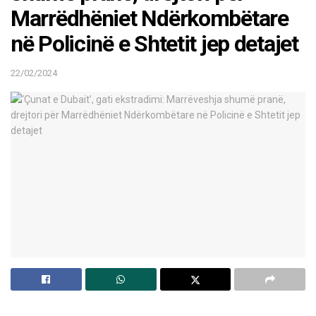
Marrëdhëniet Ndërkombëtare
në Policinë e Shtetit jep detajet
22/02/2024