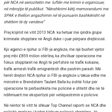
për NCA në seriozitetin me luftën me krimin e organizuar,
në mbrojtje të publikut. “Nënshkrimi këtij memorandumi me
SPAK e thellon angazhimin në të punuarin bashkërisht në
shërbim të dy vendeve”
.
Prej krijimit në vitit 2013 NCA ka hetuar me qindra grupe
kriminale shqiptare në Angli duke i çuar përpara drejtësisë.
Kjo agjenci e njohur si FBI-ja angleze, me një buxhet vjetor
prej mbi £859 milion stërlina, ka zhvilluar operacione me
fokus shqiptarët në Angli të përfshirë në trafik kokaine,
trafik armësh trafik emigrantësh dhe pastrim parash. Më
herët drejtori NCA njohur si FBI-ja angleze u takua edhe me
ministrin e Brendshëm Taulant Balla ku është folur për
operacione të përbashkëta me policinë e shtetit dhe në të
ndihmuarit me ekspertizë për vetëpastrimin e policive.
Në nëntor të vitit të shkuar Top Channel raporti se NCA dhe
policitë angleze i kishin kërkuar policisë shqiptare, të