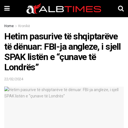
Home
Kronikë
Hetim pasurive të shqiptarëve
të dënuar: FBI-ja angleze, i sjell
SPAK listën e “çunave të
Londrës”
22/02/2024