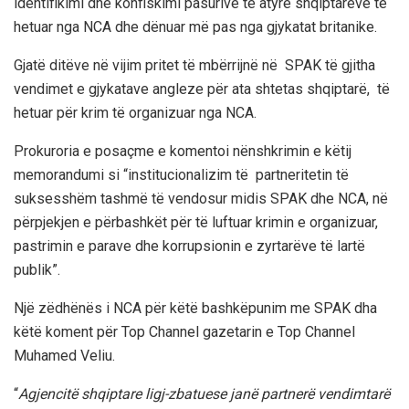
identifikimi dhe konfiskimi pasurive të atyre shqiptarëve të
hetuar nga NCA dhe dënuar më pas nga gjykatat britanike.
Gjatë ditëve në vijim pritet të mbërrijnë në SPAK të gjitha
vendimet e gjykatave angleze për ata shtetas shqiptarë, të
hetuar për krim të organizuar nga NCA.
Prokuroria e posaçme e komentoi nënshkrimin e këtij
memorandumi si “institucionalizim të partneritetin të
suksesshëm tashmë të vendosur midis SPAK dhe NCA, në
përpjekjen e përbashkët për të luftuar krimin e organizuar,
pastrimin e parave dhe korrupsionin e zyrtarëve të lartë
publik”.
Një zëdhënës i NCA për këtë bashkëpunim me SPAK dha
këtë koment për Top Channel gazetarin e Top Channel
Muhamed Veliu.
“
Agjencitë shqiptare ligj-zbatuese janë partnerë vendimtarë