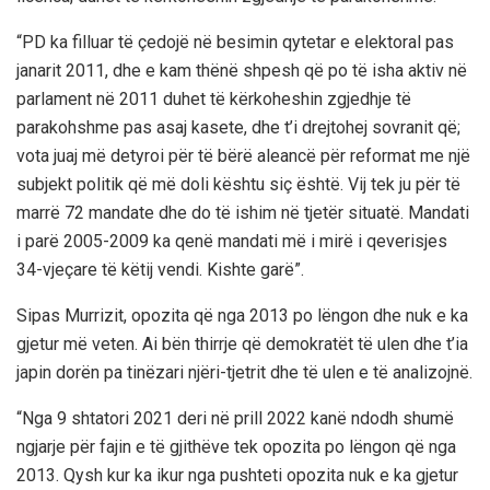
“PD ka filluar të çedojë në besimin qytetar e elektoral pas
janarit 2011, dhe e kam thënë shpesh që po të isha aktiv në
parlament në 2011 duhet të kërkoheshin zgjedhje të
parakohshme pas asaj kasete, dhe t’i drejtohej sovranit që;
vota juaj më detyroi për të bërë aleancë për reformat me një
subjekt politik që më doli kështu siç është. Vij tek ju për të
marrë 72 mandate dhe do të ishim në tjetër situatë. Mandati
i parë 2005-2009 ka qenë mandati më i mirë i qeverisjes
34-vjeçare të këtij vendi. Kishte garë”.
Sipas Murrizit, opozita që nga 2013 po lëngon dhe nuk e ka
gjetur më veten. Ai bën thirrje që demokratët të ulen dhe t’ia
japin dorën pa tinëzari njëri-tjetrit dhe të ulen e të analizojnë.
“Nga 9 shtatori 2021 deri në prill 2022 kanë ndodh shumë
ngjarje për fajin e të gjithëve tek opozita po lëngon që nga
2013. Qysh kur ka ikur nga pushteti opozita nuk e ka gjetur