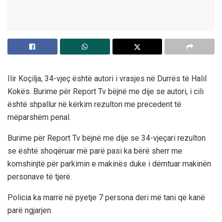
Ilir Koçilja, 34-vjeç është autori i vrasjes në Durrës të Halil
Kokës. Burime për Report Tv bëjnë me dije se autori, i cili
është shpallur në kërkim rezulton me precedent të
mëparshëm penal.
Burime për Report Tv bëjnë me dije se 34-vjeçari rezulton
se është shoqëruar më parë pasi ka bërë sherr me
komshinjtë për parkimin e makinës duke i dëmtuar makinën
personave të tjerë.
Policia ka marrë në pyetje 7 persona deri më tani që kanë
parë ngjarjen.