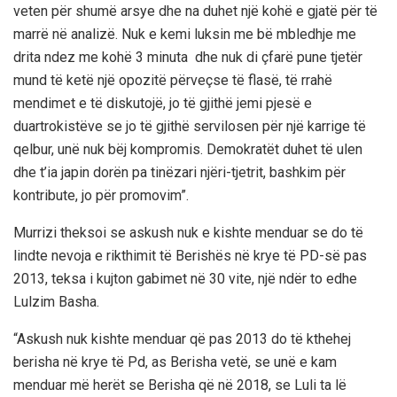
veten për shumë arsye dhe na duhet një kohë e gjatë për të
marrë në analizë. Nuk e kemi luksin me bë mbledhje me
drita ndez me kohë 3 minuta dhe nuk di çfarë pune tjetër
mund të ketë një opozitë përveçse të flasë, të rrahë
mendimet e të diskutojë, jo të gjithë jemi pjesë e
duartrokistëve se jo të gjithë servilosen për një karrige të
qelbur, unë nuk bëj kompromis. Demokratët duhet të ulen
dhe t’ia japin dorën pa tinëzari njëri-tjetrit, bashkim për
kontribute, jo për promovim”.
Murrizi theksoi se askush nuk e kishte menduar se do të
lindte nevoja e rikthimit të Berishës në krye të PD-së pas
2013, teksa i kujton gabimet në 30 vite, një ndër to edhe
Lulzim Basha.
“Askush nuk kishte menduar që pas 2013 do të kthehej
berisha në krye të Pd, as Berisha vetë, se unë e kam
menduar më herët se Berisha që në 2018, se Luli ta lë