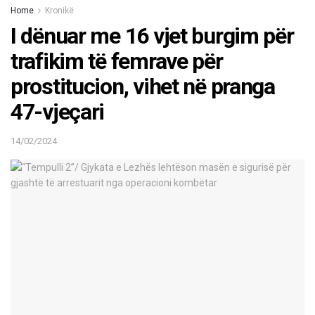
Home
Kronikë
I dënuar me 16 vjet burgim për
trafikim të femrave për
prostitucion, vihet në pranga
47-vjeçari
14/02/2024