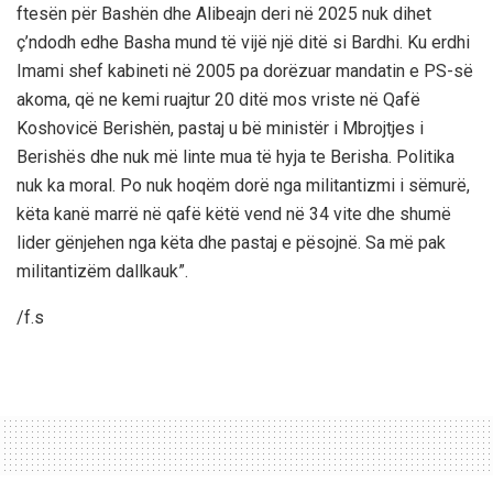
ftesën për Bashën dhe Alibeajn deri në 2025 nuk dihet
ç’ndodh edhe Basha mund të vijë një ditë si Bardhi. Ku erdhi
Imami shef kabineti në 2005 pa dorëzuar mandatin e PS-së
akoma, që ne kemi ruajtur 20 ditë mos vriste në Qafë
Koshovicë Berishën, pastaj u bë ministër i Mbrojtjes i
Berishës dhe nuk më linte mua të hyja te Berisha. Politika
nuk ka moral. Po nuk hoqëm dorë nga militantizmi i sëmurë,
këta kanë marrë në qafë këtë vend në 34 vite dhe shumë
lider gënjehen nga këta dhe pastaj e pësojnë. Sa më pak
militantizëm dallkauk”.
/f.s