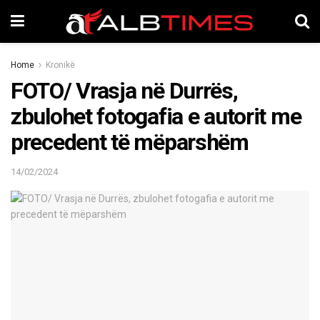
Home
Kronikë
FOTO/ Vrasja në Durrës,
zbulohet fotogafia e autorit me
precedent të mëparshëm
14/02/2024