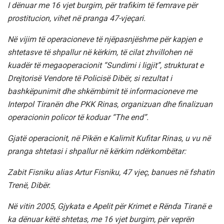
I dënuar me 16 vjet burgim, për trafikim të femrave për
prostitucion, vihet në pranga 47-vjeçari.
Në vijim të operacioneve të njëpasnjëshme për kapjen e
shtetasve të shpallur në kërkim, të cilat zhvillohen në
kuadër të megaoperacionit “Sundimi i ligjit”, strukturat e
Drejtorisë Vendore të Policisë Dibër, si rezultat i
bashkëpunimit dhe shkëmbimit të informacioneve me
Interpol Tiranën dhe PKK Rinas, organizuan dhe finalizuan
operacionin policor të koduar “The end”.
Gjatë operacionit, në Pikën e Kalimit Kufitar Rinas, u vu në
pranga shtetasi i shpallur në kërkim ndërkombëtar:
Zabit Fisniku alias Artur Fisniku, 47 vjeç, banues në fshatin
Trenë, Dibër.
Në vitin 2005, Gjykata e Apelit për Krimet e Rënda Tiranë e
ka dënuar këtë shtetas, me 16 vjet burgim, për veprën