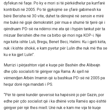
dyfekun në faqe. Po ky e mori si të përkëdhelur pa kurrfarë
kontributi në 2005. Po të gjykojmë se çfarë gabimesh ka
bërë Berisha në 30 vite, duhet ta dënojnë në sensin e mirë
me bukë në gojë demokratët. për mua e shumë të tjerë që i
qëndruam PD-së na ndërroi me ata që i hypën tankut për ta
rrëzuar Berishën dhe me ca birbo që mori nga KOP-i. Një
nga këta ishte Luli, Bregu, Benet Beci, Halimi. Ku i gjeti këta,
nuk i kishte shokë, e kam pyetur për Lulin dhe nuk më tha se
ku e ka gjet Lulin”.
Murrizi i përjashton vijat e kuqe për Bashën dhe Alibeajn
dhe çdo socialsiti të gënjyer nga Rama. Ai sjell në
vëmendjen Arbën Imamin që iu bashkua PD-së në 2005 pa
hequr dorë nga mandati i PS.
“Për të qenë kundër qeverisë ka hapësirë jo për Gazin, por
edhe për çdo socialist që i ka dhënë vota Ramës apo është
gënjyer për një thes miell. Unë nuk e kam me vija të kuqe