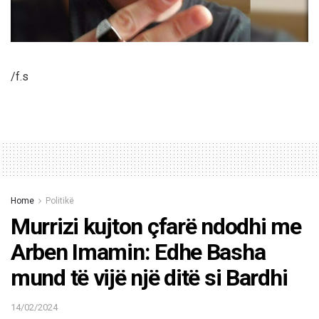
/f.s
Home
Politikë
Murrizi kujton çfarë ndodhi me
Arben Imamin: Edhe Basha
mund të vijë një ditë si Bardhi
14/02/2024