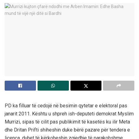
PD ka filluar të cedojë në besimin qytetar e elektoral pas
janarit 2011. Kështu u shpreh ish-deputeti demokrat Myslim
Murrizi, sipas të cilit pas publikimit të kasetës ku ilir Meta
dhe Dritan Prifti shiheshin duke bërë pazare për tendera e
licenca, duhet të kërkoheshin zgjedhje të parakohshme.