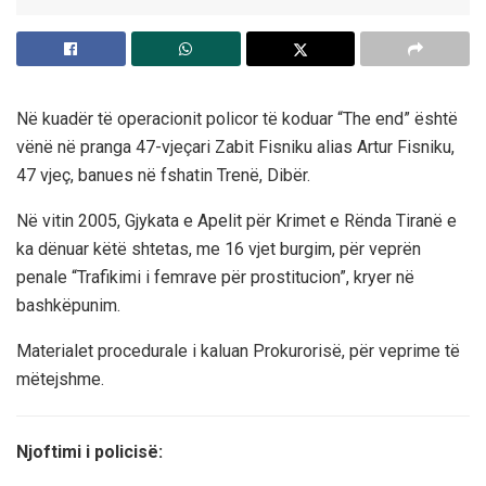
Në kuadër të operacionit policor të koduar “The end” është
vënë në pranga 47-vjeçari Zabit Fisniku alias Artur Fisniku,
47 vjeç, banues në fshatin Trenë, Dibër.
Në vitin 2005, Gjykata e Apelit për Krimet e Rënda Tiranë e
ka dënuar këtë shtetas, me 16 vjet burgim, për veprën
penale “Trafikimi i femrave për prostitucion”, kryer në
bashkëpunim.
Materialet procedurale i kaluan Prokurorisë, për veprime të
mëtejshme.
Njoftimi i policisë: